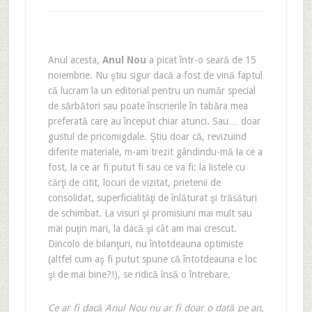
Anul acesta,
Anul Nou
a picat într-o seară de 15
noiembrie. Nu ştiu sigur dacă a fost de vină faptul
că lucram la un editorial pentru un număr special
de sărbători sau poate înscrierile în tabăra mea
preferată care au început chiar atunci. Sau… doar
gustul de pricomigdale. Ştiu doar că, revizuind
diferite materiale, m-am trezit gândindu-mă la ce a
fost, la ce ar fi putut fi sau ce va fi: la listele cu
cărţi de citit, locuri de vizitat, prietenii de
consolidat, superficialităţi de înlăturat şi trăsături
de schimbat. La visuri şi promisiuni mai mult sau
mai puţin mari, la dacă şi cât am mai crescut.
Dincolo de bilanţuri, nu întotdeauna optimiste
(altfel cum aş fi putut spune că întotdeauna e loc
şi de mai bine?!), se ridică însă o întrebare.
Ce ar fi dacă Anul Nou nu ar fi doar o dată pe an,