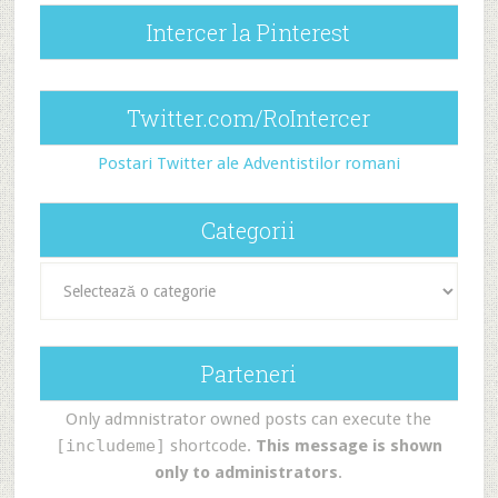
Intercer la Pinterest
Twitter.com/RoIntercer
Postari Twitter ale Adventistilor romani
Categorii
Categorii
Parteneri
Only admnistrator owned posts can execute the
[includeme]
shortcode.
This message is shown
only to administrators
.