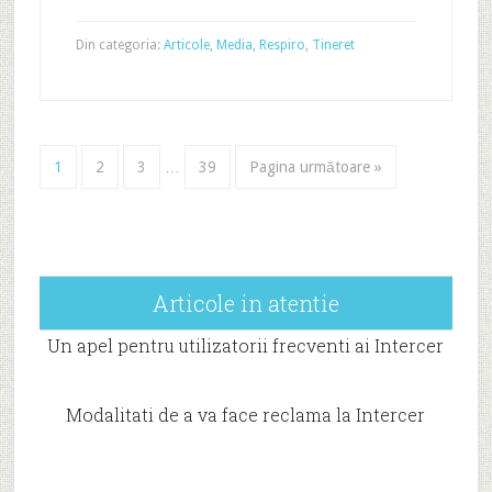
Din categoria:
Articole
,
Media
,
Respiro
,
Tineret
1
2
3
…
39
Pagina următoare »
Articole in atentie
Un apel pentru utilizatorii frecventi ai Intercer
Modalitati de a va face reclama la Intercer