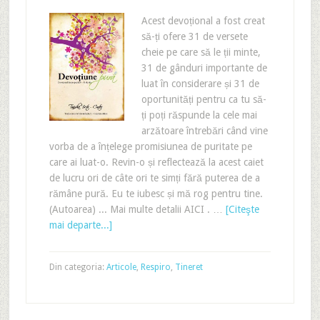
Acest devoțional a fost creat
să-ți ofere 31 de versete
cheie pe care să le ții minte,
31 de gânduri importante de
luat în considerare și 31 de
oportunități pentru ca tu să-
ți poți răspunde la cele mai
arzătoare întrebări când vine
vorba de a înțelege promisiunea de puritate pe
care ai luat-o. Revin-o și reflectează la acest caiet
de lucru ori de câte ori te simți fără puterea de a
rămâne pură. Eu te iubesc și mă rog pentru tine.
(Autoarea) ... Mai multe detalii AICI . …
[Citeşte
mai departe...]
Din categoria:
Articole
,
Respiro
,
Tineret