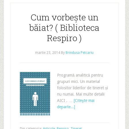
Cum vorbește un
băiat? ( Biblioteca
Respiro )
martie 23, 2014
By
Brindusa Petcariu
Programă analitică pentru
grupuri mici. Un material
folositor liderilor de tineret și
nu numai. Mai multe detalii
AICI . …
[Citeşte mai
departe...]
Din categoria:
Articole
,
Respiro
,
Tineret