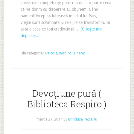
construim competențe pentru a da la o parte ceea
ce ne dorim cu disperare să obținem. Când
oamenii încep să iubească în stilul lui Isus,
viețile sunt schimbate și relațiile se transformă. Și
asta e ceea ce toți credincioșii …
[Citeşte mai
departe...]
Din categoria:
Articole
,
Respiro
,
Tineret
Devoțiune pură (
Biblioteca Respiro )
martie 27, 2014
By
Brindusa Petcariu