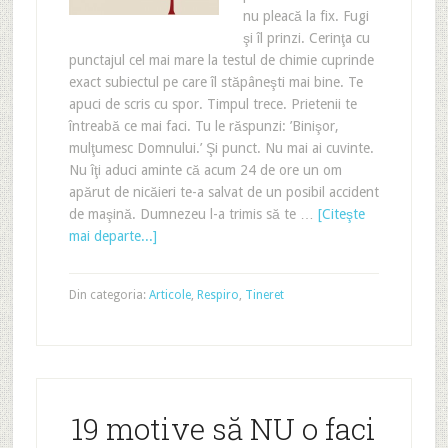
nu pleacă la fix. Fugi
şi îl prinzi. Cerinţa cu
punctajul cel mai mare la testul de chimie cuprinde
exact subiectul pe care îl stăpâneşti mai bine. Te
apuci de scris cu spor. Timpul trece. Prietenii te
întreabă ce mai faci. Tu le răspunzi: ’Binişor,
mulţumesc Domnului.’ Şi punct. Nu mai ai cuvinte.
Nu îţi aduci aminte că acum 24 de ore un om
apărut de nicăieri te-a salvat de un posibil accident
de maşină. Dumnezeu l-a trimis să te …
[Citeşte
mai departe...]
Din categoria:
Articole
,
Respiro
,
Tineret
19 motive să NU o faci