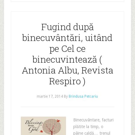
Fugind după
binecuvântări, uitând
pe Cel ce
binecuvintează (
Antonia Albu, Revista
Respiro )
martie 17, 2014
By
Brindusa Petcariu
Binecuvântare, facturi
plătite la timp, o
pâine caldă… trenul