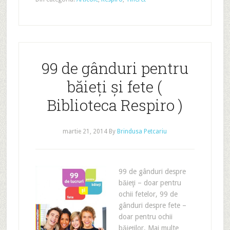
99 de gânduri pentru
băieţi şi fete (
Biblioteca Respiro )
martie 21, 2014
By
Brindusa Petcariu
99 de gânduri despre
băieţi – doar pentru
ochii fetelor, 99 de
gânduri despre fete –
doar pentru ochii
băieţilor. Mai multe