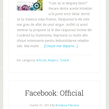
“Cum să te desparţi bine?”
Fiecare dintre aceste întrebări
și le pune orice tânăr dornic
să își trăiască viața frumos. Răspunsul la ele este
mai greu de aflat de unul singur. Astfel că acest
seminar își propune să îți dea răspunsul tocmai din
Cuvântul lui Dumnezeu, împreună cu multe alte
sfaturi interesante pentru îmbunătățirea relațiilor
tale. Mai multe …
[Citeşte mai departe...]
Din categoria:
Articole
,
Respiro
,
Tineret
Facebook: Official
martie 31, 2014
By
Brindusa Petcariu