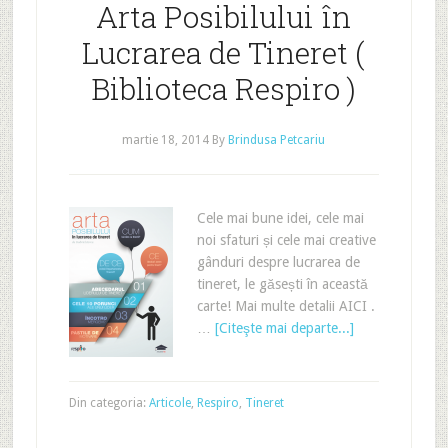
Arta Posibilului în
Lucrarea de Tineret (
Biblioteca Respiro )
martie 18, 2014
By
Brindusa Petcariu
Cele mai bune idei, cele mai
noi sfaturi și cele mai creative
gânduri despre lucrarea de
tineret, le găsești în această
carte! Mai multe detalii AICI .
…
[Citeşte mai departe...]
Din categoria:
Articole
,
Respiro
,
Tineret