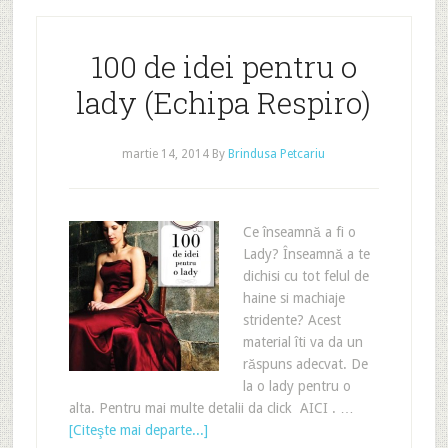
100 de idei pentru o
lady (Echipa Respiro)
martie 14, 2014
By
Brindusa Petcariu
Ce înseamnă a fi o
Lady? Înseamnă a te
dichisi cu tot felul de
haine si machiaje
stridente? Acest
material îti va da un
răspuns adecvat. De
la o lady pentru o
alta. Pentru mai multe detalii da click AICI . …
[Citeşte mai departe...]