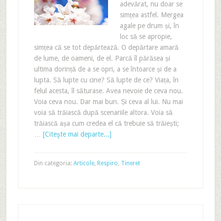
adevărat, nu doar se
simțea astfel. Mergea
agale pe drum și, în
loc să se apropie,
simțea că se tot depărtează. O depărtare amară
de lume, de oameni, de el. Parcă îl părăsea și
ultima dorință de a se opri, a se întoarce și de a
lupta. Să lupte cu cine? Să lupte de ce? Viața, în
felul acesta, îl săturase. Avea nevoie de ceva nou.
Voia ceva nou. Dar mai bun. Și ceva al lui. Nu mai
voia să trăiască după scenariile altora. Voia să
trăiască așa cum credea el că trebuie să trăiești;
…
[Citeşte mai departe...]
Din categoria:
Articole
,
Respiro
,
Tineret