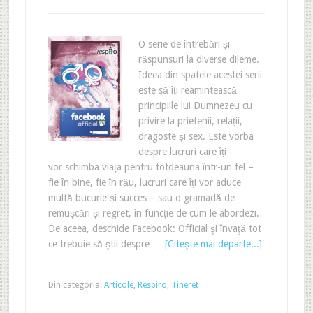
O serie de întrebări şi
răspunsuri la diverse dileme.
Ideea din spatele acestei serii
este să îți reamintească
principiile lui Dumnezeu cu
privire la prietenii, relații,
dragoste și sex. Este vorba
despre lucruri care îți
vor schimba viața pentru totdeauna într-un fel –
fie în bine, fie în rău, lucruri care îți vor aduce
multă bucurie și succes – sau o gramadă de
remușcări și regret, în funcție de cum le abordezi.
De aceea, deschide Facebook: Official şi învaţă tot
ce trebuie să ştii despre …
[Citeşte mai departe...]
Din categoria:
Articole
,
Respiro
,
Tineret