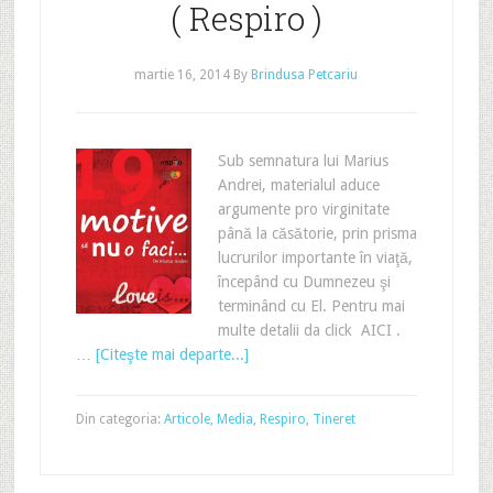
( Respiro )
martie 16, 2014
By
Brindusa Petcariu
Sub semnatura lui Marius
Andrei, materialul aduce
argumente pro virginitate
până la căsătorie, prin prisma
lucrurilor importante în viaţă,
începând cu Dumnezeu şi
terminând cu El. Pentru mai
multe detalii da click AICI .
…
[Citeşte mai departe...]
Din categoria:
Articole
,
Media
,
Respiro
,
Tineret