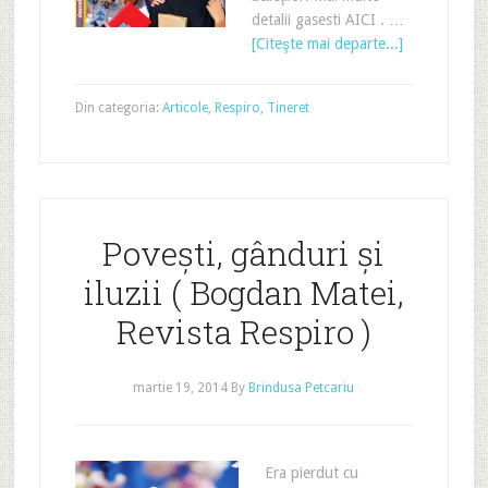
detalii gasesti AICI . …
[Citeşte mai departe...]
Din categoria:
Articole
,
Respiro
,
Tineret
Poveşti, gânduri şi
iluzii ( Bogdan Matei,
Revista Respiro )
martie 19, 2014
By
Brindusa Petcariu
Era pierdut cu