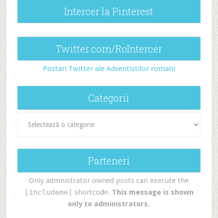
Intercer la Pinterest
Twitter.com/RoIntercer
Postari Twitter ale Adventistilor romani
Categorii
Categorii
Parteneri
Only admnistrator owned posts can execute the
[includeme]
shortcode.
This message is shown
only to administrators
.