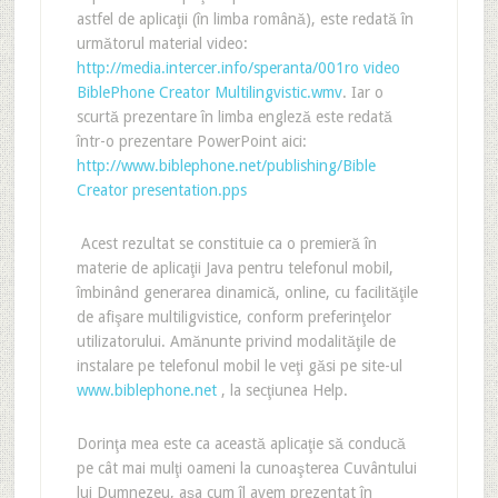
astfel de aplicaţii (în limba română), este redată în
următorul material video:
http://media.intercer.info/speranta/001ro video
BiblePhone Creator Multilingvistic.wmv
. Iar o
scurtă prezentare în limba engleză este redată
într-o prezentare PowerPoint aici:
http://www.biblephone.net/publishing/Bible
Creator presentation.pps
Acest rezultat se constituie ca o premieră în
materie de aplicaţii Java pentru telefonul mobil,
îmbinând generarea dinamică, online, cu facilităţile
de afişare multiligvistice, conform preferinţelor
utilizatorului. Amănunte privind modalităţile de
instalare pe telefonul mobil le veţi găsi pe site-ul
www.biblephone.net
, la secţiunea Help.
Dorinţa mea este ca această aplicaţie să conducă
pe cât mai mulţi oameni la cunoaşterea Cuvântului
lui Dumnezeu, aşa cum îl avem prezentat în