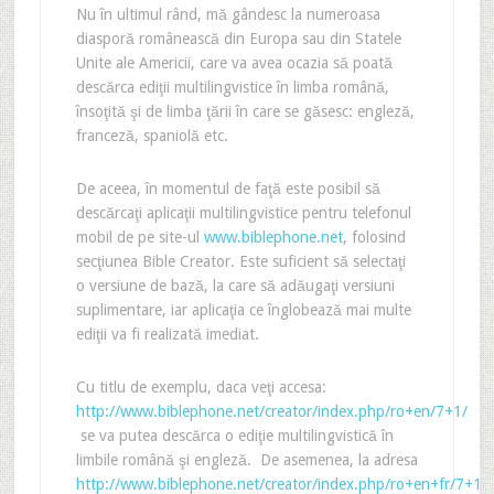
Nu în ultimul rând, mă gândesc la numeroasa
diasporă românească din Europa sau din Statele
Unite ale Americii, care va avea ocazia să poată
descărca ediţii multilingvistice în limba română,
însoţită şi de limba ţării în care se găsesc: engleză,
franceză, spaniolă etc.
De aceea, în momentul de faţă este posibil să
descărcaţi aplicaţii multilingvistice pentru telefonul
mobil de pe site-ul
www.biblephone.net
, folosind
secţiunea Bible Creator. Este suficient să selectaţi
o versiune de bază, la care să adăugaţi versiuni
suplimentare, iar aplicaţia ce înglobează mai multe
ediţii va fi realizată imediat.
Cu titlu de exemplu, daca veţi accesa:
http://www.biblephone.net/creator/index.php/ro+en/7+1/
se va putea descărca o ediţie multilingvistică în
limbile română şi engleză. De asemenea, la adresa
http://www.biblephone.net/creator/index.php/ro+en+fr/7+1+