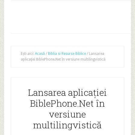
Ești aici:
Acasă
/
Biblia si Resurse Biblice
/
Lansarea
aplicaţiei BiblePhone.Net în versiune multilingvistică
Lansarea aplicaţiei
BiblePhone.Net în
versiune
multilingvistică