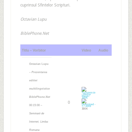
cuprinsul Sfintelor Scripturi.
Octavian Lupu
BiblePhone.Net
Titlu – Vorbitor
Video
Audio
Octavian Lupu
–
Prezentarea
editiei
multilingvistice
BiblePhone.Net
0
00:15:00 –
300K
Seminarii de
Internet, Limba:
Romana