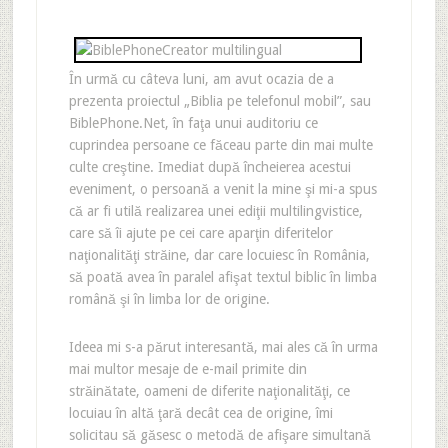
În urmă cu câteva luni, am avut ocazia de a
prezenta proiectul „Biblia pe telefonul mobil”, sau
BiblePhone.Net, în faţa unui auditoriu ce
cuprindea persoane ce făceau parte din mai multe
culte creştine. Imediat după încheierea acestui
eveniment, o persoană a venit la mine şi mi-a spus
că ar fi utilă realizarea unei ediţii multilingvistice,
care să îi ajute pe cei care aparţin diferitelor
naţionalităţi străine, dar care locuiesc în România,
să poată avea în paralel afişat textul biblic în limba
română şi în limba lor de origine.
Ideea mi s-a părut interesantă, mai ales că în urma
mai multor mesaje de e-mail primite din
străinătate, oameni de diferite naţionalităţi, ce
locuiau în altă ţară decât cea de origine, îmi
solicitau să găsesc o metodă de afişare simultană