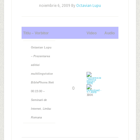
noiembrie 6, 2009
By
Octavian Lupu
Titlu – Vorbitor
Video
Audio
Octavian Lupu
–
Prezentarea
editiei
multilingvistice
BiblePhone.Net
i
0
00:15:00 –
300K
Seminarii de
Internet, Limba:
Romana