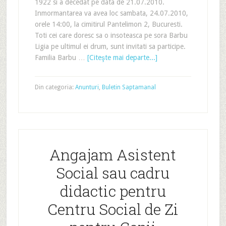
1922 si a decedat pe data de 21.07.2010.
Inmormantarea va avea loc sambata, 24.07.2010,
orele 14:00, la cimitirul Pantelimon 2, Bucuresti.
Toti cei care doresc sa o insoteasca pe sora Barbu
Ligia pe ultimul ei drum, sunt invitati sa participe.
Familia Barbu …
[Citeşte mai departe...]
Din categoria:
Anunturi
,
Buletin Saptamanal
Angajam Asistent
Social sau cadru
didactic pentru
Centru Social de Zi