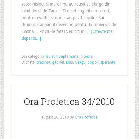
setea,nisipul si marea nu au reusit sa stinga din
inimi dorul de Tara… Zi de zi ingerii din ceruri,
printre revolte si dune, au pazit copiilor Sai
drumul, Canaanul devenind pentru fii robiei vis de
lumina… Priviti-le fata! Veti citi in …
[Citeşte mai
departe...]
Din categoria:
Buletin Saptamanal
,
Poezie
Etichete:
credinta
,
gabriel
,
Isus
,
Neagu
,
popor
,
speranta
Ora Profetica 34/2010
august 26, 2010
By
Ora Profetica