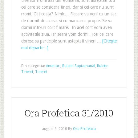
tinerilor rromi azs din Romania, sunt asteptati toti
cei care se considera tineri, dar si cei care nu sunt
rromi. Cat costa? Nimic… Fiecare va veni cu un sac
de dormit de acasa, si cu mancarea propie. Se va
dormi intr-un cort f mare. In acel cort vom avea
activitatile ziua, iar seara vom dormi. Toti cei care
doresc sa participle sunt asteptati vineri …
[Citeşte
mai departe...]
Din categoria:
Anunturi
,
Buletin Saptamanal
,
Buletin
Tineret
,
Tineret
Ora Profetica 31/2010
august 5, 2010
By
Ora Profetica