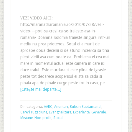
VEZI VIDEO AICI:
http://maranatharomania.ro/2010/07/28/vezi-
video-–-poti-sa-crezi-ca-se-traieste-asa-in-
romania/ Doamna Solomia traieste singura intr-un
mediu nu prea prietenos. Sotul ei a murit de
aproape doua decenii si de atunci incearca sa tina
piept vietii asa cum poate ea. Problema ei cea mai
mare in momentul actual este camera in care isi
duce traiul. Este murdara si este plina de igrasie
peste tot deoarece acoperisul ei sta sa cada si
ploaia apa de ploaie curge peste tot in casa, pe …
[Citeşte mai departe...]
Din categoria:
AARC
,
Anunturi
,
Buletin Saptamanal
,
Cereri rugaciune
,
Evanghelizare
,
Experiente
,
Generale
,
Misiune
,
Non-profit
,
Social