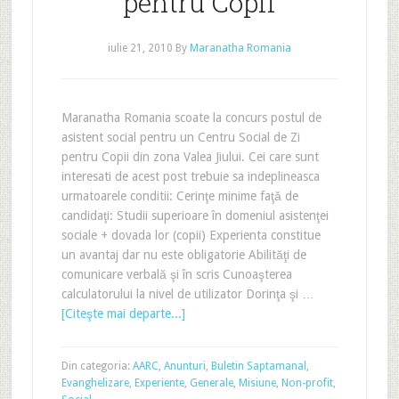
pentru Copii
iulie 21, 2010
By
Maranatha Romania
Maranatha Romania scoate la concurs postul de
asistent social pentru un Centru Social de Zi
pentru Copii din zona Valea Jiului. Cei care sunt
interesati de acest post trebuie sa indeplineasca
urmatoarele conditii: Cerinţe minime faţă de
candidaţi: Studii superioare în domeniul asistenţei
sociale + dovada lor (copii) Experienta constitue
un avantaj dar nu este obligatorie Abilităţi de
comunicare verbală şi în scris Cunoaşterea
calculatorului la nivel de utilizator Dorinţa şi …
[Citeşte mai departe...]
Din categoria:
AARC
,
Anunturi
,
Buletin Saptamanal
,
Evanghelizare
,
Experiente
,
Generale
,
Misiune
,
Non-profit
,