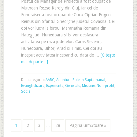
Postul de Manager de Proiecte a fost ocupat de
Mutnean Rezso Karoly din Cluj, iar cel de
Fundraiser a fost ocupat de Cucu Ciprian Eugen
Remus din Sfantul Gheorghe judetul Covasna. Cei
doi vor lucra la biroul Maranatha Romania din
Hateg jud. Hunedoara si isi vor desfasura
activitatea pe raza judetelor: Caras Severin,
Hunedoara, Bihor, Arad si Timis. Cei doi au
inceput activitatea incepand cu data de …
[Citeşte
mai departe...]
Din categoria:
AARC
,
Anunturi
,
Buletin Saptamanal
,
Evanghelizare
,
Experiente
,
Generale
,
Misiune
,
Non-profit
,
Social
1
2
3
…
28
Pagina următoare »