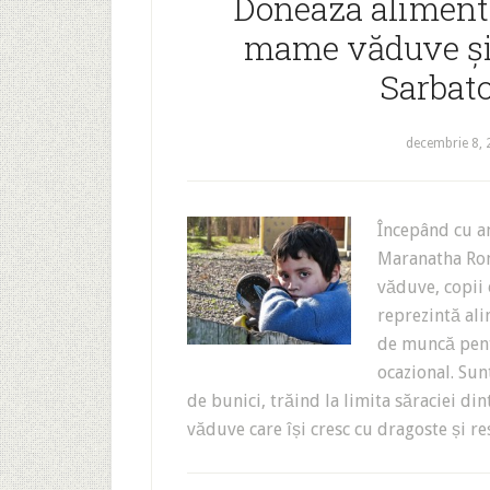
Doneaza alimente
mame văduve și 
Sarbato
decembrie 8,
Începând cu a
Maranatha Rom
văduve, copii 
reprezintă ali
de muncă pent
ocazional. Sun
de bunici, trăind la limita săraciei di
văduve care își cresc cu dragoste și 