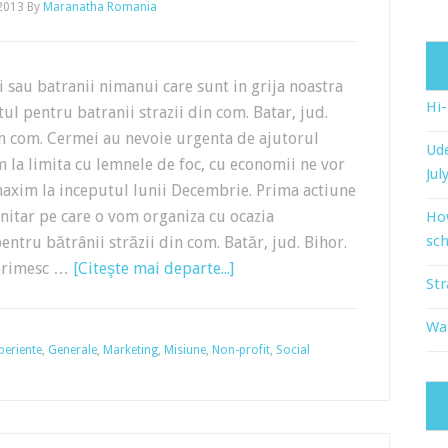
 2013
By
Maranatha Romania
ii sau batranii nimanui care sunt in grija noastra
Hi
tul pentru batranii strazii din com. Batar, jud.
in com. Cermei au nevoie urgenta de ajutorul
Ude
 la limita cu lemnele de foc, cu economii ne vor
Jul
axim la inceputul lunii Decembrie. Prima actiune
nitar pe care o vom organiza cu ocazia
Ho
sch
entru bătrânii străzii din com. Batăr, jud. Bihor.
ă primesc …
[Citeşte mai departe...]
Str
Wat
periente
,
Generale
,
Marketing
,
Misiune
,
Non-profit
,
Social