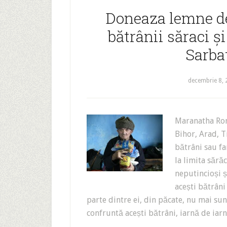
Doneaza lemne de
bătrânii săraci ș
Sarbat
decembrie 8,
Maranatha Roma
Bihor, Arad, T
bătrâni sau fa
la limita sărăc
neputincioși ș
acești bătrâni
parte dintre ei, din păcate, nu mai su
confruntă acești bătrâni, iarnă de ia