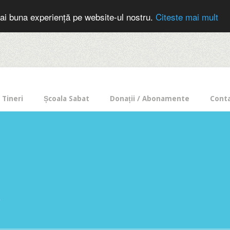
cer in mod frecvent?
Doneaza pentru Intercer aici!
Inscrie-te la buletin
ai buna experiență pe website-ul nostru.
Citeste mai mult
Tineri
Școala Sabat
Donații / Abonamente
Cont
e