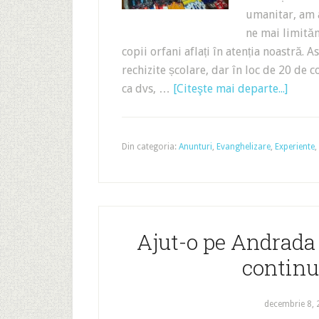
umanitar, am a
ne mai limităm
copii orfani aflați în atenția noastră. 
rechizite școlare, dar în loc de 20 de 
ca dvs, …
[Citeşte mai departe...]
Din categoria:
Anunturi
,
Evanghelizare
,
Experiente
,
Ajut-o pe Andrada 
continu
decembrie 8,