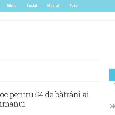
Biblia
Social
Muzică
Foto
c pentru 54 de bătrâni ai
imanui
Mo