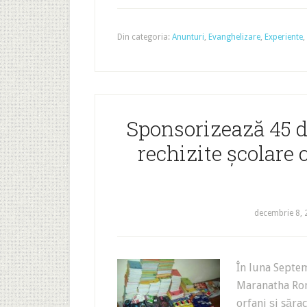
Din categoria:
Anunturi
,
Evanghelizare
,
Experiente
,
Sponsorizează 45 de
rechizite școlare 
decembrie 8,
În luna Septem
Maranatha Roma
orfani și săra