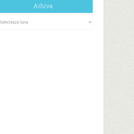
Arhiva
iva