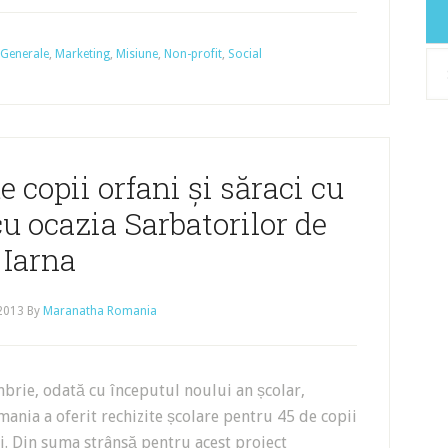
Generale
,
Marketing
,
Misiune
,
Non-profit
,
Social
Arh
 copii orfani și săraci cu
cu ocazia Sarbatorilor de
Iarna
 2013
By
Maranatha Romania
brie, odată cu începutul noului an școlar,
nia a oferit rechizite școlare pentru 45 de copii
ci. Din suma strânsă pentru acest proiect