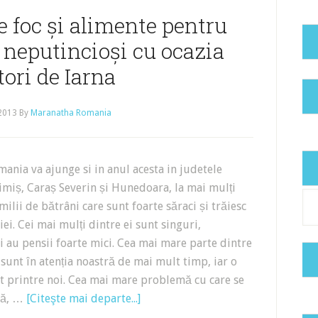
 foc și alimente pentru
i neputincioși cu ocazia
ori de Iarna
 2013
By
Maranatha Romania
nia va ajunge si in anul acesta in judetele
imiș, Caraș Severin și Hunedoara, la mai mulți
Cat
milii de bătrâni care sunt foarte săraci și trăiesc
iei. Cei mai mulți dintre ei sunt singuri,
i au pensii foarte mici. Cea mai mare parte dintre
 sunt în atenția noastră de mai mult timp, iar o
nt printre noi. Cea mai mare problemă cu care se
rnă, …
[Citeşte mai departe...]