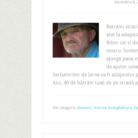
decembrie 8,
Batranii straz
atat la adapos
Bihor cat si d
nostru. Suntem
ajunge pana m
de ajutor uma
Sarbatorilor de Iarna va fi adăpostul p
Aici, 40 de bătrâni luați de pe strad
Din categoria:
Anunturi
,
Articole
,
Evanghelizare
,
Ex