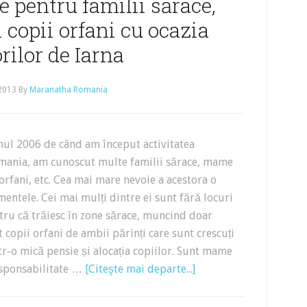
 pentru familii sărace,
copii orfani cu ocazia
rilor de Iarna
 2013
By
Maranatha Romania
nul 2006 de când am început activitatea
ania, am cunoscut multe familii sărace, mame
orfani, etc. Cea mai mare nevoie a acestora o
mentele. Cei mai mulți dintre ei sunt fără locuri
ru că trăiesc în zone sărace, muncind doar
t copii orfani de ambii părinți care sunt crescuți
ntr-o mică pensie și alocația copiilor. Sunt mame
responsabilitate …
[Citeşte mai departe...]