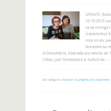
UPDATE: Boala
10.10.2013 sun
ca sa invinga 
tratamentul A
inca un an, pa
leucemia sa re
in Decembrie, Andrada are nevoie de 1
Călan, jud. Hunedoara și suferă de …
Din categoria:
Anunturi
,
Evanghelizare
,
Experiente
,