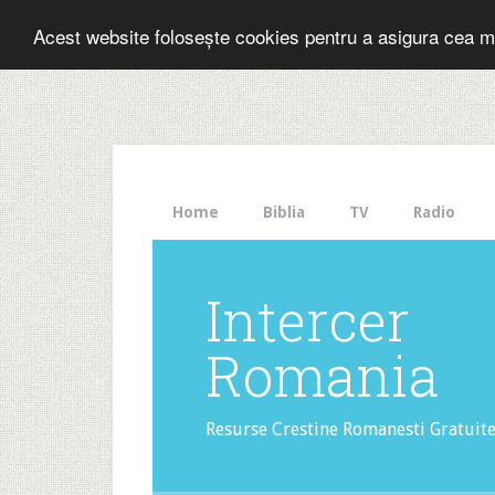
Folosesti Inter
Acest website folosește cookies pentru a asigura cea m
The
HelloBar
- a
little
bar
that
Home
Biblia
TV
Radio
gets
noticed!
Intercer
Romania
Resurse Crestine Romanesti Gratuit