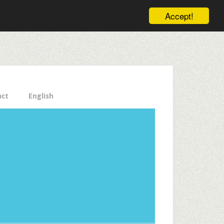
ele pe email aici!
Accept!
Close
act
English