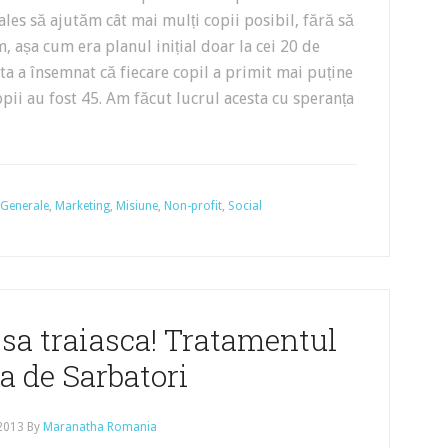
les să ajutăm cât mai mulți copii posibil, fără să
, așa cum era planul inițial doar la cei 20 de
Asta a însemnat că fiecare copil a primit mai puține
copii au fost 45. Am făcut lucrul acesta cu speranța
Generale
,
Marketing
,
Misiune
,
Non-profit
,
Social
sa traiasca! Tratamentul
a de Sarbatori
 2013
By
Maranatha Romania