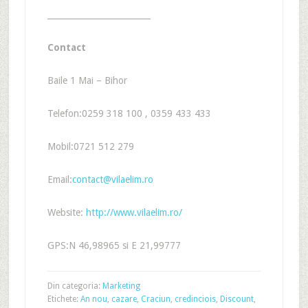
_________________________
Contact
Baile 1 Mai – Bihor
Telefon:0259 318 100 , 0359 433 433
Mobil:0721 512 279
Email:
contact@vilaelim.ro
Website:
http://www.vilaelim.ro/
GPS:N 46,98965 si E 21,99777
Din categoria:
Marketing
Etichete:
An nou
,
cazare
,
Craciun
,
credinciois
,
Discount
,