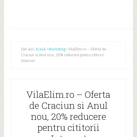
Ești aici:
Acasă
/
Marketing
/
VilaElim.ro – Oferta de
Craciun si Anul nou, 20% reducere pentru cititorii
Intercer!
VilaElim.ro – Oferta
de Craciun si Anul
nou, 20% reducere
pentru cititorii