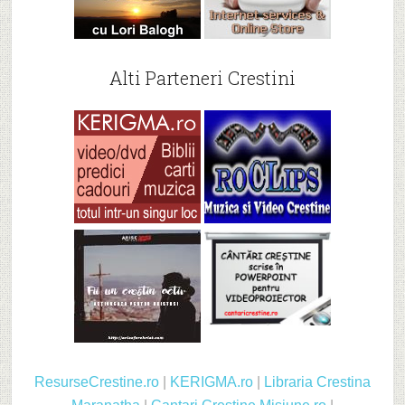
Alti Parteneri Crestini
ResurseCrestine.ro
|
KERIGMA.ro
|
Libraria Crestina