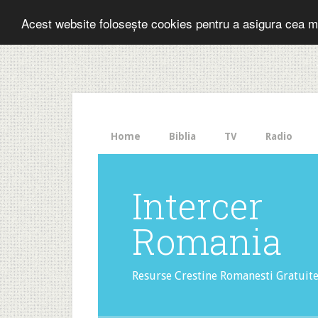
Folosesti Inter
Acest website folosește cookies pentru a asigura cea m
The
HelloBar
- a
little
bar
that
Home
Biblia
TV
Radio
gets
noticed!
Intercer
Romania
Resurse Crestine Romanesti Gratuit