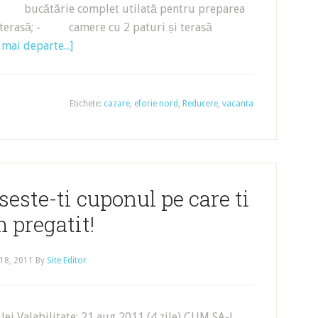
; - bucătărie complet utilată pentru preparea
pe terasă; - camere cu 2 paturi și terasă
 mai departe...]
Etichete:
cazare
,
eforie nord
,
Reducere
,
vacanta
este-ti cuponul pe care ti
m pregatit!
18, 2011
By
Site Editor
lei Valabilitate: 21 aug 2011 (4 zile) CUM SA-L