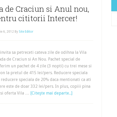
a de Craciun si Anul nou,
tru cititorii Intercer!
Arh
e 6, 2012
By
Site Editor
invita sa petreceti cateva zile de odihna la Vila
ada de Craciun si An Nou. Pachet special de
ferim un pachet de 4 zile (3 nopti) cu trei mese si
on la pretul de 415 lei/pers. Reducere speciala
o reducere speciala de 20% daca mentionati ca ati
cere este de doar 332 lei/pers. In plus, copiii pina
 si oferta Vila …
[Citeşte mai departe...]