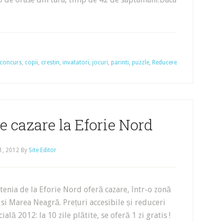
concurs
,
copii
,
crestin
,
invatatori
,
jocuri
,
parinti
,
puzzle
,
Reducere
e cazare la Eforie Nord
1, 2012
By
Site Editor
enia de la Eforie Nord oferă cazare, într-o zonă
l si Marea Neagră. Prețuri accesibile și reduceri
lă 2012: la 10 zile plătite, se oferă 1 zi gratis !