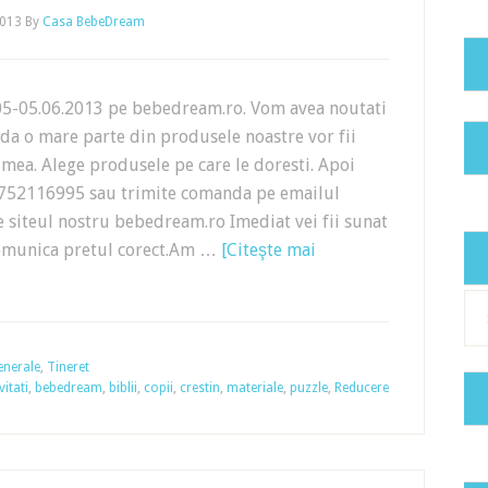
2013
By
Casa BebeDream
05-05.06.2013 pe bebedream.ro. Vom avea noutati
ada o mare parte din produsele noastre vor fii
mea. Alege produsele pe care le doresti. Apoi
40752116995 sau trimite comanda pe emailul
iteul nostru bebedream.ro Imediat vei fii sunat
a comunica pretul corect.Am …
[Citeşte mai
Cat
enerale
,
Tineret
vitati
,
bebedream
,
biblii
,
copii
,
crestin
,
materiale
,
puzzle
,
Reducere