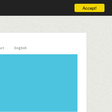
ele pe email aici!
Accept!
Close
act
English