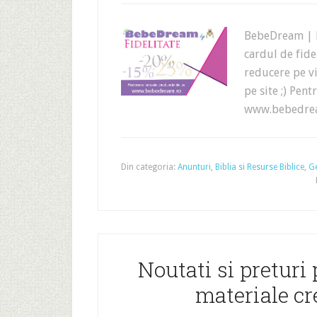
BebeDream | Ma
cardul de fidel
reducere pe v
pe site ;) Pen
www.bebedrea
Din categoria:
Anunturi
,
Biblia si Resurse Biblice
,
G
Noutati si preturi
materiale cr