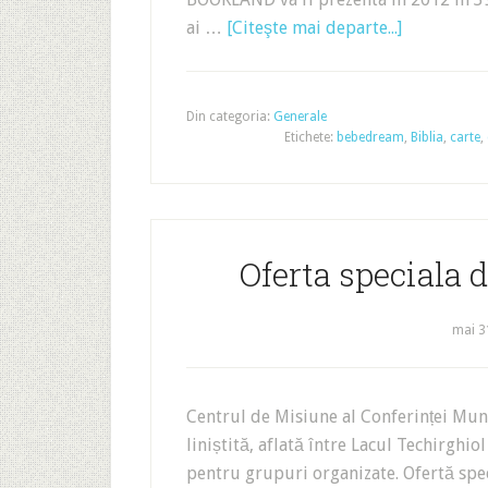
ai …
[Citeşte mai departe...]
Din categoria:
Generale
Etichete:
bebedream
,
Biblia
,
carte
,
Oferta speciala d
mai 3
Centrul de Misiune al Conferinței Munt
liniștită, aflată între Lacul Techirghio
pentru grupuri organizate. Ofertă specia