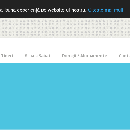
cer in mod frecvent?
Doneaza pentru Intercer aici!
Inscrie-te la buletin
ai buna experiență pe website-ul nostru.
Citeste mai mult
Tineri
Școala Sabat
Donații / Abonamente
Cont
e