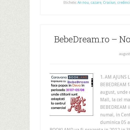
Etichete:
An nou
,
cazare
,
Craciun
,
credinci
BebeDream.ro – No
august
1. AM AJUNS 
BEBEDREAM fac
august, unde c
Mall, la cel m
BEBEDREAM ii 
numai, in Cent
duminica 05 
BOOKLAND va fi prezenta in 2012 in 39