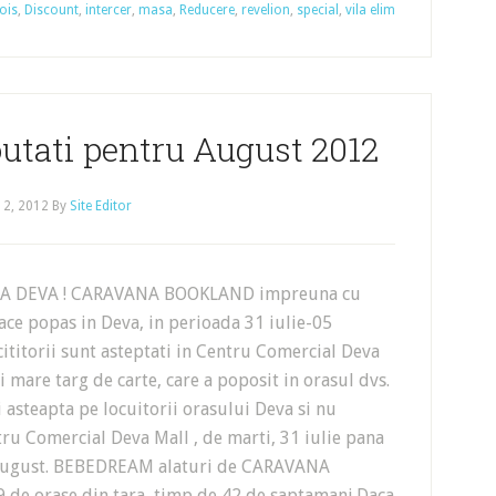
ois
,
Discount
,
intercer
,
masa
,
Reducere
,
revelion
,
special
,
vila elim
utati pentru August 2012
 2, 2012
By
Site Editor
LA DEVA ! CARAVANA BOOKLAND impreuna cu
e popas in Deva, in perioada 31 iulie-05
ititorii sunt asteptati in Centru Comercial Deva
ai mare targ de carte, care a poposit in orasul dvs.
asteapta pe locuitorii orasului Deva si nu
ru Comercial Deva Mall , de marti, 31 iulie pana
august. BEBEDREAM alaturi de CARAVANA
 de orase din tara, timp de 42 de saptamani.Daca