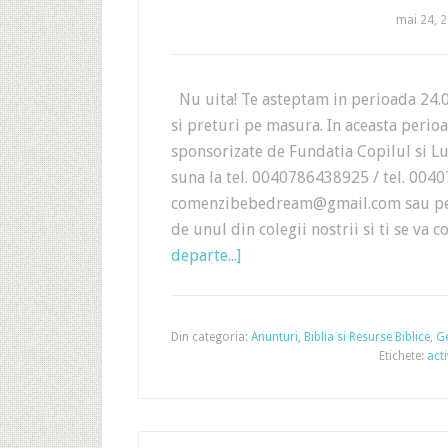
mai 24, 
Nu uita! Te asteptam in perioada 24.
si preturi pe masura. In aceasta perio
sponsorizate de Fundatia Copilul si Lu
suna la tel. 0040786438925 / tel. 00
comenzibebedream@gmail.com sau pe s
de unul din colegii nostrii si ti se v
departe...]
Din categoria:
Anunturi
,
Biblia si Resurse Biblice
,
G
Etichete:
acti