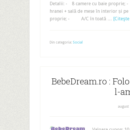
Detalii: - 8 camere cu baie proprie
hranei + sală de mese în interior și 
proprie; - A/C în toată …
[Citeşte
Din categoria:
Social
BebeDream.ro : Folos
l-a
august 
Valoare cupon: 10 