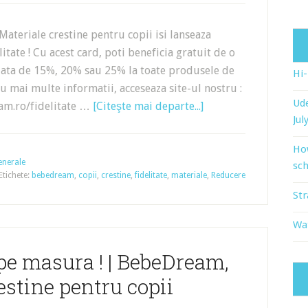
teriale crestine pentru copii isi lanseaza
itate ! Cu acest card, poti beneficia gratuit de o
iata de 15%, 20% sau 25% la toate produsele de
Hi
tru mai multe informatii, acceseaza site-ul nostru :
Ude
m.ro/fidelitate …
[Citeşte mai departe...]
Jul
Ho
enerale
sch
Etichete:
bebedream
,
copii
,
crestine
,
fidelitate
,
materiale
,
Reducere
Str
Wat
 pe masura ! | BebeDream,
estine pentru copii