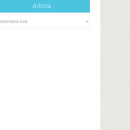
Arhiva
iva