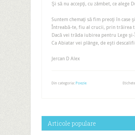
Şi să nu accepţi, cu zâmbet, ce alege
Suntem chemaţi să fim preoţi în case ş
Întreabă-te, fiu al crucii, prin trăirea 
Dacă vei trăda iubirea pentru Lege şi
Ca Abiatar vei plânge, de eşti descalifi
Jercan D Alex
Din categoria:
Poezie
Etichet
Articole populare