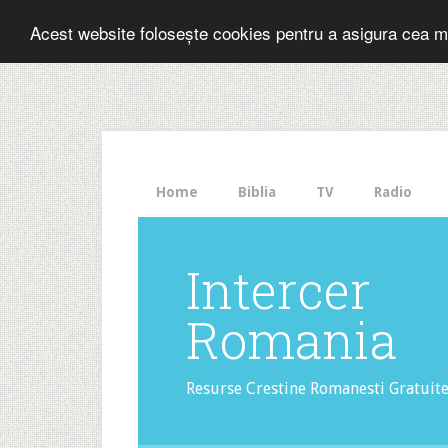
Folosesti Inter
Acest website folosește cookies pentru a asigura cea m
The
HelloBar
- a
little
bar
that
Home
Biblia
TV
Radio
gets
noticed!
Intercer
Romania
Resurse Crestine Romanesti Gratuit