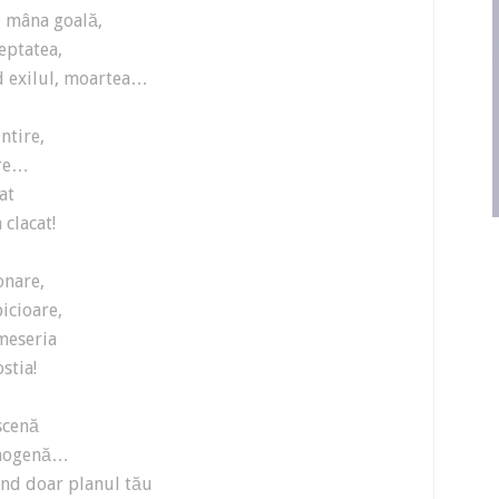
cu mâna goală,
eptatea,
d exilul, moartea…
ntire,
ire…
at
clacat!
onare,
picioare,
 meseria
stia!
scenă
inogenă…
nd doar planul tău