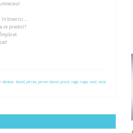
 Dumnezeu!
i în biserici…
ta ce predici?
-Împărat
cat!
e:
abiatar
,
david
,
jercan
,
jercan danut
,
preot
,
rege
,
ruga
,
saul
,
sinai