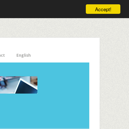
ele pe email aici!
Accept!
Close
act
English