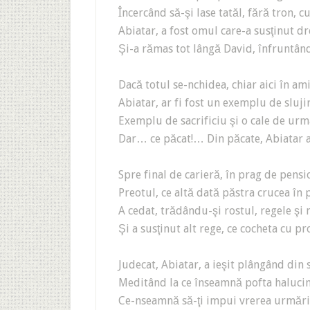
Încercând să-şi lase tatăl, fără tron, 
Abiatar, a fost omul care-a susţinut dr
Şi-a rămas tot lângă David, înfruntân
Dacă totul se-nchidea, chiar aici în ami
Abiatar, ar fi fost un exemplu de sluj
Exemplu de sacrificiu şi o cale de urm
Dar… ce păcat!… Din păcate, Abiatar a 
Spre final de carieră, în prag de pensi
Preotul, ce altă dată păstra crucea în 
A cedat, trădându-şi rostul, regele şi
Şi a susţinut alt rege, ce cocheta cu pro
Judecat, Abiatar, a ieşit plângând din 
Meditând la ce înseamnă pofta haluc
Ce-nseamnă să-ţi impui vrerea urmări