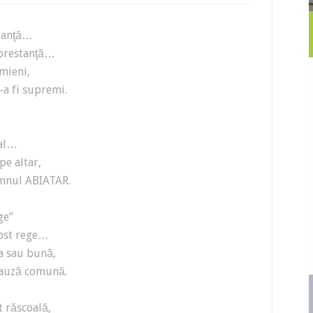
rtanţă…
 prestanţă…
mieni,
-a fi supremi.
ial…
pe altar,
omnul ABIATAR.
ge”
fost rege…
a sau bună,
 cauză comună.
t răscoală,