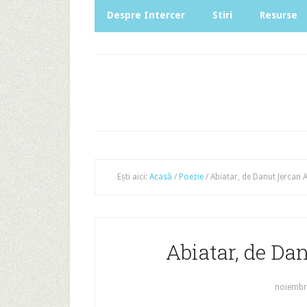
Despre Intercer
Stiri
Resurse
Ești aici:
Acasă
/
Poezie
/
Abiatar, de Danut Jercan 
Abiatar, de Da
noiembri