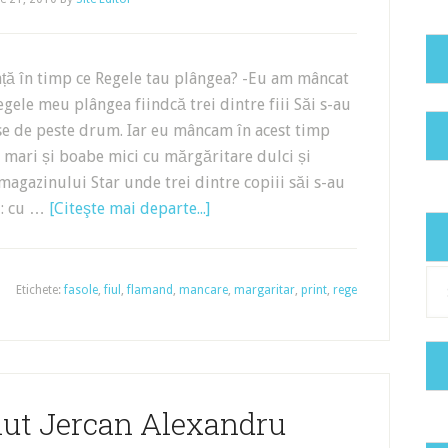
ață în timp ce Regele tau plângea? -Eu am mâncat
gele meu plângea fiindcă trei dintre fiii Săi s-au
se de peste drum. Iar eu mâncam în acest timp
 mari și boabe mici cu mărgăritare dulci și
magazinului Star unde trei dintre copiii săi s-au
i: cu …
[Citeşte mai departe...]
Cat
Etichete:
fasole
,
fiul
,
flamand
,
mancare
,
margaritar
,
print
,
rege
nut Jercan Alexandru