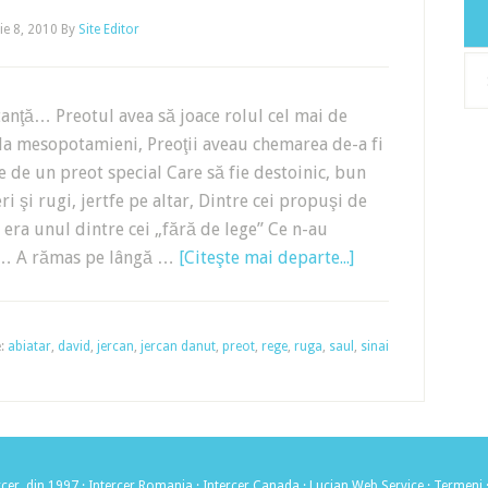
e 8, 2010
By
Site Editor
Arh
anţă… Preotul avea să joace rolul cel mai de
 la mesopotamieni, Preoţii aveau chemarea de-a fi
ie de un preot special Care să fie destoinic, bun
i şi rugi, jertfe pe altar, Dintre cei propuşi de
ra unul dintre cei „fără de lege” Ce n-au
ege… A rămas pe lângă …
[Citeşte mai departe...]
e:
abiatar
,
david
,
jercan
,
jercan danut
,
preot
,
rege
,
ruga
,
saul
,
sinai
cer, din 1997 ·
Intercer Romania
·
Intercer Canada
·
Lucian Web Service
·
Termeni