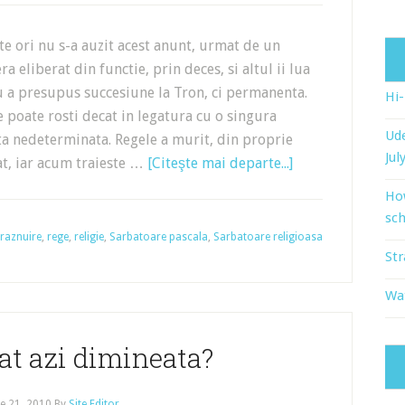
ate ori nu s-a auzit acest anunt, urmat de un
ra eliberat din functie, prin deces, si altul ii lua
nu a presupus succesiune la Tron, ci permanenta.
Hi
se poate rosti decat in legatura cu o singura
Ude
ta nedeterminata. Regele a murit, din proprie
Jul
iat, iar acum traieste …
[Citeşte mai departe...]
Ho
sch
raznuire
,
rege
,
religie
,
Sarbatoare pascala
,
Sarbatoare religioasa
Str
Wat
at azi dimineata?
e 21, 2010
By
Site Editor