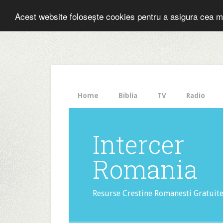
Folosesti Inter
Acest website folosește cookies pentru a asigura cea m
The
HelloBar
- a
little
bar
that
Home
Biblia
TV
Radio
gets
noticed!
Intercer
Romania
Resurse Crestine Romanesti Gratuit