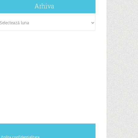
Arhiva
iva
·
Polita confidentialitate