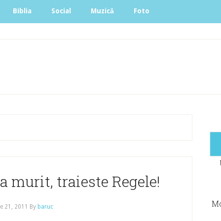
Biblia
Social
Muzică
Foto
a murit, traieste Regele!
Mo
ie 21, 2011
By
baruc