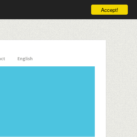
ele pe email aici!
Accept!
Close
act
English