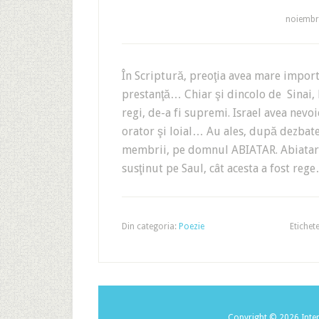
noiembri
În Scriptură, preoţia avea mare import
prestanţă… Chiar şi dincolo de Sinai,
regi, de-a fi supremi. Israel avea nevo
orator şi loial… Au ales, după dezbater
membrii, pe domnul ABIATAR. Abiatar e
susţinut pe Saul, cât acesta a fost r
Din categoria:
Poezie
Etichet
Copyright © 2026 Inter