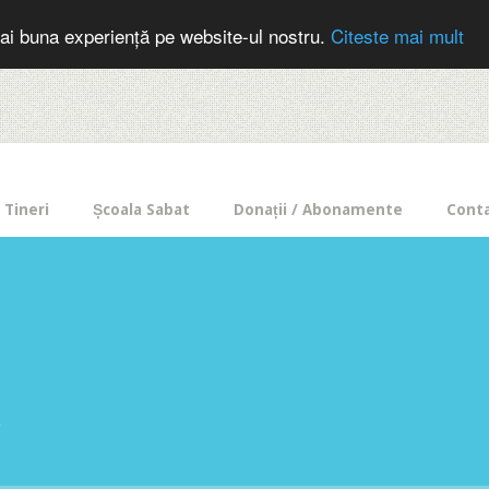
cer in mod frecvent?
Doneaza pentru Intercer aici!
Inscrie-te la buletin
ai buna experiență pe website-ul nostru.
Citeste mai mult
Tineri
Școala Sabat
Donații / Abonamente
Cont
e