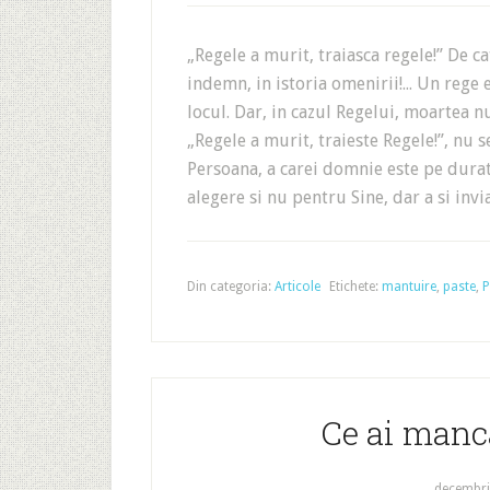
„Regele a murit, traiasca regele!” De c
indemn, in istoria omenirii!... Un rege e
locul. Dar, in cazul Regelui, moartea 
„Regele a murit, traieste Regele!”, nu 
Persoana, a carei domnie este pe dura
alegere si nu pentru Sine, dar a si inv
Din categoria:
Articole
Etichete:
mantuire
,
paste
,
P
Ce ai manc
decembri