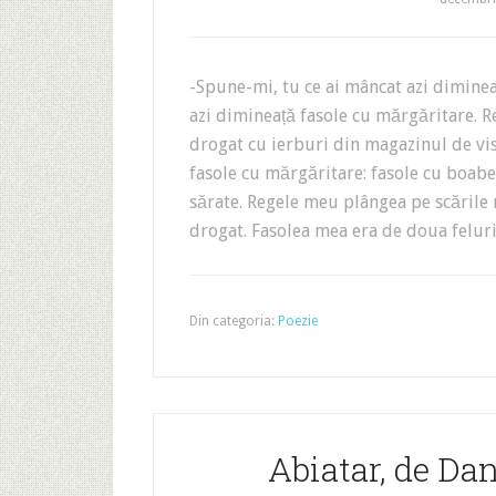
-Spune-mi, tu ce ai mâncat azi dimine
azi dimineață fasole cu mărgăritare. Re
drogat cu ierburi din magazinul de vi
fasole cu mărgăritare: fasole cu boabe
sărate. Regele meu plângea pe scările 
drogat. Fasolea mea era de doua felur
Din categoria:
Poezie
Abiatar, de Da