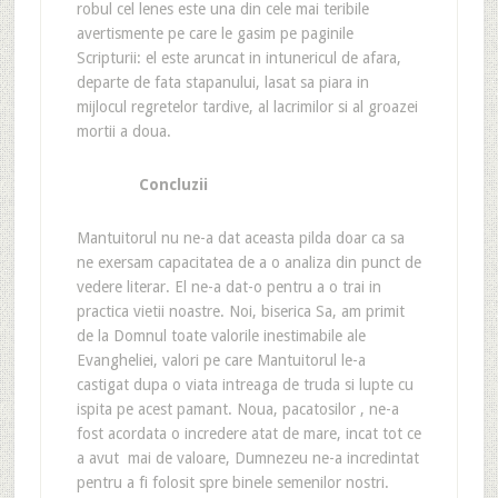
robul cel lenes este una din cele mai teribile
avertismente pe care le gasim pe paginile
Scripturii: el este aruncat in intunericul de afara,
departe de fata stapanului, lasat sa piara in
mijlocul regretelor tardive, al lacrimilor si al groazei
mortii a doua.
Concluzii
Mantuitorul nu ne-a dat aceasta pilda doar ca sa
ne exersam capacitatea de a o analiza din punct de
vedere literar. El ne-a dat-o pentru a o trai in
practica vietii noastre. Noi, biserica Sa, am primit
de la Domnul toate valorile inestimabile ale
Evangheliei, valori pe care Mantuitorul le-a
castigat dupa o viata intreaga de truda si lupte cu
ispita pe acest pamant. Noua, pacatosilor , ne-a
fost acordata o in
credere atat de mare, incat tot ce
a avut mai de valoare, Dumnezeu ne-a incredintat
pentru a fi folosit spre binele semenilor nostri.