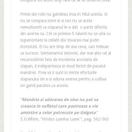
recupera tot acest timp fara ca sa se observe ceva.
Primii doi robi nu gandeau insa in felul acesta. Ei
nu se compara intre ei si nici nu se arata
nemultumiti ca stapanul le-a dat o parte diferita
din averea sa. Cel ce primise 5 talanti nu se uita cu
superioritate la ceilalti doi tovarasi mai putin
inzestrati. El nu are timp de asa ceva, caci trebuie
sa lucreze. Simtamantul datoriei, dar mai ales cel al
recunostintei fata de incrderea acordata de
stapan, il indeparteaza in mod fericit de pacatul
mandriei. Prea vii ii sunt in minte eforturile
stapanului de a-si aduna averea pentru a cultiva
un gand pacatos ca acesta.
“Mandria si adorarea de sine nu pot sa
creasca in sufletul care pastreaza o vie
amintire a celor petrecute pe Golgota
.”
E.G.White, “Hristos Lumina Lumii “, pag. 562-563