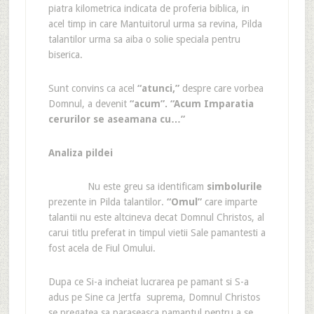
piatra kilometrica indicata de proferia biblica, in
acel timp in care Mantuitorul urma sa revina, Pilda
talantilor urma sa aiba o solie speciala pentru
biserica.
Sunt convins ca acel
“atunci,”
despre care vorbea
Domnul, a devenit
“acum”. “Acum Imparatia
cerurilor se aseamana cu…”
Analiza pildei
Nu este greu sa identificam
simbolurile
prezente in Pilda talantilor.
“Omul”
care imparte
talantii nu este altcineva decat Domnul Christos, al
carui titlu preferat in timpul vietii Sale pamantesti a
fost acela de Fiul Omului.
Dupa ce Si-a incheiat lucrarea pe pamant si S-a
adus pe Sine ca Jertfa suprema, Domnul Christos
se pregatea sa paraseasca pamantul pentru a se