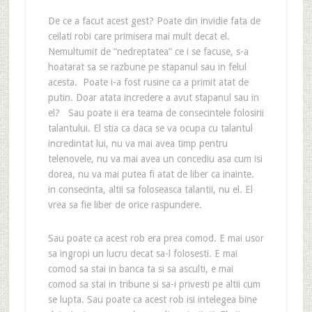
De ce a facut acest gest? Poate din invidie fata de
ceilati robi care primisera mai mult decat el.
Nemultumit de “nedreptatea” ce i se facuse, s-a
hoatarat sa se razbune pe stapanul sau in felul
acesta. Poate i-a fost rusine ca a primit atat de
putin. Doar atata incredere a avut stapanul sau in
el? Sau poate ii era teama de consecintele folosirii
talantului. El stia ca daca se va ocupa cu talantul
incredintat lui, nu va mai avea timp pentru
telenovele, nu va mai avea un concediu asa cum isi
dorea, nu va mai putea fi atat de liber ca inainte.
in consecinta, altii sa foloseasca talantii, nu el. El
vrea sa fie liber de orice raspundere.
Sau poate ca acest rob era prea comod. E mai usor
sa ingropi un lucru decat sa-l folosesti. E mai
comod sa stai in banca ta si sa asculti, e mai
comod sa stai in tribune si sa-i privesti pe altii cum
se lupta. Sau poate ca acest rob isi intelegea bine