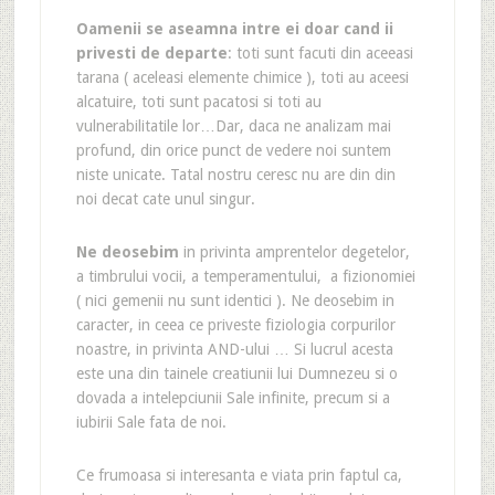
Oamenii se aseamna intre ei doar cand ii
privesti de departe
: toti sunt facuti din aceeasi
tarana ( aceleasi elemente chimice ), toti au aceesi
alcatuire, toti sunt pacatosi si toti au
vulnerabilitatile lor…Dar, daca ne analizam mai
profund, din orice punct de vedere noi suntem
niste unicate. Tatal nostru ceresc nu are din din
noi decat cate unul singur.
Ne deosebim
in privinta amprentelor degetelor,
a timbrului vocii, a temperamentului, a fizionomiei
( nici gemenii nu sunt identici ). Ne deosebim in
caracter, in ceea ce priveste fiziologia corpurilor
noastre, in privinta AND-ului … Si lucrul acesta
este una din tainele creatiunii lui Dumnezeu si o
dovada a intelepciunii Sale infinite, precum si a
iubirii Sale fata de noi.
Ce frumoasa si interesanta e viata prin faptul ca,