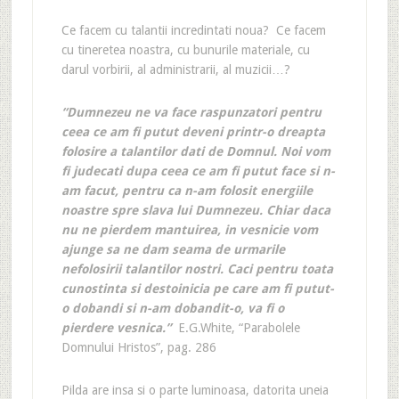
Ce facem cu talantii incredintati n
oua? Ce facem
cu tineretea noastra, cu bunurile materiale, cu
darul vorbirii, al administrarii, al muzicii…?
“Dumnezeu ne va face raspunz
atori pentru
ceea ce am fi putut deveni printr-o dreapta
folosire a talantilor dati de Domnul. Noi vom
fi judecati dupa ceea ce am fi putut face si n-
am facu
t, pentru ca n-am folosit energiile
noastre spre slava lui Dumnezeu. Chiar daca
nu ne pierdem mantuirea, in vesnicie vom
ajunge sa ne dam seama de urm
arile
nefolosirii talantilor nostri. Caci pentru toata
cunostinta si destoinicia pe care am fi putut-
o dobandi si n-am dobandit-o, va fi o
pierdere vesnic
a.”
E.G.White, “Parabolele
Domnului Hristos”, pag. 286
Pilda are insa si o parte luminoasa, datorita uneia