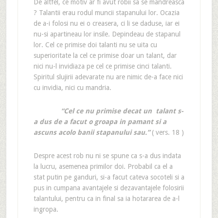
De altfel, ce motiv ar fi avut robii sa se mandreasca
? Talantii erau rodul muncii stapanului lor. Ocazia
de a-i folosi nu ei o creasera, ci li se daduse, iar ei
nu-si apartineau lor insile. Depindeau de stapanul
lor. Cel ce primise doi talanti nu se uita cu
superioritate la cel ce primise doar un talant, dar
nici nu-l invidiaza pe cel ce primise cinci talanti.
Spiritul slujirii adevarate nu are nimic de-a face nici
cu invidia, nici cu mandria.
“Cel ce nu primise decat un talant s-
a dus de a facut o groapa in pamant si a
ascuns acolo banii stapanului sau.”
( vers. 18 )
Despre acest rob nu ni se spune ca s-a dus indata
la lucru, asemenea primilor doi. Probabil ca el a
stat putin pe ganduri, si-a facut cateva socoteli si a
pus in cumpana avantajele si dezavantajele folosirii
talantului, pentru ca in final sa ia hotararea de a-l
ingropa.