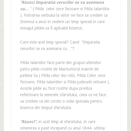
“Atunci Imparatia cerurilor se va asemena
cu…
“ ( Pilda celor zece fecioare si Pilda talantilor
). Folosirea verbului la viitor ne face sa credem ca
Domnul a avut in vedere un timp special in care
mesajul pildei va fi aplicabil bisericii.
Care este acel timp special? Cand “Imparatia
cerurilor se va asemana cu…”?
Pilda talantilor face parte din grupul ultimelor
patru pilde rostite de Mantuitorul inainte de
patima Sa ( Pilda celor doi robi, Pilda Celor zece
fecioare, Pilda talantilor si Pilda judecatii viitoare ).
Aceste pilde au fost rostite dupa predica
referitoare la semnele sfarsitului, ceea ce ne face
sa credem ca ele contin o solie speciala pentru
biserica din timpul sfarsitului.
“Atunci”,
in acel timp al sfarsitului, in care
omenirea a pasit incepand cu anul 1844- ultima