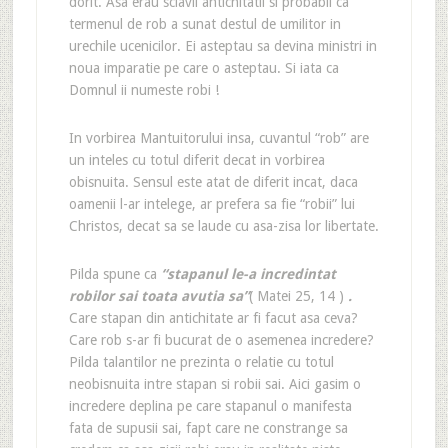
dorit. Asa erau sclavii antichitatii si probabil ca
termenul de rob a sunat destul de umilitor in
urechile ucenicilor. Ei asteptau sa devina ministri in
noua imparatie pe care o asteptau. Si iata ca
Domnul ii numeste robi !
In vorbirea Mantuitorului insa, cuvantul “rob” are
un inteles cu totul diferit decat in vorbirea
obisnuita. Sensul este atat de diferit incat, daca
oamenii l-ar intelege, ar prefera sa fie “robii” lui
Christos, decat sa se laude cu asa-zisa lor libertate.
Pilda spune ca
“stapanul le-a incredintat
robilor sai toata avutia sa”
( Matei 25, 14 )
.
Care stapan din antichitate ar fi facut asa ceva?
Care rob s-ar fi bucurat de o asemenea incredere?
Pilda talantilor ne prezinta o relatie cu totul
neobisnuita intre stapan si robii sai. Aici gasim o
incredere deplina pe care stapanul o manifesta
fata de supusii sai, fapt care ne constrange sa