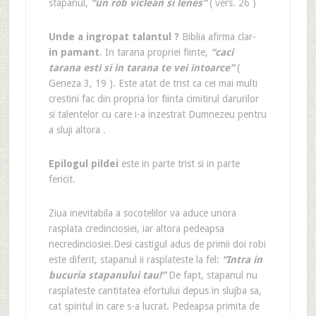
stapanul,
“un rob viclean si lenes”
( vers. 26 )
Unde a ingropat talantul ?
Biblia afirma clar-
in pamant
. In tarana propriei fiinte,
“caci
tarana esti si in tarana te vei intoarce”
(
Geneza 3, 19 ). Este atat de trist ca cei mai multi
crestini fac din propria lor fiinta cimitirul darurilor
si talentelor cu care i-a inzestrat Dumnezeu pentru
a sluji altora .
Epilogul pildei
este in parte trist si in parte
fericit.
Ziua inevitabila a socotelilor va aduce unora
rasplata credinciosiei, iar altora pedeapsa
necredinciosiei.Desi castigul adus de primii doi robi
este diferit, stapanul ii rasplateste la fel:
“Intra in
bucuria stapanului tau!”
De fapt, stapanul nu
rasplateste cantitatea efortului depus in slujba sa,
cat spiritul in care s-a lucrat. Pedeapsa primita de