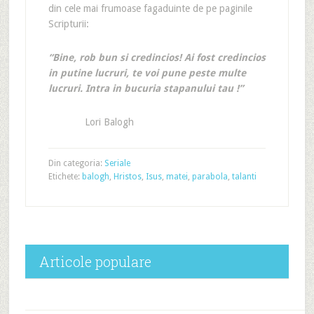
din cele mai frumoase fagaduinte de pe paginile
Scripturii:
“Bine, rob bun si credincios! Ai fost credincios
in putine lucruri, te voi pune peste multe
lucruri. Intra in bucuria stapanului tau !”
Lori Balogh
Din categoria:
Seriale
Etichete:
balogh
,
Hristos
,
Isus
,
matei
,
parabola
,
talanti
Articole populare