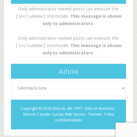
Only admnistrator owned posts can execute the
[includeme]
shortcode.
This message is shown
only to administrators
.
Only admnistrator owned posts can execute the
[includeme]
shortcode.
This message is shown
only to administrators
.
Arhiva
Arhiva
Copyright © 2026 Intercer, din 1997 ·
Intercer Romania
·
Intercer Canada
·
Lucian Web Service
·
Termeni
·
Polita
confidentialitate