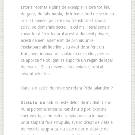
Istoria recenta e plina de exemple in care tot felul
de guru, de falsi mesia, de intemeietori de secte au
racolat oameni pe care i-au transformat apoi in
sclavi pe domeniile sectei, in cel mai literal sens al
cuvantului. In interiorul acestor domenii private,
acesti oameni ademeniti de promisiunile
inselatoare ale liderilor , au avut de suferit un
tratament inuman de spalare a creierelor, pentru
ca apoi sa fie obligati sa suporte un regim de lagar
de munca. Ei au devenit, fara voia lor, robi ai
invatatorilor lor.
Oare la o astfel de robie se refera Pilda talantilor ?
Statutul de rob
nu este deloc de invidiat. Cand
nu ai personalitatea ta, cand nu-ti poti exercita
liber vointa, cand esti o simpla unealta in mana
unor stapani fara scrupule, avand drept de viata si
de moarte asupra ta, nu este deloc o situatie de