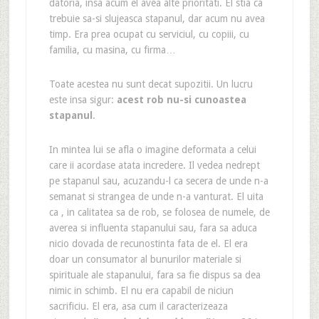
datoria, insa acum el avea alte prioritati. El stia ca
trebuie sa-si slujeasca stapanul, dar acum nu avea
timp. Era prea ocupat cu serviciul, cu copiii, cu
familia, cu masina, cu firma…
Toate acestea nu sunt decat supozitii. Un lucru
este insa sigur:
acest rob nu-si cunoastea
stapanul
.
In mintea lui se afla o imagine deformata a celui
care ii acordase atata incredere. Il vedea nedrept
pe stapanul sau, acuzandu-l ca secera de unde n-a
semanat si strangea de unde n-a vanturat. El uita
ca , in calitatea sa de rob, se folosea de numele, de
averea si influenta stapanului sau, fara sa aduca
nicio dovada de recunostinta fata de el. El era
doar un consumator al bunurilor materiale si
spirituale ale stapanului, fara sa fie dispus sa dea
nimic in schimb. El nu era capabil de niciun
sacrificiu. El era, asa cum il caracterizeaza