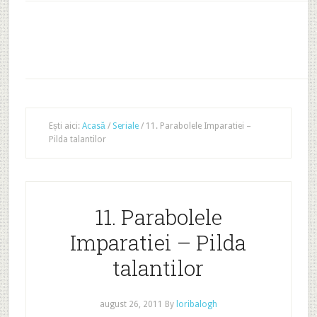
Ești aici:
Acasă
/
Seriale
/
11. Parabolele Imparatiei –
Pilda talantilor
11. Parabolele
Imparatiei – Pilda
talantilor
august 26, 2011
By
loribalogh