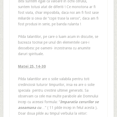
desi suntem egali ca valoare in ochii cerului,
suntem totusi atat de diferiti ! Ce monotona ar fi
fost viata, chiar imposibila, daca noi am fi fost sase
miliarde si ceva de “copii trase la xerox”, daca am fi
fost produsi in serie, pe banda rulanta !
Pilda talantilor, pe care o luam acum in discutie, se
bazeaza tocmai pe unul din elementele care-i
deosebesc pe oameni- inzestrarea cu anumite
daruri spirituale.
Matei 25, 14-30
Pilda talantilor are o solie valabila pentru toti
credinciosii tuturor timpurilor, insa ea are o solie
speciala pentru crestinii ultimei generatii. Sa
observam ca cele mai multe parabole ale Domnului
incep cu aceeasi formula: “
Imparatia cerurilor se
aseamana cu
…” ( 11 pilde incep in felul acesta ).
Doar doua pilde au timpul verbului la viitor: