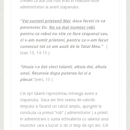
credem ca asa-zisii robi erau in realitate niste
administratori ai averii stapanului.
“
Voi sunteti prietenii Mei
, daca faceti ce va
poruncesc Eu.
Nu va mai numesc robi
,
pentru ca robul nu stie ce face stapanul sau,
ci v-am numit prieteni, pentru ca v-am facut
cunoscut tot ce am auzit de la Tatal Meu.”
(
Ioan 15, 14-15 )
“Unuia i-a dat cinci talanti, altuia doi, altuia
unul, fiecaruia dupa puterea lui si a
plecat
.”(vers. 15 )
Cei opt talanti reprezentau intreaga avere a
stapanului. Daca am tine seama de valorile
timpului si facand un calcul simplu, ajungem la
concluzia ca primul “rob” ( administrator ) a primit
in administrare o suma echivalenta cu salariul unui
muncitor care a lucrat zi de zi timp de opt ani. Cel