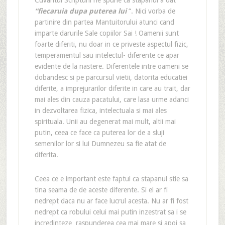
Cuvantul Scripturii ne spune ca stapanul a dat
“fiecaruia dupa puterea lui
“. Nici vorba de
partinire din partea Mantuitorului atunci cand
imparte darurile Sale copiilor Sai ! Oamenii sunt
foarte diferiti, nu doar in ce priveste aspectul fizic,
temperamentul sau intelectul- diferente ce apar
evidente de la nastere. Diferentele intre oameni se
dobandesc si pe parcursul vietii, datorita educatiei
diferite, a imprejurarilor diferite in care au trait, dar
mai ales din cauza pacatului, care lasa urme adanci
in dezvoltarea fizica, intelectuala si mai ales
spirituala. Unii au degenerat mai mult, altii mai
putin, ceea ce face ca puterea lor de a sluji
semenilor lor si lui Dumnezeu sa fie atat de
diferita.
Ceea ce e important este faptul ca stapanul stie sa
tina seama de de aceste diferente. Si el ar fi
nedrept daca nu ar face lucrul acesta. Nu ar fi fost
nedrept ca robului celui mai putin inzestrat sa i se
incredinteze raspunderea cea mai mare si apoi sa