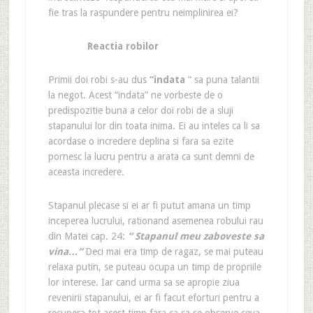
fie tras la raspundere pentru neimplinirea ei?
Reactia robilor
Primii doi robi s-au dus
“indata
“ sa puna talantii
la negot. Acest “indata” ne vorbeste de o
predispozitie buna a celor doi robi de a sluji
stapanului lor din toata inima. Ei au inteles ca li sa
acordase o incredere deplina si fara sa ezite
pornesc la lucru pentru a arata ca sunt demni de
aceasta incredere.
Stapanul plecase si ei ar fi putut amana un timp
inceperea lucrului, rationand asemenea robului rau
din Matei cap. 24:
“ Stapanul meu zaboveste sa
vina…”
Deci mai era timp de ragaz, se mai puteau
relaxa putin, se puteau ocupa un timp de propriile
lor interese. Iar cand urma sa se apropie ziua
revenirii stapanului, ei ar fi facut eforturi pentru a