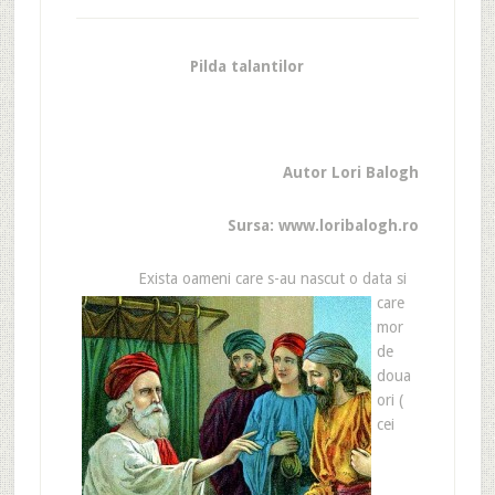
Pilda talantilor
Autor Lori Balogh
Sursa: www.loribalogh.ro
Exista oameni care s-au nascut o data si
care
mor
de
doua
ori (
cei