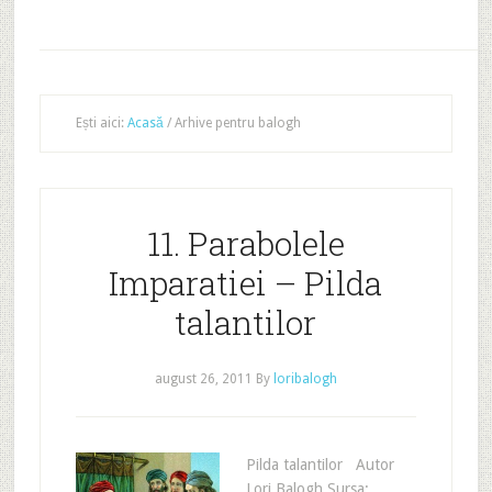
Ești aici:
Acasă
/
Arhive pentru balogh
11. Parabolele
Imparatiei – Pilda
talantilor
august 26, 2011
By
loribalogh
Pilda talantilor Autor
Lori Balogh Sursa: