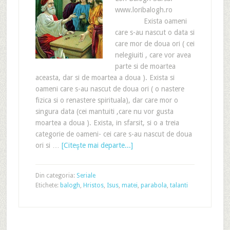
www.loribalogh.ro
Exista oameni
care s-au nascut o data si
care mor de doua ori ( cei
nelegiuiti , care vor avea
parte si de moartea
aceasta, dar si de moartea a doua ). Exista si
oameni care s-au nascut de doua ori ( o nastere
fizica si o renastere spirituala), dar care mor o
singura data (cei mantuiti ,care nu vor gusta
moartea a doua ). Exista, in sfarsit, si o a treia
categorie de oameni- cei care s-au nascut de doua
ori si …
[Citeşte mai departe...]
Din categoria:
Seriale
Etichete:
balogh
,
Hristos
,
Isus
,
matei
,
parabola
,
talanti