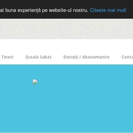
cer in mod frecvent?
Doneaza pentru Intercer aici!
Inscrie-te la buletin
ai buna experiență pe website-ul nostru.
Citeste mai mult
Tineri
Școala Sabat
Donații / Abonamente
Cont
e