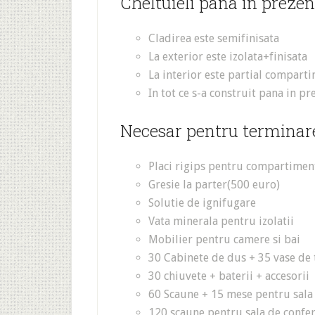
Cheltuieli pana in prezen
Cladirea este semifinisata
La exterior este izolata+finisata
La interior este partial compart
In tot ce s-a construit pana in p
Necesar pentru terminare
Placi rigips pentru compartimen
Gresie la parter(500 euro)
Solutie de ignifugare
Vata minerala pentru izolatii
Mobilier pentru camere si bai
30 Cabinete de dus + 35 vase de 
30 chiuvete + baterii + accesorii
60 Scaune + 15 mese pentru sala
120 scaune pentru sala de confer