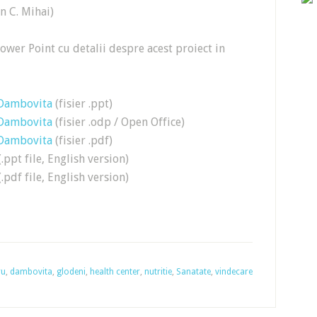
 C. Mihai)
Power Point cu detalii despre acest proiect in
 Dambovita
(fisier .ppt)
 Dambovita
(fisier .odp / Open Office)
 Dambovita
(fisier .pdf)
.ppt file, English version)
.pdf file, English version)
ru
,
dambovita
,
glodeni
,
health center
,
nutritie
,
Sanatate
,
vindecare