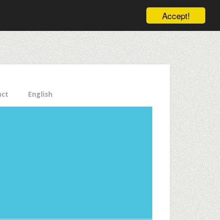
ele pe email aici!
Accept!
Close
act
English