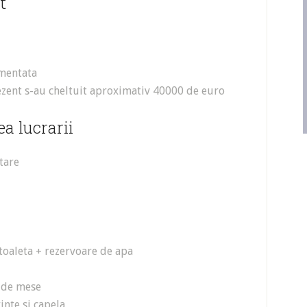
t
imentata
rezent s-au cheltuit aproximativ 40000 de euro
a lucrarii
tare
toaleta + rezervoare de apa
 de mese
inte si capela