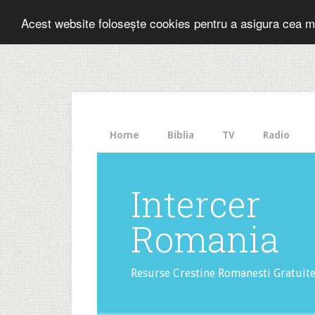
Folosesti Inter
Acest website folosește cookies pentru a asigura cea m
The
HelloBar
- a
little
bar
that
Home
Biblia
TV
Radio
gets
noticed!
Intercer
Romania
Resurse Crestine Romanesti Gratuit