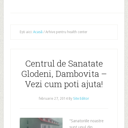
Ești aici:
Acasă
/
Arhive pentru health center
Centrul de Sanatate
Glodeni, Dambovita –
Vezi cum poti ajuta!
februarie 27, 2014
By
Site Editor
“Sanatoriile noastre
sunt unul din