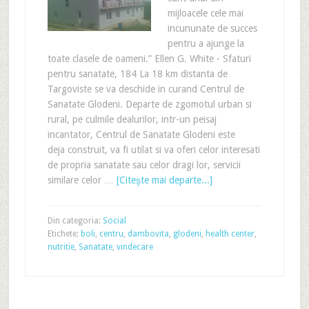
mijloacele cele mai
incununate de succes
pentru a ajunge la
toate clasele de oameni.” Ellen G. White - Sfaturi
pentru sanatate, 184 La 18 km distanta de
Targoviste se va deschide in curand Centrul de
Sanatate Glodeni. Departe de zgomotul urban si
rural, pe culmile dealurilor, intr-un peisaj
incantator, Centrul de Sanatate Glodeni este
deja construit, va fi utilat si va oferi celor interesati
de propria sanatate sau celor dragi lor, servicii
similare celor …
[Citeşte mai departe...]
Din categoria:
Social
Etichete:
boli
,
centru
,
dambovita
,
glodeni
,
health center
,
nutritie
,
Sanatate
,
vindecare