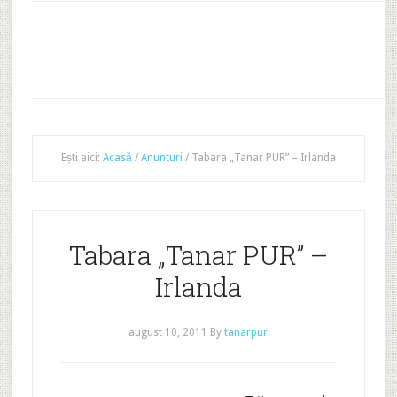
Ești aici:
Acasă
/
Anunturi
/
Tabara „Tanar PUR” – Irlanda
Tabara „Tanar PUR” –
Irlanda
august 10, 2011
By
tanarpur