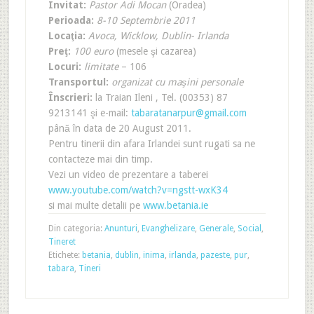
Invitat:
Pastor Adi Mocan
(Oradea)
Perioada:
8-10 Septembrie 2011
Locaţia:
Avoca, Wicklow, Dublin- Irlanda
Preţ:
100 euro
(mesele şi cazarea)
Locuri:
limitate
– 106
Transportul:
organizat cu maşini personale
Înscrieri:
la Traian Ileni , Tel. (00353) 87
9213141 şi e-mail:
tabaratanarpur@gmail.com
până în data de 20 August 2011.
Pentru tinerii din afara Irlandei sunt rugati sa ne
contacteze mai din timp.
Vezi un video de prezentare a taberei
www.youtube.com/watch?v=ngstt-wxK34
si mai multe detalii pe
www.betania.ie
Din categoria:
Anunturi
,
Evanghelizare
,
Generale
,
Social
,
Tineret
Etichete:
betania
,
dublin
,
inima
,
irlanda
,
pazeste
,
pur
,
tabara
,
Tineri