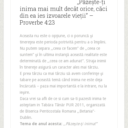
,,Păzeşte-ţi
inima mai mult decât orice, căci
din ea ies izvoarele vieţii” –
Proverbe 4:23
Aceasta nu este o opţiune, ci o poruncă şi
tinereţea este perioda potrivită pentru a o împlini.
Nu putem separa ,,ceea ce facem” de ,,ceea ce
suntem” şi în ultima instanţă această realitate este
determinată de ,,ceea ce am adunat”. Straja inimii
în tinereţe asigură un caracter ales mai târziu.
E prea târziu ca mai târziu să avem conferinţe şi
tabare pe această temă când inima ne este deja
încărcată – paza mai importantă e la intrare, nu la
ieşire.
Daca vrei sa afli de ce si cum sa-ti pazesti inima te
asteptam in Tabăra Tânăr PUR 2011, organizată
de Biserica Penticostala Romana ,,Betania”-
Dublin.
Tema de anul acesta:
,,Păzeşte-ţi inima!”