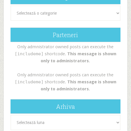
Categorii
Parteneri
Only admnistrator owned posts can execute the
[includeme]
shortcode.
This message is shown
only to administrators
.
Only admnistrator owned posts can execute the
[includeme]
shortcode.
This message is shown
only to administrators
.
Arhiva
Arhiva