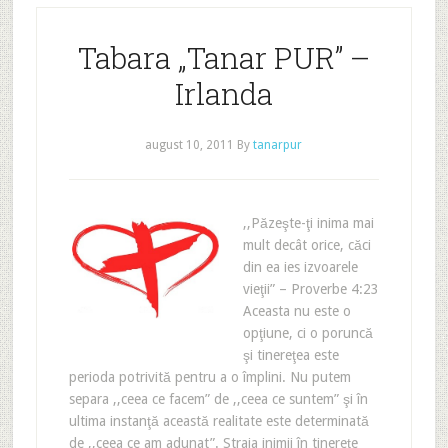
Tabara „Tanar PUR” –
Irlanda
august 10, 2011
By
tanarpur
,,Păzeşte-ţi inima mai
mult decât orice, căci
din ea ies izvoarele
vieţii” – Proverbe 4:23
Aceasta nu este o
opţiune, ci o poruncă
şi tinereţea este
perioda potrivită pentru a o împlini. Nu putem
separa ,,ceea ce facem” de ,,ceea ce suntem” şi în
ultima instanţă această realitate este determinată
de ,,ceea ce am adunat”. Straja inimii în tinereţe