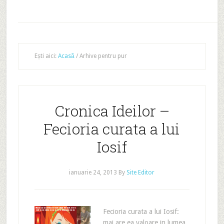
Ești aici:
Acasă
/
Arhive pentru pur
Cronica Ideilor –
Fecioria curata a lui
Iosif
ianuarie 24, 2013
By
Site Editor
Fecioria curata a lui Iosif:
mai are ea valoare in lumea