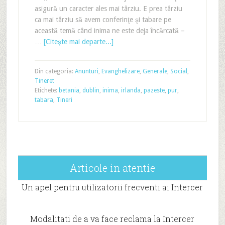
asigură un caracter ales mai târziu. E prea târziu
ca mai târziu să avem conferinţe şi tabare pe
această temă când inima ne este deja încărcată –
…
[Citeşte mai departe...]
Din categoria:
Anunturi
,
Evanghelizare
,
Generale
,
Social
,
Tineret
Etichete:
betania
,
dublin
,
inima
,
irlanda
,
pazeste
,
pur
,
tabara
,
Tineri
Articole in atentie
Un apel pentru utilizatorii frecventi ai Intercer
Modalitati de a va face reclama la Intercer