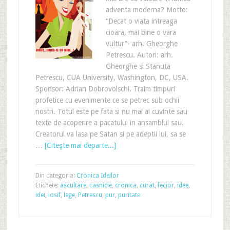
adventa moderna? Motto:
“Decat o viata intreaga
cioara, mai bine o vara
vultur”- arh. Gheorghe
Petrescu. Autori: arh.
Gheorghe si Stanuta
Petrescu, CUA University, Washington, DC, USA.
Sponsor: Adrian Dobrovolschi. Traim timpuri
profetice cu evenimente ce se petrec sub ochii
nostri. Totul este pe fata si nu mai ai cuvinte sau
texte de acoperire a pacatului in ansamblul sau.
Creatorul va lasa pe Satan si pe adeptii lui, sa se
…
[Citeşte mai departe...]
Din categoria:
Cronica Ideilor
Etichete:
ascultare
,
casnicie
,
cronica
,
curat
,
fecior
,
idee
,
idei
,
iosif
,
lege
,
Petrescu
,
pur
,
puritate