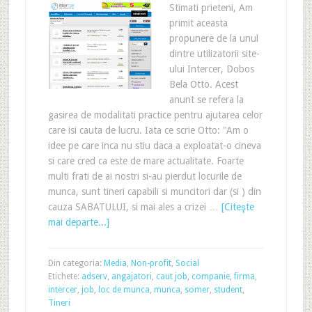
Stimati prieteni, Am
primit aceasta
propunere de la unul
dintre utilizatorii site-
ului Intercer, Dobos
Bela Otto. Acest
anunt se refera la
gasirea de modalitati practice pentru ajutarea celor
care isi cauta de lucru. Iata ce scrie Otto: "Am o
idee pe care inca nu stiu daca a exploatat-o cineva
si care cred ca este de mare actualitate. Foarte
multi frati de ai nostri si-au pierdut locurile de
munca, sunt tineri capabili si muncitori dar (si ) din
cauza SABATULUI, si mai ales a crizei …
[Citeşte
mai departe...]
Din categoria:
Media
,
Non-profit
,
Social
Etichete:
adserv
,
angajatori
,
caut job
,
companie
,
firma
,
intercer
,
job
,
loc de munca
,
munca
,
somer
,
student
,
Tineri