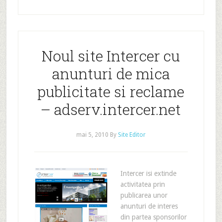
Noul site Intercer cu
anunturi de mica
publicitate si reclame
– adserv.intercer.net
mai 5, 2010
By
Site Editor
Intercer isi extinde
activitatea prin
publicarea unor
anunturi de interes
din partea sponsorilor