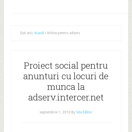
Ești aici:
Acasă
/
Arhive pentru adserv
Proiect social pentru
anunturi cu locuri de
munca la
adserv.intercer.net
septembrie 1, 2010
By
Site Editor