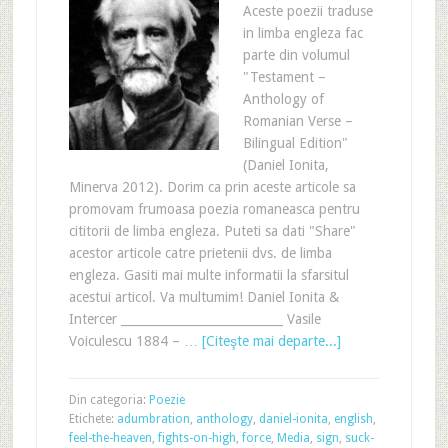
Aceste poezii traduse
in limba engleza fac
parte din volumul
"Testament –
Anthology of
Romanian Verse –
Bilingual Edition"
(Daniel Ionita,
Minerva 2012). Dorim ca prin aceste articole sa
promovam frumoasa poezia romaneasca pentru
cititorii de limba engleza. Puteti sa dati "Share"
acestor articole catre prietenii dvs. de limba
engleza. Gasiti mai multe informatii la sfarsitul
acestui articol. Va multumim! Daniel Ionita &
Intercer ___________________________ Vasile
Voiculescu 1884 – …
[Citeşte mai departe...]
Din categoria:
Poezie
Etichete:
adumbration
,
anthology
,
daniel-ionita
,
english
,
feel-the-heaven
,
fights-on-high
,
force
,
Media
,
sign
,
suck-