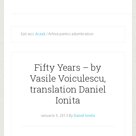
Ești aici:
Acasă
/
Arhive pentru adumbration
Fifty Years – by
Vasile Voiculescu,
translation Daniel
Ionita
ianuarie 9, 2013
By
Daniel Ionita