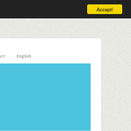
ele pe email aici!
Accept!
Close
act
English