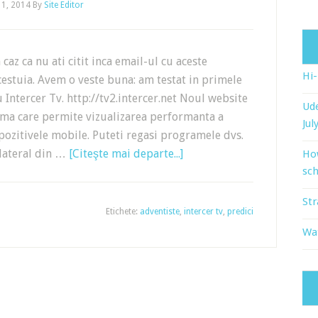
 1, 2014
By
Site Editor
 caz ca nu ati citit inca email-ul cu aceste
Hi
cestuia. Avem o veste buna: am testat in primele
 Intercer Tv. http://tv2.intercer.net Noul website
Ude
ema care permite vizualizarea performanta a
Jul
pozitivele mobile. Puteti regasi programele dvs.
 lateral din …
[Citeşte mai departe...]
Ho
sch
Str
Etichete:
adventiste
,
intercer tv
,
predici
Wat