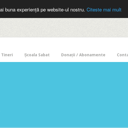
cer in mod frecvent?
Doneaza pentru Intercer aici!
Inscrie-te la buletin
ai buna experiență pe website-ul nostru.
Citeste mai mult
Tineri
Școala Sabat
Donații / Abonamente
Cont
e