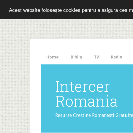
Folosesti Inter
Acest website folosește cookies pentru a asigura cea m
The
HelloBar
- a
little
bar
that
Home
Biblia
TV
Radio
gets
noticed!
Intercer
Romania
Resurse Crestine Romanesti Gratuit