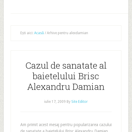
Ești aici:
Acasă
/
Arhive pentru alexdamian
Cazul de sanatate al
baietelului Brisc
Alexandru Damian
iulie 17, 2009
By
Site Editor
Am primit acest mesaj pentru popularizarea cazului
de sanatate a baietelului Brisc Alexandru Damian.