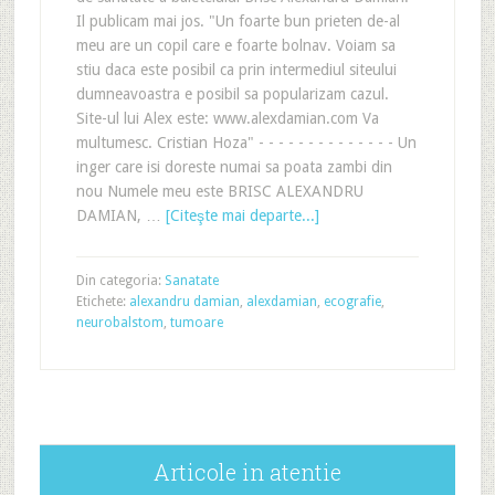
Il publicam mai jos. "Un foarte bun prieten de-al
meu are un copil care e foarte bolnav. Voiam sa
stiu daca este posibil ca prin intermediul siteului
dumneavoastra e posibil sa popularizam cazul.
Site-ul lui Alex este: www.alexdamian.com Va
multumesc. Cristian Hoza" - - - - - - - - - - - - - - Un
inger care isi doreste numai sa poata zambi din
nou Numele meu este BRISC ALEXANDRU
DAMIAN, …
[Citeşte mai departe...]
Din categoria:
Sanatate
Etichete:
alexandru damian
,
alexdamian
,
ecografie
,
neurobalstom
,
tumoare
Articole in atentie