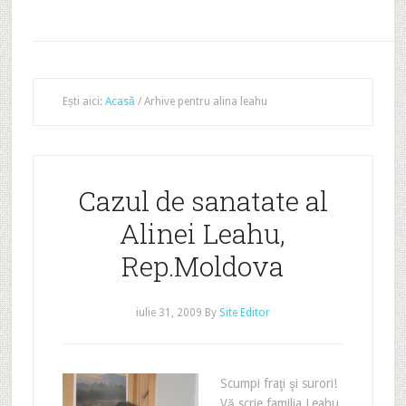
Ești aici:
Acasă
/
Arhive pentru alina leahu
Cazul de sanatate al
Alinei Leahu,
Rep.Moldova
iulie 31, 2009
By
Site Editor
Scumpi fraţi şi surori!
Vă scrie familia Leahu,