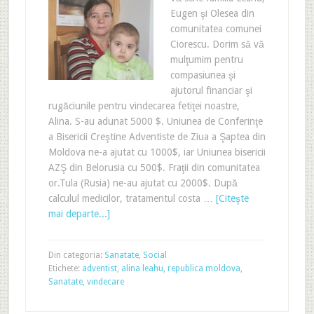
Eugen şi Olesea din
comunitatea comunei
Ciorescu. Dorim să vă
mulţumim pentru
compasiunea şi
ajutorul financiar şi
rugăciunile pentru vindecarea fetiţei noastre,
Alina. S-au adunat 5000 $. Uniunea de Conferinţe
a Bisericii Creştine Adventiste de Ziua a Şaptea din
Moldova ne-a ajutat cu 1000$, iar Uniunea bisericii
AZŞ din Belorusia cu 500$. Fraţii din comunitatea
or.Tula (Rusia) ne-au ajutat cu 2000$. După
calculul medicilor, tratamentul costa …
[Citeşte
mai departe...]
Din categoria:
Sanatate
,
Social
Etichete:
adventist
,
alina leahu
,
republica moldova
,
Sanatate
,
vindecare