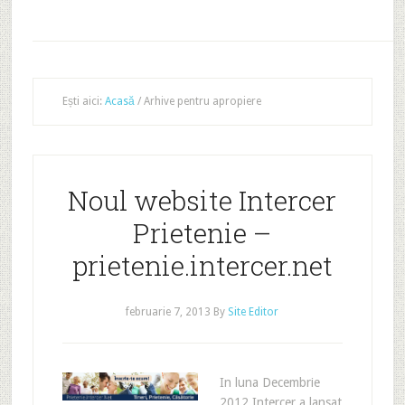
Ești aici:
Acasă
/
Arhive pentru apropiere
Noul website Intercer
Prietenie –
prietenie.intercer.net
februarie 7, 2013
By
Site Editor
In luna Decembrie
2012 Intercer a lansat