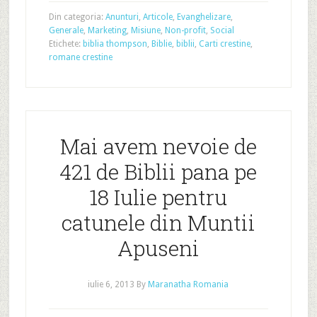
Din categoria:
Anunturi
,
Articole
,
Evanghelizare
,
Generale
,
Marketing
,
Misiune
,
Non-profit
,
Social
Etichete:
biblia thompson
,
Biblie
,
biblii
,
Carti crestine
,
romane crestine
Mai avem nevoie de
421 de Biblii pana pe
18 Iulie pentru
catunele din Muntii
Apuseni
iulie 6, 2013
By
Maranatha Romania