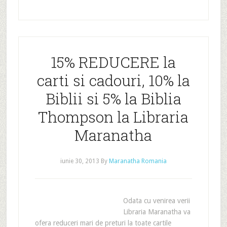
15% REDUCERE la
carti si cadouri, 10% la
Biblii si 5% la Biblia
Thompson la Libraria
Maranatha
iunie 30, 2013
By
Maranatha Romania
Odata cu venirea verii
Libraria Maranatha va
ofera reduceri mari de preturi la toate cartile