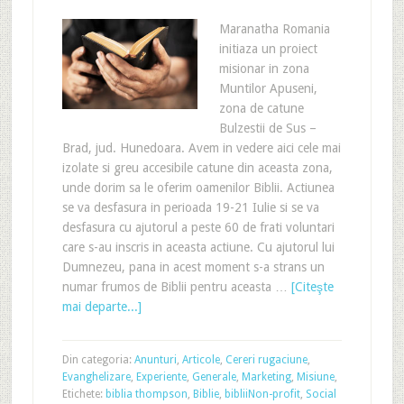
Maranatha Romania
initiaza un proiect
misionar in zona
Muntilor Apuseni,
zona de catune
Bulzestii de Sus –
Brad, jud. Hunedoara. Avem in vedere aici cele mai
izolate si greu accesibile catune din aceasta zona,
unde dorim sa le oferim oamenilor Biblii. Actiunea
se va desfasura in perioada 19-21 Iulie si se va
desfasura cu ajutorul a peste 60 de frati voluntari
care s-au inscris in aceasta actiune. Cu ajutorul lui
Dumnezeu, pana in acest moment s-a strans un
numar frumos de Biblii pentru aceasta …
[Citeşte
mai departe...]
Din categoria:
Anunturi
,
Articole
,
Cereri rugaciune
,
Evanghelizare
,
Experiente
,
Generale
,
Marketing
,
Misiune
,
Etichete:
biblia thompson
,
Biblie
,
biblii
Non-profit
,
Social