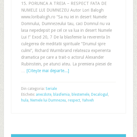
15. PORUNCA A TREIA – RESPECT FATA DE
NUMELE LUI DUMNEZEU Autor Lori Balogh
www.loribalogh.ro “Sa nu iei in desert Numele
Domnului, Dumnezeului tau, caci Domnul nu va
lasa nepedepsit pe cel ce va lua in desert Numele
Lui !” Exod 20, 7 De la blasfemie la reverenta In
culegerea de meditatii spirituale “Drumul spre
culmi”, Richard Wurmbrand relateaza experienta
dramatica pe care a trait-o actorul Alexander
Rubinstein, pe atunci ateu. La premiera piesei de
…
[Citeşte mai departe...]
Din categoria:
Seriale
Etichete:
anecdote
,
blasfemia
,
blestemele
,
Decalogul
,
hula
,
Nemele lui Dumnezeu
,
respect
,
Yahveh