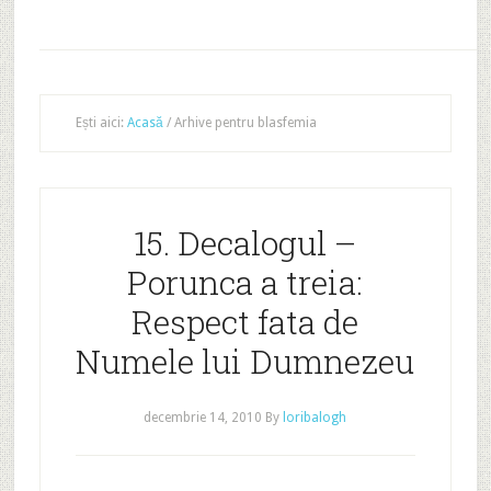
Ești aici:
Acasă
/
Arhive pentru blasfemia
15. Decalogul –
Porunca a treia:
Respect fata de
Numele lui Dumnezeu
decembrie 14, 2010
By
loribalogh