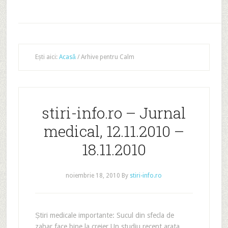
Ești aici:
Acasă
/
Arhive pentru Calm
stiri-info.ro – Jurnal
medical, 12.11.2010 –
18.11.2010
noiembrie 18, 2010
By
stiri-info.ro
Știri medicale importante: Sucul din sfecla de
zahar face bine la creier Un studiu recent arata