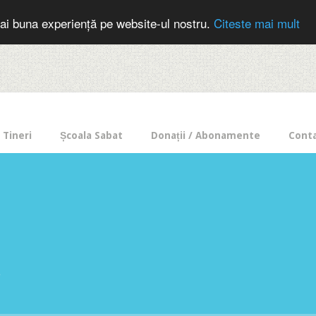
cer in mod frecvent?
Doneaza pentru Intercer aici!
Inscrie-te la buletin
ai buna experiență pe website-ul nostru.
Citeste mai mult
Tineri
Școala Sabat
Donații / Abonamente
Cont
e