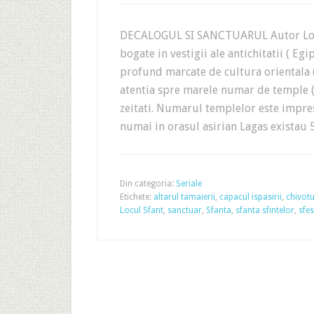
DECALOGUL SI SANCTUARUL Autor Lori 
bogate in vestigii ale antichitatii ( Egi
profund marcate de cultura orientala ( 
atentia spre marele numar de temple ( 
zeitati. Numarul templelor este impresi
numai in orasul asirian Lagas existau 5
Din categoria:
Seriale
Etichete:
altarul tamaierii
,
capacul ispasirii
,
chivotu
Locul Sfant
,
sanctuar
,
Sfanta
,
sfanta sfintelor
,
sfes