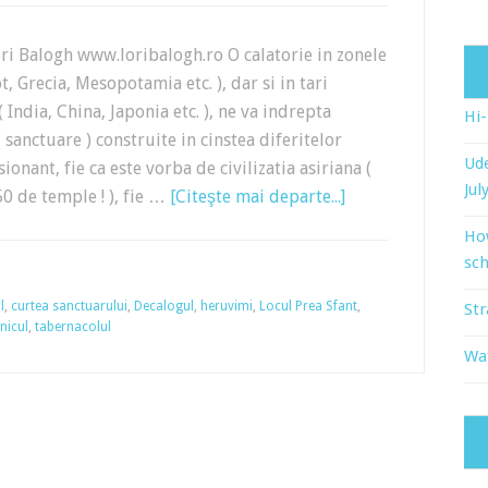
Balogh www.loribalogh.ro O calatorie in zonele
pt, Grecia, Mesopotamia etc. ), dar si in tari
India, China, Japonia etc. ), ne va indrepta
Hi
sanctuare ) construite in cinstea diferitelor
Ude
onant, fie ca este vorba de civilizatia asiriana (
Jul
0 de temple ! ), fie …
[Citeşte mai departe...]
Ho
sch
l
,
curtea sanctuarului
,
Decalogul
,
heruvimi
,
Locul Prea Sfant
,
Str
nicul
,
tabernacolul
Wat