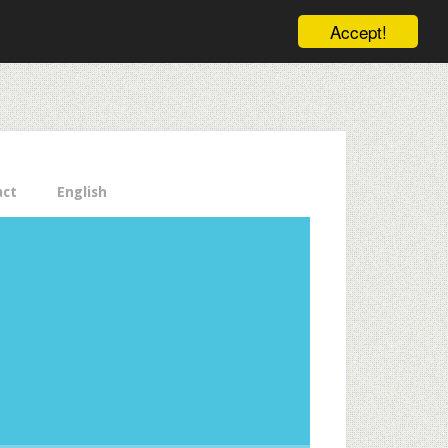
ele pe email aici!
Accept!
Close
act
English