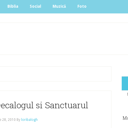
Biblia
Social
Muzică
Foto
Decalogul si Sanctuarul
Mo
e 28, 2010
By
loribalogh