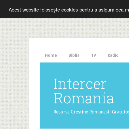
Folosesti Inter
Acest website folosește cookies pentru a asigura cea m
The
HelloBar
- a
little
bar
that
Home
Biblia
TV
Radio
gets
noticed!
Intercer
Romania
Resurse Crestine Romanesti Gratuit