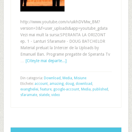
http://www.youtube.com/v/uikhDVMw_BM?
version=3&f=user_uploads&app=youtube_gdata
Vezi mai mult la sursa:SPERANTA LA ORIZONT
ep. 1 - Lanturi Sfaramate - DOUG BATCHELOR
Material preluat la Intercer de la Uploads by
Emanuel Ban. Programe pregatite de Speranta Tv
…
[Citeşte mai departe...]
Din categoria:
Download
,
Media
,
Misiune
Etichete:
account
,
amazing
,
doug
,
download
,
evangheliei
,
feature
,
google-account
,
Media
,
published
,
sfaramate
,
statele
,
video