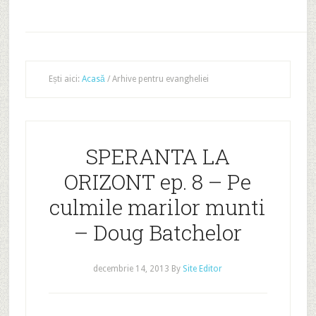
Ești aici:
Acasă
/
Arhive pentru evangheliei
SPERANTA LA
ORIZONT ep. 8 – Pe
culmile marilor munti
– Doug Batchelor
decembrie 14, 2013
By
Site Editor