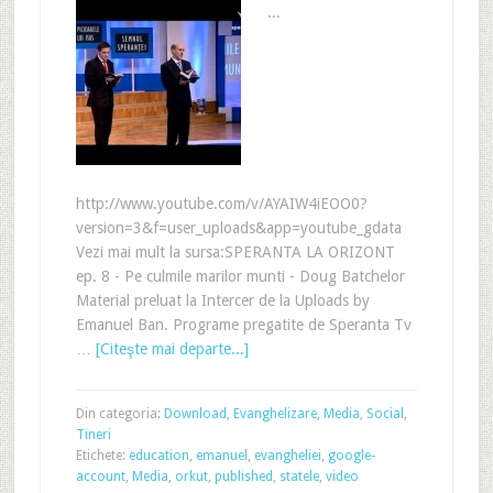
...
http://www.youtube.com/v/AYAIW4iEOO0?
version=3&f=user_uploads&app=youtube_gdata
Vezi mai mult la sursa:SPERANTA LA ORIZONT
ep. 8 - Pe culmile marilor munti - Doug Batchelor
Material preluat la Intercer de la Uploads by
Emanuel Ban. Programe pregatite de Speranta Tv
…
[Citeşte mai departe...]
Din categoria:
Download
,
Evanghelizare
,
Media
,
Social
,
Tineri
Etichete:
education
,
emanuel
,
evangheliei
,
google-
account
,
Media
,
orkut
,
published
,
statele
,
video