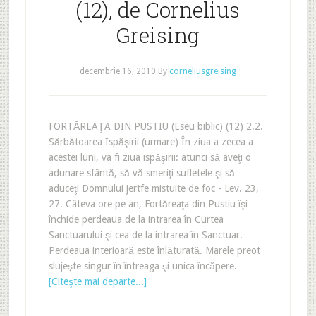
(12), de Cornelius
Greising
decembrie 16, 2010
By
corneliusgreising
FORTĂREAŢA DIN PUSTIU (Eseu biblic) (12) 2.2.
Sărbătoarea Ispăşirii (urmare) În ziua a zecea a
acestei luni, va fi ziua ispăşirii: atunci să aveţi o
adunare sfântă, să vă smeriţi sufletele şi să
aduceţi Domnului jertfe mistuite de foc - Lev. 23,
27. Câteva ore pe an, Fortăreaţa din Pustiu îşi
închide perdeaua de la intrarea în Curtea
Sanctuarului şi cea de la intrarea în Sanctuar.
Perdeaua interioară este înlăturată. Marele preot
slujeşte singur în întreaga şi unica încăpere. …
[Citeşte mai departe...]