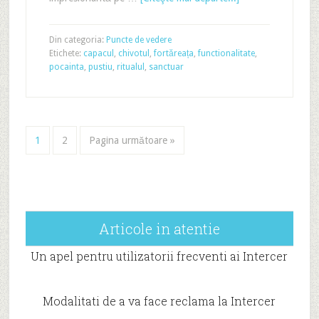
Din categoria:
Puncte de vedere
Etichete:
capacul
,
chivotul
,
fortăreața
,
functionalitate
,
pocainta
,
pustiu
,
ritualul
,
sanctuar
1
2
Pagina următoare »
Articole in atentie
Un apel pentru utilizatorii frecventi ai Intercer
Modalitati de a va face reclama la Intercer