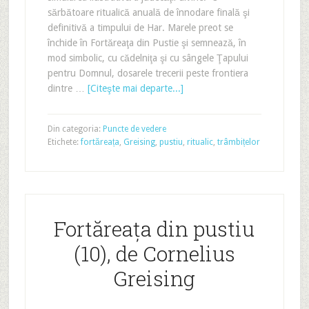
sărbătoare ritualică anuală de înnodare finală şi
definitivă a timpului de Har. Marele preot se
închide în Fortăreaţa din Pustie şi semnează, în
mod simbolic, cu cădelniţa şi cu sângele Ţapului
pentru Domnul, dosarele trecerii peste frontiera
dintre …
[Citeşte mai departe...]
Din categoria:
Puncte de vedere
Etichete:
fortăreața
,
Greising
,
pustiu
,
ritualic
,
trâmbițelor
Fortăreața din pustiu
(10), de Cornelius
Greising