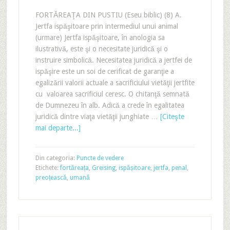
FORTĂREAŢA DIN PUSTIU (Eseu biblic) (8) A.
Jertfa ispăşitoare prin intermediul unui animal
(urmare) Jertfa ispăşitoare, în anologia sa
ilustrativă, este şi o necesitate juridică şi o
instruire simbolică. Necesitatea juridică a jertfei de
ispăşire este un soi de cerificat de garanţie a
egalizării valorii actuale a sacrificiului vietăţii jertfite
cu valoarea sacrificiul ceresc. O chitanţă semnată
de Dumnezeu în alb. Adică a crede în egalitatea
juridică dintre viaţa vietăţii junghiate …
[Citeşte
mai departe...]
Din categoria:
Puncte de vedere
Etichete:
fortăreața
,
Greising
,
ispășitoare
,
jertfa
,
penal
,
preoțească
,
umană