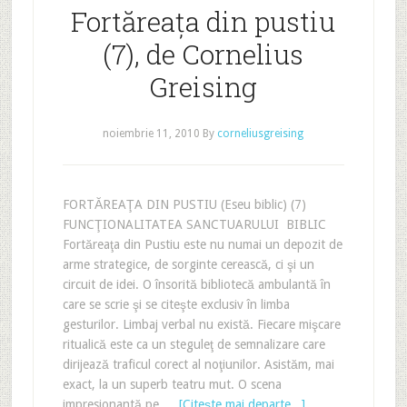
Fortăreața din pustiu
(7), de Cornelius
Greising
noiembrie 11, 2010
By
corneliusgreising
FORTĂREAŢA DIN PUSTIU (Eseu biblic) (7)
FUNCŢIONALITATEA SANCTUARULUI BIBLIC
Fortăreaţa din Pustiu este nu numai un depozit de
arme strategice, de sorginte cerească, ci şi un
circuit de idei. O însorită bibliotecă ambulantă în
care se scrie şi se citeşte exclusiv în limba
gesturilor. Limbaj verbal nu există. Fiecare mişcare
ritualică este ca un steguleţ de semnalizare care
dirijează traficul corect al noţiunilor. Asistăm, mai
exact, la un superb teatru mut. O scena
impresionantă pe …
[Citeşte mai departe...]