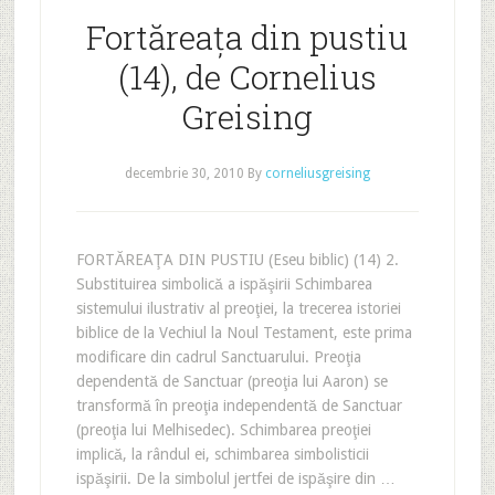
Fortăreața din pustiu
(14), de Cornelius
Greising
decembrie 30, 2010
By
corneliusgreising
FORTĂREAŢA DIN PUSTIU (Eseu biblic) (14) 2.
Substituirea simbolică a ispăşirii Schimbarea
sistemului ilustrativ al preoţiei, la trecerea istoriei
biblice de la Vechiul la Noul Testament, este prima
modificare din cadrul Sanctuarului. Preoţia
dependentă de Sanctuar (preoţia lui Aaron) se
transformă în preoţia independentă de Sanctuar
(preoţia lui Melhisedec). Schimbarea preoţiei
implică, la rândul ei, schimbarea simbolisticii
ispăşirii. De la simbolul jertfei de ispăşire din …