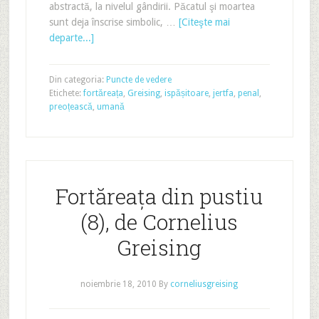
abstractă, la nivelul gândirii. Păcatul şi moartea
sunt deja înscrise simbolic, …
[Citeşte mai
departe...]
Din categoria:
Puncte de vedere
Etichete:
fortăreața
,
Greising
,
ispășitoare
,
jertfa
,
penal
,
preoțească
,
umană
Fortăreața din pustiu
(8), de Cornelius
Greising
noiembrie 18, 2010
By
corneliusgreising