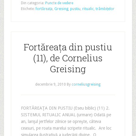
Din categoria:
Puncte de vedere
Etichete:
fortăreața
,
Greising
,
pustiu
,
ritualic
,
trâmbițelor
Fortăreața din pustiu
(11), de Cornelius
Greising
decembrie 9, 2010
By
corneliusgreising
FORTĂREAŢA DIN PUSTIU (Eseu biblic) (11) 2.
SISTEMUL RITUALIC ANUAL (urmare) Odată pe
an, lanţul jertfelor zilnice se opreşte, câteva
ceasuri, pe roata marelui scripete ritualic. Are loc
simularea ilustrativă a judecăţii divine. O