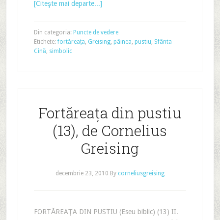
[Citeşte mai departe...]
Din categoria:
Puncte de vedere
Etichete:
fortăreața
,
Greising
,
pâinea
,
pustiu
,
Sfânta
Cină
,
simbolic
Fortăreața din pustiu
(13), de Cornelius
Greising
decembrie 23, 2010
By
corneliusgreising
FORTĂREAŢA DIN PUSTIU (Eseu biblic) (13) II.