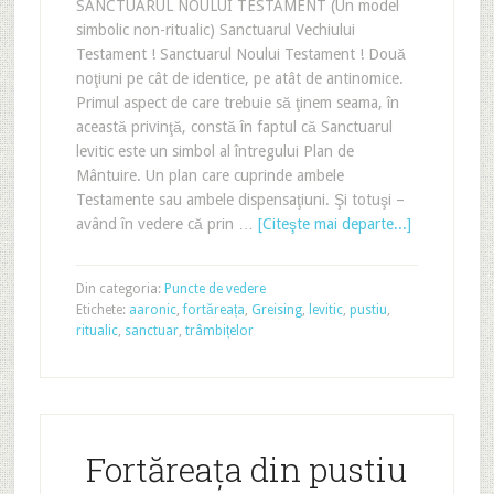
SANCTUARUL NOULUI TESTAMENT (Un model
simbolic non-ritualic) Sanctuarul Vechiului
Testament ! Sanctuarul Noului Testament ! Două
noţiuni pe cât de identice, pe atât de antinomice.
Primul aspect de care trebuie să ţinem seama, în
această privinţă, constă în faptul că Sanctuarul
levitic este un simbol al întregului Plan de
Mântuire. Un plan care cuprinde ambele
Testamente sau ambele dispensaţiuni. Şi totuşi –
având în vedere că prin …
[Citeşte mai departe...]
Din categoria:
Puncte de vedere
Etichete:
aaronic
,
fortăreața
,
Greising
,
levitic
,
pustiu
,
ritualic
,
sanctuar
,
trâmbițelor
Fortăreața din pustiu