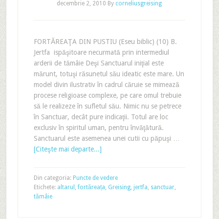
decembrie 2, 2010
By
corneliusgreising
FORTĂREAŢA DIN PUSTIU (Eseu biblic) (10) B.
Jertfa ispăşitoare necurmată prin intermediul
arderii de tămâie Deşi Sanctuarul iniţial este
mărunt, totuşi răsunetul său ideatic este mare. Un
model divin ilustrativ în cadrul căruie se mimează
procese religioase complexe, pe care omul trebuie
să le realizeze în sufletul său. Nimic nu se petrece
în Sanctuar, decât pure indicaţii. Totul are loc
exclusiv în spiritul uman, pentru învăţătură.
Sanctuarul este asemenea unei cutii cu păpuşi …
[Citeşte mai departe...]
Din categoria:
Puncte de vedere
Etichete:
altarul
,
fortăreața
,
Greising
,
jertfa
,
sanctuar
,
tămâie