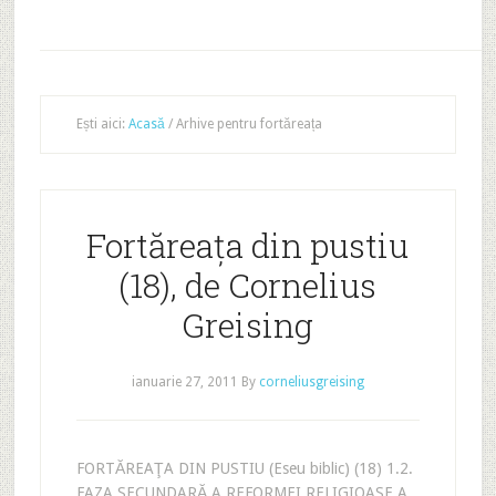
Ești aici:
Acasă
/
Arhive pentru fortăreața
Fortăreața din pustiu
(18), de Cornelius
Greising
ianuarie 27, 2011
By
corneliusgreising
FORTĂREAŢA DIN PUSTIU (Eseu biblic) (18) 1.2.
FAZA SECUNDARĂ A REFORMEI RELIGIOASE A