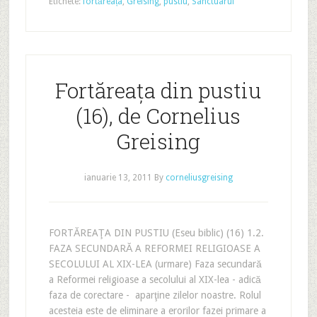
Etichete:
fortăreața
,
Greising
,
pustiu
,
Sanctuarul
Fortăreața din pustiu
(16), de Cornelius
Greising
ianuarie 13, 2011
By
corneliusgreising
FORTĂREAŢA DIN PUSTIU (Eseu biblic) (16) 1.2.
FAZA SECUNDARĂ A REFORMEI RELIGIOASE A
SECOLULUI AL XIX-LEA (urmare) Faza secundară
a Reformei religioase a secolului al XIX-lea - adică
faza de corectare - aparţine zilelor noastre. Rolul
acesteia este de eliminare a erorilor fazei primare a