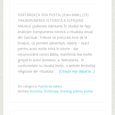
FORTĂREAŢA DIN PUSTIU (Eseu biblic) (15)
TRANSPUNEREA ISTORICĂ A ISPĂŞIRII
ANUALE (Judecata mântuirii) În studiul de faţă
analizăm transpunerea istorică a ritualului anual
din Sanctuar. Trebuie să precizăm încă de la
început, că pionierii adventişti, mileriţi – exact
pentru acest motiv intră în istorie - dar
necunoscând corect Biblia, manifestă mai multe
greşeli în acest domeniu: a. Netratarea, în
conformitate cu ritualul levitic, a ambele festivităţi
religioase ale ritualului …
[Citeşte mai departe...]
Din categoria:
Puncte de vedere
Etichete:
Doctrina
,
fortăreața
,
Greising
,
pâinea
,
pustiu