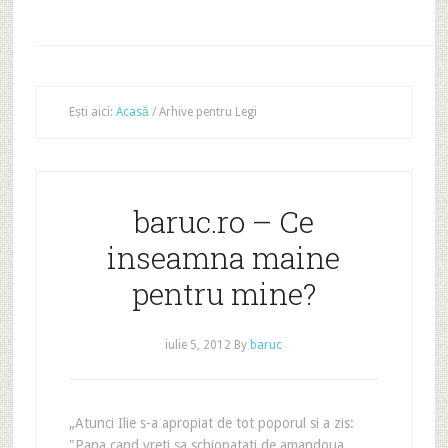
Ești aici:
Acasă
/
Arhive pentru Legi
baruc.ro – Ce
inseamna maine
pentru mine?
iulie 5, 2012
By
baruc
„Atunci Ilie s-a apropiat de tot poporul si a zis:
"Pana cand vreti sa schiopatati de amandoua