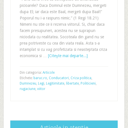
picioarele? Daca Domnul este Dumnezeu, mergeti
dupa El; iar daca este Baal, mergeti dupa Baal!"
Poporul nu i-a raspuns nimic.” (1 Regi 18.21)
Nimeni nu stie ce ii rezerva viitorul. Si, chiar daca
facem presupuneri, acestea nu se suprapun
niciodata cu realitatea. Socoteala din gand nu se
prea potriveste cu cea din viata reala. Asta s-a
intamplat si cu vag profetizata si neasteptata criza
economica si …
[Citeşte mai departe...]
Din categoria:
Articole
Etichete:
baruc.ro
,
Conducatori
,
Criza politica
,
Dumnezeu
,
Legi
,
Legitimitate
,
libertate
,
Politicieni
,
rugaciune
,
viitor
Articole in atentie