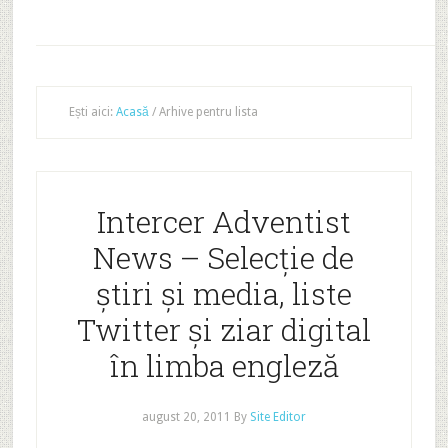
Ești aici:
Acasă
/
Arhive pentru lista
Intercer Adventist
News – Selecție de
știri și media, liste
Twitter și ziar digital
în limba engleză
august 20, 2011
By
Site Editor