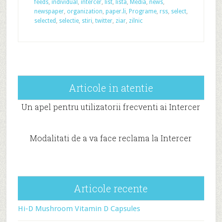
feeds
,
individual
,
intercer
,
list
,
lista
,
Media
,
news
,
newspaper
,
organization
,
paper.li
,
Programe
,
rss
,
select
,
selected
,
selectie
,
stiri
,
twitter
,
ziar
,
zilnic
Articole in atentie
Un apel pentru utilizatorii frecventi ai Intercer
Modalitati de a va face reclama la Intercer
Articole recente
Hi-D Mushroom Vitamin D Capsules