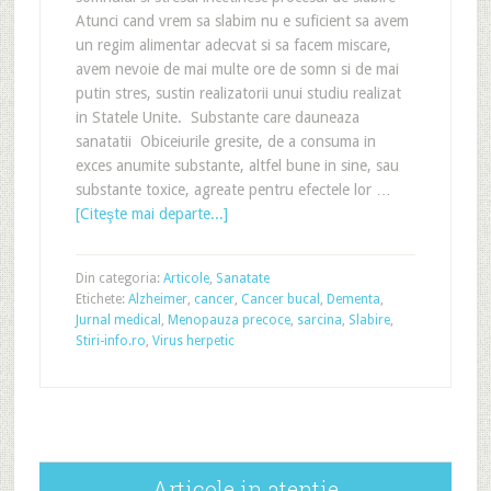
Atunci cand vrem sa slabim nu e suficient sa avem
un regim alimentar adecvat si sa facem miscare,
avem nevoie de mai multe ore de somn si de mai
putin stres, sustin realizatorii unui studiu realizat
in Statele Unite. Substante care dauneaza
sanatatii Obiceiurile gresite, de a consuma in
exces anumite substante, altfel bune in sine, sau
substante toxice, agreate pentru efectele lor …
[Citeşte mai departe...]
Din categoria:
Articole
,
Sanatate
Etichete:
Alzheimer
,
cancer
,
Cancer bucal
,
Dementa
,
Jurnal medical
,
Menopauza precoce
,
sarcina
,
Slabire
,
Stiri-info.ro
,
Virus herpetic
Articole in atentie