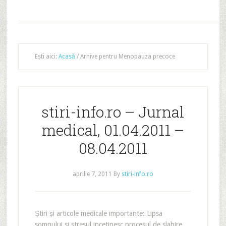
Ești aici:
Acasă
/
Arhive pentru Menopauza precoce
stiri-info.ro – Jurnal
medical, 01.04.2011 –
08.04.2011
aprilie 7, 2011
By
stiri-info.ro
Știri și articole medicale importante: Lipsa
somnului si stresul incetinesc procesul de slabire