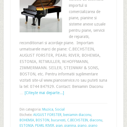
importul si
comercializarea de
piane, pianine si
sisteme anexe uzuale
pentru piane, servicii
de reparatii,
reconditionari si acordaje piane. Importam
urmatoarele marci de piane: C.BECHSTEIN,
AUGUST FORSTER, PEARL RIVER, BOHEMIA,
ESTONIA, RITMULLER, W.HOFFMANN,
ZIMMERMANN. SEILER, STEINWAY & SONS,
BOSTON, etc. Pentru informatii suplimentare
vizitati site-ul www.pianoservice.ro sau puteti suna
la tel: 0744 847929. Contact: Beniamin Diaconu
…
[Citeşte mai departe...]
Din categoria:
Muzica
,
Social
Etichete:
AUGUST FORSTER
,
beniamin diaconu
,
BOHEMIA
,
BOSTON
,
bucuresti
,
C.BECHSTEIN
,
diaconu
,
ESTONIA
,
PEARL RIVER
,
pian
,
pianina
,
piano
,
piano