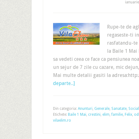
ianuarie
Rupe-te de agl
regaseste-ti i
rasfatandu-te 
la Baile 1 Mai 
sa vedeti ceea ce face ca pensiunea noa
un sejur de 7 zile cu cazare, mic deju
Mai multe detalii gasiti la adresa:ht
departe...]
Din categoria:
Anunturi
,
Generale
,
Sanatate
,
Social
Etichete:
Baile 1 Mai
,
crestini
,
elim
,
familie
,
Felix
,
od
vilaelim.ro