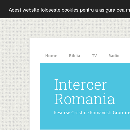
Folosesti Inter
Acest website folosește cookies pentru a asigura cea m
The
HelloBar
- a
little
bar
that
Home
Biblia
TV
Radio
gets
noticed!
Intercer
Romania
Resurse Crestine Romanesti Gratuit