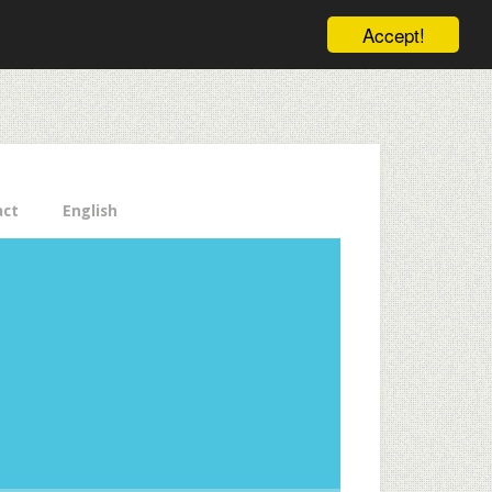
ele pe email aici!
Accept!
Close
act
English