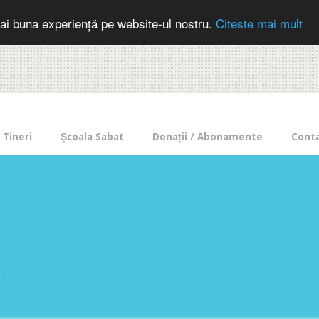
cer in mod frecvent?
Doneaza pentru Intercer aici!
Inscrie-te la buletin
ai buna experiență pe website-ul nostru.
Citeste mai mult
Tineri
Școala Sabat
Donații / Abonamente
Cont
e