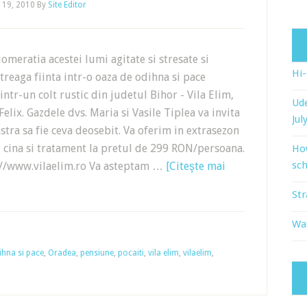
 19, 2010
By
Site Editor
omeratia acestei lumi agitate si stresate si
Hi
ntreaga fiinta intr-o oaza de odihna si pace
intr-un colt rustic din judetul Bihor - Vila Elim,
Ude
Felix. Gazdele dvs. Maria si Vasile Tiplea va invita
Jul
stra sa fie ceva deosebit. Va oferim in extrasezon
n, cina si tratament la pretul de 299 RON/persoana.
Ho
sch
tp://www.vilaelim.ro Va asteptam …
[Citeşte mai
Str
Wat
ihna si pace
,
Oradea
,
pensiune
,
pocaiti
,
vila elim
,
vilaelim
,