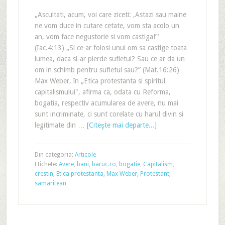
„Ascultati, acum, voi care ziceti: ‚Astazi sau maine
ne vom duce in cutare cetate, vom sta acolo un
an, vom face negustorie si vom castiga!’"
(Iac.4:13) „Si ce ar folosi unui om sa castige toata
lumea, daca si-ar pierde sufletul? Sau ce ar da un
om in schimb pentru sufletul sau?” (Mat.16:26)
Max Weber, în „Etica protestanta si spiritul
capitalismului", afirma ca, odata cu Reforma,
bogatia, respectiv acumularea de avere, nu mai
sunt incriminate, ci sunt corelate cu harul divin si
legitimate din …
[Citeşte mai departe...]
Din categoria:
Articole
Etichete:
Avere
,
bani
,
baruc.ro
,
bogatie
,
Capitalism
,
crestin
,
Etica protestanta
,
Max Weber
,
Protestant
,
samaritean