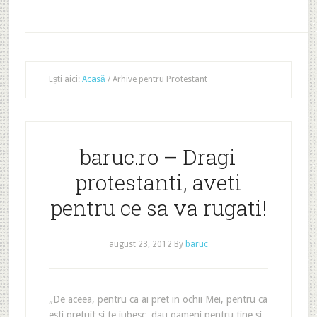
Ești aici:
Acasă
/
Arhive pentru Protestant
baruc.ro – Dragi
protestanti, aveti
pentru ce sa va rugati!
august 23, 2012
By
baruc
„De aceea, pentru ca ai pret in ochii Mei, pentru ca
esti pretuit si te iubesc, dau oameni pentru tine si