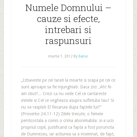
Numele Domnului –
cauze si efecte,
intrebari si
raspunsuri
martie 1, 2012
By
baruc
„Izbaveste pe cei tarati la moarte si scapa pe cei ce
sunt aproape sa fie injunghiati. Daca zici: ‚Ah! N-
am stiut!’... Crezi ca nu vede Cel ce cantareste
inimile si Cel ce vegheaza asupra sufletului tau? Si
nu va rasplati El fiecaruia dupa faptele lui?”
(Proverbe 24.11-12) Zilele trecute, o femeie
penticostala a comis o crima abonimabila: si-a ucis
propriul copil, justificand ca fapta a fost poruncita
de Dumnezeu, iar actiunea sa a insemnat, de fapt,