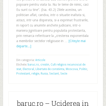
popoare pentru viata ta. Nu te teme de nimic, caci
Eu sunt cu tine”. (Isa. 43.2) Zilele acestea, un
politician aflat, candva, intr-o situatie inaltata si,
astazi, intr-una disperata, si-a exprimat frustrarile,
in raport cu anumite anchete judiciare, intr-o
maniera jignitoare pentru populatia protestanta,
prin remarca referitoare la „cresterea exponentiala
a membrilor sectelor religioase in …
[Citeşte mai
departe...]
Din categoria:
Articole
Etichete:
baruc.ro
,
crestin
,
Cult religios recunoscut de
stat
,
Electoral
,
Libertate de constiinta
,
Moscova
,
Politic
,
Protestant
,
religie
,
Rusia
,
Sectant
,
Secte
baruc.ro – Uciderea in