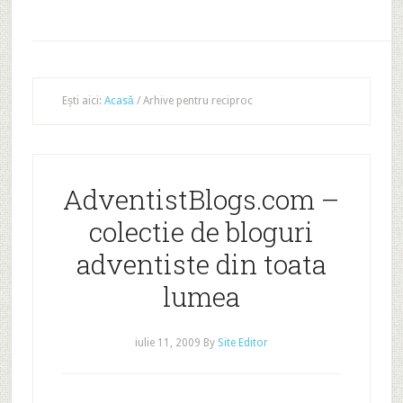
Ești aici:
Acasă
/
Arhive pentru reciproc
AdventistBlogs.com –
colectie de bloguri
adventiste din toata
lumea
iulie 11, 2009
By
Site Editor