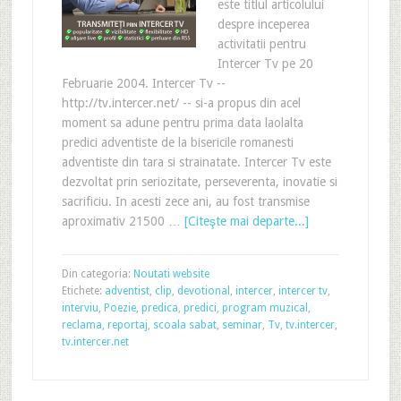
este titlul articolului
despre inceperea
activitatii pentru
Intercer Tv pe 20
Februarie 2004. Intercer Tv --
http://tv.intercer.net/ -- si-a propus din acel
moment sa adune pentru prima data laolalta
predici adventiste de la bisericile romanesti
adventiste din tara si strainatate. Intercer Tv este
dezvoltat prin seriozitate, perseverenta, inovatie si
sacrificiu. In acesti zece ani, au fost transmise
aproximativ 21500 …
[Citeşte mai departe...]
Din categoria:
Noutati website
Etichete:
adventist
,
clip
,
devotional
,
intercer
,
intercer tv
,
interviu
,
Poezie
,
predica
,
predici
,
program muzical
,
reclama
,
reportaj
,
scoala sabat
,
seminar
,
Tv
,
tv.intercer
,
tv.intercer.net