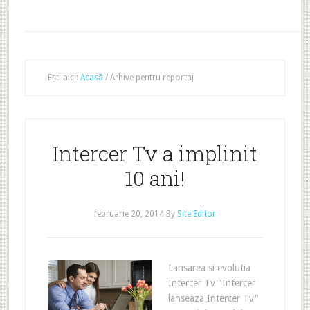
Ești aici:
Acasă
/
Arhive pentru reportaj
Intercer Tv a implinit
10 ani!
februarie 20, 2014
By
Site Editor
Lansarea si evolutia
Intercer Tv "Intercer
lanseaza Intercer Tv"