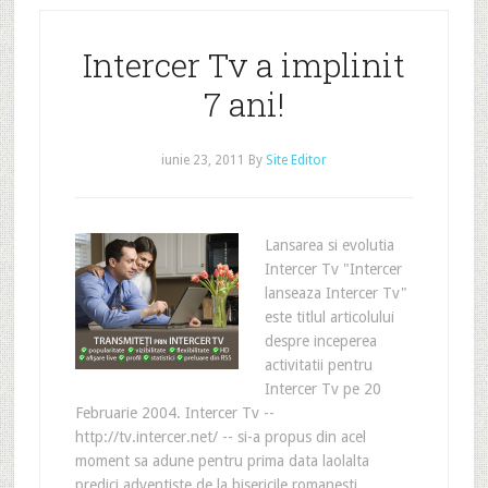
Intercer Tv a implinit
7 ani!
iunie 23, 2011
By
Site Editor
Lansarea si evolutia
Intercer Tv "Intercer
lanseaza Intercer Tv"
este titlul articolului
despre inceperea
activitatii pentru
Intercer Tv pe 20
Februarie 2004. Intercer Tv --
http://tv.intercer.net/ -- si-a propus din acel
moment sa adune pentru prima data laolalta
predici adventiste de la bisericile romanesti