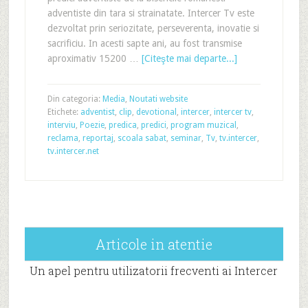
adventiste din tara si strainatate. Intercer Tv este
dezvoltat prin seriozitate, perseverenta, inovatie si
sacrificiu. In acesti sapte ani, au fost transmise
aproximativ 15200 …
[Citeşte mai departe...]
Din categoria:
Media
,
Noutati website
Etichete:
adventist
,
clip
,
devotional
,
intercer
,
intercer tv
,
interviu
,
Poezie
,
predica
,
predici
,
program muzical
,
reclama
,
reportaj
,
scoala sabat
,
seminar
,
Tv
,
tv.intercer
,
tv.intercer.net
Articole in atentie
Un apel pentru utilizatorii frecventi ai Intercer