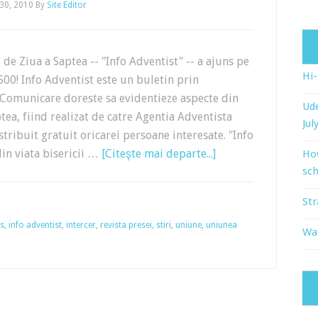
30, 2010
By
Site Editor
e de Ziua a Saptea -- "Info Adventist" -- a ajuns pe
Hi
00! Info Adventist este un buletin prin
Comunicare doreste sa evidentieze aspecte din
Ude
ptea, fiind realizat de catre Agentia Adventista
Jul
ribuit gratuit oricarei persoane interesate. "Info
in viata bisericii …
[Citeşte mai departe...]
Ho
sch
Str
s
,
info adventist
,
intercer
,
revista presei
,
stiri
,
uniune
,
uniunea
Wat