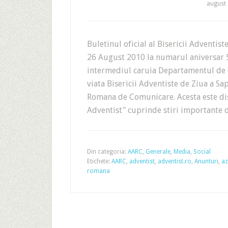
august 
Buletinul oficial al Bisericii Adventist
26 August 2010 la numarul aniversar 5
intermediul caruia Departamentul de 
viata Bisericii Adventiste de Ziua a Sa
Romana de Comunicare. Acesta este dist
Adventist" cuprinde stiri importante d
Din categoria:
AARC
,
Generale
,
Media
,
Social
Etichete:
AARC
,
adventist
,
adventist.ro
,
Anunturi
,
az
romana