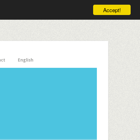
ele pe email aici!
Accept!
Close
act
English