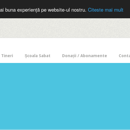
cer in mod frecvent?
Doneaza pentru Intercer aici!
Inscrie-te la buletin
ai buna experiență pe website-ul nostru.
Citeste mai mult
Tineri
Școala Sabat
Donații / Abonamente
Cont
e