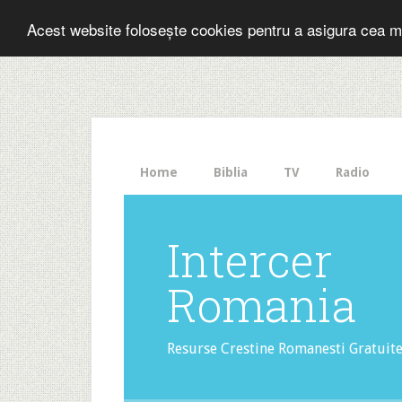
Folosesti Inter
Acest website folosește cookies pentru a asigura cea m
The
HelloBar
- a
little
bar
that
Home
Biblia
TV
Radio
gets
noticed!
Intercer
Romania
Resurse Crestine Romanesti Gratuit