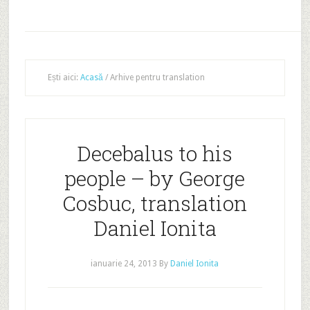
Ești aici:
Acasă
/
Arhive pentru translation
Decebalus to his
people – by George
Cosbuc, translation
Daniel Ionita
ianuarie 24, 2013
By
Daniel Ionita