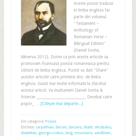
Aceste poezii traduse
in limba engleza fac
parte din volumul
"Testament –
Anthology of
Romanian Verse –
Bilingual Edition"
(Daniel Ionita,
Minerva 2012). Dorim ca prin aceste articole sa
promovam frumoasa poezia romaneasca pentru
cititorii de limba engleza. Puteti sa dati "Share"
acestor articole catre prietenii dvs. de limba
engleza. Gasiti mai multe informatii la sfarsitul
acestui articol. Va multumim! Daniel Ionita &
Intercer ___________________________ Decebal catre
popor_ …
[Citeşte mai departe...]
Din categoria:
Poezie
Etichete:
carpathian
,
dacian
,
dacians
,
death
,
decebalus
,
diedwhen
,
george-cosbuc
,
king
,
mountains
,
sendthem
,