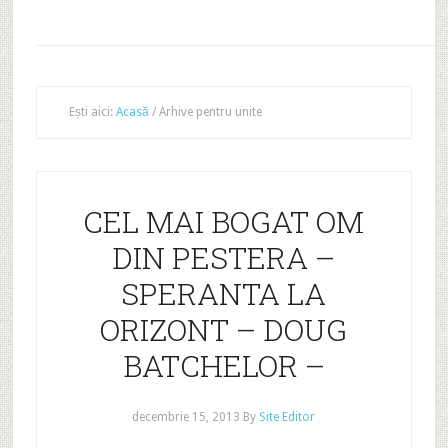
Ești aici:
Acasă
/
Arhive pentru unite
CEL MAI BOGAT OM
DIN PESTERA –
SPERANTA LA
ORIZONT – DOUG
BATCHELOR –
decembrie 15, 2013
By
Site Editor