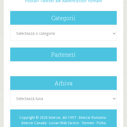
Postari Twitter ale Adventistilor romani
Categorii
Categorii
Parteneri
Arhiva
Arhiva
Copyright © 2026 Intercer, din 1997 ·
Intercer Romania
·
Intercer Canada
·
Lucian Web Service
·
Termeni
·
Polita