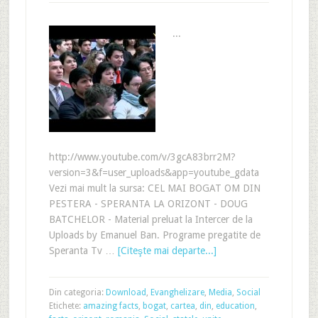
...
http://www.youtube.com/v/3gcA83brr2M?
version=3&f=user_uploads&app=youtube_gdata
Vezi mai mult la sursa: CEL MAI BOGAT OM DIN
PESTERA - SPERANTA LA ORIZONT - DOUG
BATCHELOR - Material preluat la Intercer de la
Uploads by Emanuel Ban. Programe pregatite de
Speranta Tv …
[Citeşte mai departe...]
Din categoria:
Download
,
Evanghelizare
,
Media
,
Social
Etichete:
amazing facts
,
bogat
,
cartea
,
din
,
education
,