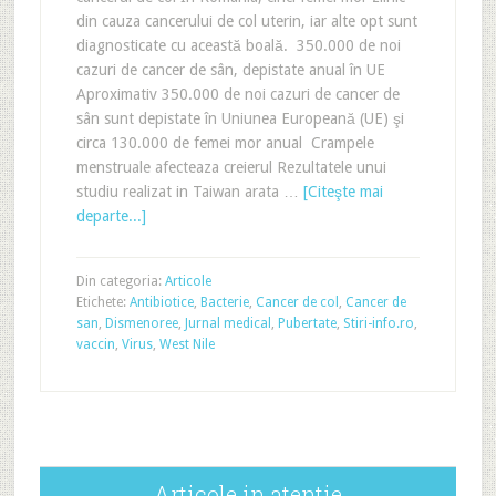
din cauza cancerului de col uterin, iar alte opt sunt
diagnosticate cu această boală. 350.000 de noi
cazuri de cancer de sân, depistate anual în UE
Aproximativ 350.000 de noi cazuri de cancer de
sân sunt depistate în Uniunea Europeană (UE) şi
circa 130.000 de femei mor anual Crampele
menstruale afecteaza creierul Rezultatele unui
studiu realizat in Taiwan arata …
[Citeşte mai
departe...]
Din categoria:
Articole
Etichete:
Antibiotice
,
Bacterie
,
Cancer de col
,
Cancer de
san
,
Dismenoree
,
Jurnal medical
,
Pubertate
,
Stiri-info.ro
,
vaccin
,
Virus
,
West Nile
Articole in atentie