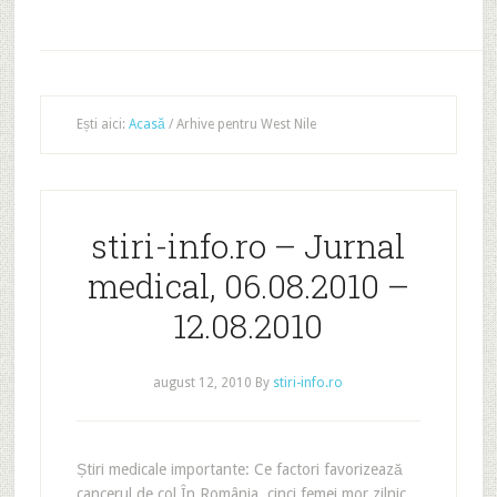
Ești aici:
Acasă
/
Arhive pentru West Nile
stiri-info.ro – Jurnal
medical, 06.08.2010 –
12.08.2010
august 12, 2010
By
stiri-info.ro
Știri medicale importante: Ce factori favorizează
cancerul de col În România, cinci femei mor zilnic