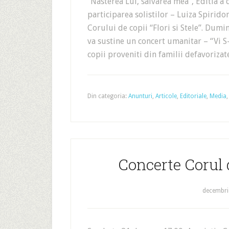
“Nasterea Lui, salvarea mea”, Editia a
participarea solistilor – Luiza Spiridon
Corului de copii “Flori si Stele”. Dumin
va sustine un concert umanitar – “Vi 
copii proveniti din familii defavoriza
Din categoria:
Anunturi
,
Articole
,
Editoriale
,
Media
Concerte Corul d
decembri