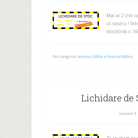
Mai ai 2 zile c
ul nostru ! In
stocblink-c-1
Din categoria:
Anunturi
,
Biblia si Resurse Biblice
Lichidare de 
ianuarie 9