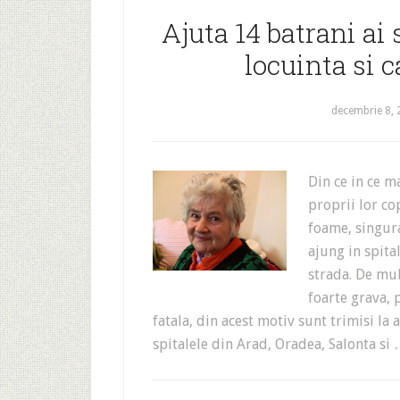
Ajuta 14 batrani ai 
locuinta si c
decembrie 8,
Din ce in ce m
proprii lor co
foame, singura
ajung in spita
strada. De mult
foarte grava, 
fatala, din acest motiv sunt trimisi la
spitalele din Arad, Oradea, Salonta si