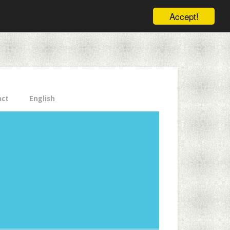
ele pe email aici!
Accept!
Close
act
English