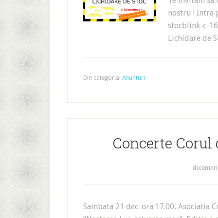
Te invitam sa 
nostru ! Intra
stocblink-c-16
Lichidare de S
Din categoria:
Anunturi
Concerte Corul d
decembri
Sambata 21 dec. ora 17.00, Asociatia Co