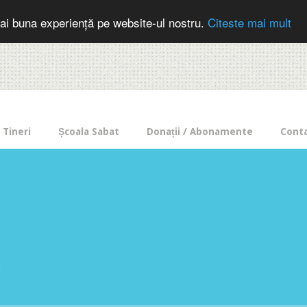
cer in mod frecvent?
Doneaza pentru Intercer aici!
Inscrie-te la buletin
ai buna experiență pe website-ul nostru.
Citeste mai mult
Tineri
Școala Sabat
Donații / Abonamente
Cont
e