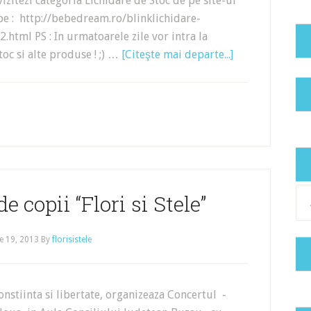
vizitezi categoria Lichidare de Stoc de pe site-ul
 pe : http://bebedream.ro/blinklichidare-
2.html PS : In urmatoarele zile vor intra la
toc si alte produse ! ;) …
[Citeşte mai departe...]
Cat
e copii “Flori si Stele”
e 19, 2013
By
florisistele
nstiinta si libertate, organizeaza Concertul -