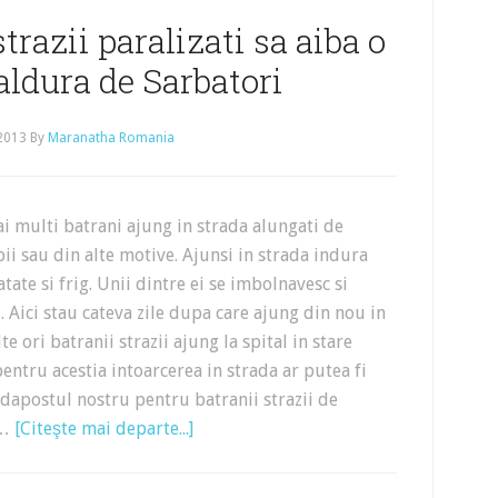
strazii paralizati sa aiba o
aldura de Sarbatori
 2013
By
Maranatha Romania
ai multi batrani ajung in strada alungati de
pii sau din alte motive. Ajunsi in strada indura
tate si frig. Unii dintre ei se imbolnavesc si
l. Aici stau cateva zile dupa care ajung din nou in
e ori batranii strazii ajung la spital in stare
pentru acestia intoarcerea in strada ar putea fi
 adapostul nostru pentru batranii strazii de
 …
[Citeşte mai departe...]