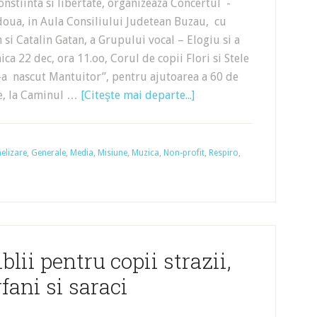
nstiinta si libertate, organizeaza Concertul -
 doua, in Aula Consiliului Judetean Buzau, cu
 si Catalin Gatan, a Grupului vocal – Elogiu si a
ica 22 dec, ora 11.oo, Corul de copii Flori si Stele
S-a nascut Mantuitor”, pentru ajutoarea a 60 de
te, la Caminul …
[Citeşte mai departe...]
elizare
,
Generale
,
Media
,
Misiune
,
Muzica
,
Non-profit
,
Respiro
,
lii pentru copii strazii,
rfani si saraci