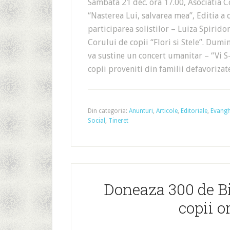
Sambata 21 dec. ora 17.00, Asociatia Co
“Nasterea Lui, salvarea mea”, Editia a
participarea solistilor – Luiza Spiridon
Corului de copii “Flori si Stele”. Dumin
va sustine un concert umanitar – “Vi 
copii proveniti din familii defavoriza
Din categoria:
Anunturi
,
Articole
,
Editoriale
,
Evangh
Social
,
Tineret
Doneaza 300 de Bib
copii o