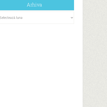
Arhiva
iva