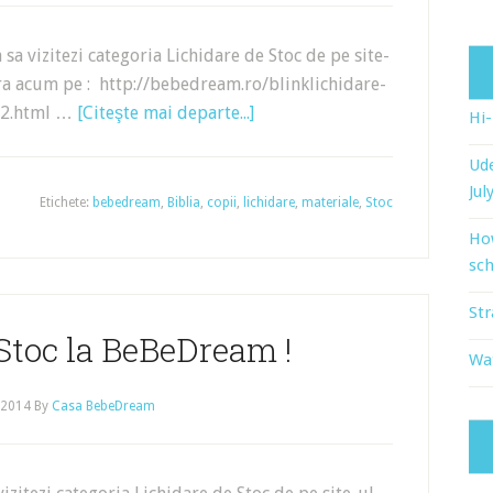
a sa vizitezi categoria Lichidare de Stoc de pe site-
tra acum pe : http://bebedream.ro/blinklichidare-
62.html …
[Citeşte mai departe...]
Hi
Ude
Jul
Etichete:
bebedream
,
Biblia
,
copii
,
lichidare
,
materiale
,
Stoc
Ho
sch
Str
Stoc la BeBeDream !
Wat
, 2014
By
Casa BebeDream