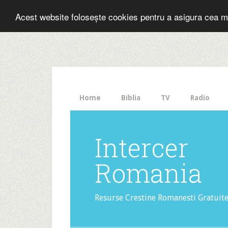
Folosesti Inter
Acest website folosește cookies pentru a asigura cea m
The
HelloBar
- a
little
bar
that
Home
Biblia
TV
Radio
gets
noticed!
Intercer
Romania
Resurse Crestine Romanesti Gratuit