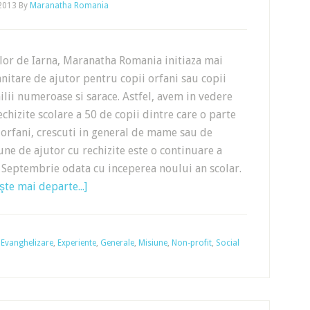
 2013
By
Maranatha Romania
lor de Iarna, Maranatha Romania initiaza mai
itare de ajutor pentru copii orfani sau copii
ilii numeroase si sarace. Astfel, avem in vedere
echizite scolare a 50 de copii dintre care o parte
i orfani, crescuti in general de mame sau de
une de ajutor cu rechizite este o continuare a
 Septembrie odata cu inceperea noului an scolar.
şte mai departe...]
,
Evanghelizare
,
Experiente
,
Generale
,
Misiune
,
Non-profit
,
Social