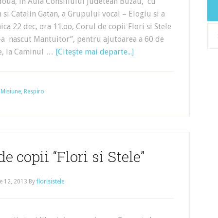
 doua, in Aula Consiliului Judetean Buzau, cu
 si Catalin Gatan, a Grupului vocal – Elogiu si a
ica 22 dec, ora 11.oo, Corul de copii Flori si Stele
Arh
S-a nascut Mantuitor”, pentru ajutoarea a 60 de
te, la Caminul …
[Citeşte mai departe...]
,
Misiune
,
Respiro
e copii “Flori si Stele”
e 12, 2013
By
florisistele