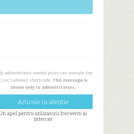
ly admnistrator owned posts can execute the
[includeme]
shortcode.
This message is
shown only to administrators
.
Articole in atentie
Un apel pentru utilizatorii frecventi ai
Intercer