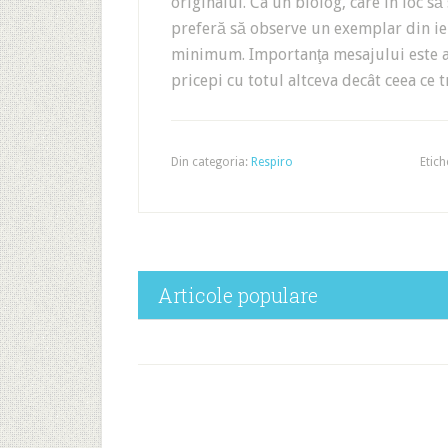
originalul. Ca un biolog, care în loc să
preferă să observe un exemplar din ier
minimum. Importanţa mesajului este 
pricepi cu totul altceva decât ceea ce 
Din categoria:
Respiro
Etich
Articole populare