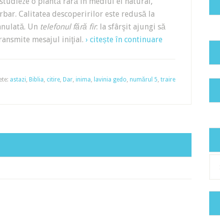
 studieze o plantă rară în mediul ei natural,
bar. Calitatea descoperirilor este redusă la
anulată. Un
telefonul fără fir
: la sfârşit ajungi să
transmite mesajul iniţial.
› citește în continuare
ete:
astazi
,
Biblia
,
citire
,
Dar
,
inima
,
lavinia gedo
,
numărul 5
,
traire
Cat