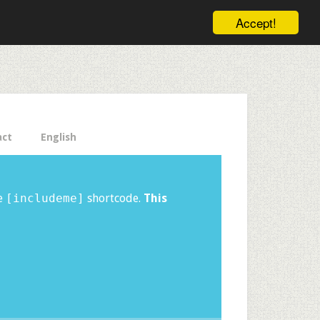
ele pe email aici!
Accept!
Close
act
English
he
[includeme]
shortcode.
This