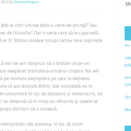
, 2010
By
Revista Respiro
Mo
ând ai citit ultima dată o carte de ştiinţă? Sau
au de filosofie? Dar o carte care să le cuprindă
 ar fi, Biblia rămâne totuşi cartea care cuprinde
Hi
Ude
că noi ne-am obişnuit să o tratăm ca pe un
Jul
eze neapărat biblioteca oricărui creştin. Ne-am
Ho
nă pe multele exemplare pe care le deţinem.
sch
ela că are destule Biblii, dar niciodată nu le
de consultare în caz de dezastru şi nenorocire, nu
Str
t se observă că în timp ce rafturile şi casele se
uţin doritori să o citească.
Wat
interpretări ale acesteia, în loc să citim