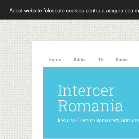
Folosesti Inter
Acest website folosește cookies pentru a asigura cea m
The
HelloBar
- a
little
bar
that
Home
Biblia
TV
Radio
gets
noticed!
Intercer
Romania
Resurse Crestine Romanesti Gratuit