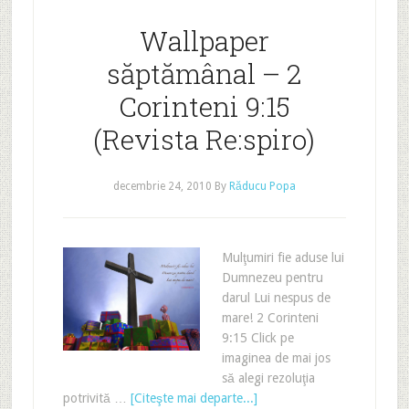
Wallpaper
săptămânal – 2
Corinteni 9:15
(Revista Re:spiro)
decembrie 24, 2010
By
Răducu Popa
Mulţumiri fie aduse lui
Dumnezeu pentru
darul Lui nespus de
mare! 2 Corinteni
9:15 Click pe
imaginea de mai jos
să alegi rezoluţia
potrivită …
[Citeşte mai departe...]