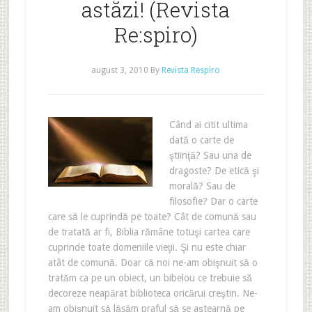
astăzi! (Revista
Re:spiro)
august 3, 2010
By
Revista Respiro
Când ai citit ultima
dată o carte de
ştiinţă? Sau una de
dragoste? De etică şi
morală? Sau de
filosofie? Dar o carte
care să le cuprindă pe toate? Cât de comună sau
de tratată ar fi, Biblia rămâne totuşi cartea care
cuprinde toate domeniile vieţii. Şi nu este chiar
atât de comună. Doar că noi ne-am obişnuit să o
tratăm ca pe un obiect, un bibelou ce trebuie să
decoreze neapărat biblioteca oricărui creştin. Ne-
am obişnuit să lăsăm praful să se aştearnă pe