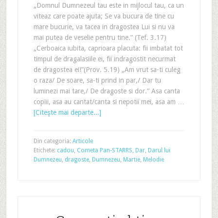
„Domnul Dumnezeul tau este in mijlocul tau, ca un
viteaz care poate ajuta; Se va bucura de tine cu
mare bucurie, va tacea in dragostea Lui si nu va
mai putea de veselie pentru tine.” (Tef. 3.17)
„Cerboaica iubita, caprioara placuta: fii imbatat tot
timpul de dragalasiile ei, fii indragostit necurmat
de dragostea ei!”(Prov. 5.19) „Am vrut sa-ti culeg
o raza/ De soare, sa-ti prind in par,/ Dar tu
luminezi mai tare,/ De dragoste si dor.” Asa canta
copiii, asa au cantat/canta si nepotii mei, asa am …
[Citeşte mai departe...]
Din categoria:
Articole
Etichete:
cadou
,
Cometa Pan-STARRS
,
Dar
,
Darul lui
Dumnezeu
,
dragoste
,
Dumnezeu
,
Martie
,
Melodie