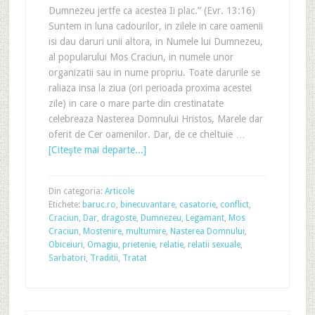
Dumnezeu jertfe ca acestea Ii plac.” (Evr. 13:16)
Suntem in luna cadourilor, in zilele in care oamenii
isi dau daruri unii altora, in Numele lui Dumnezeu,
al popularului Mos Craciun, in numele unor
organizatii sau in nume propriu. Toate darurile se
raliaza insa la ziua (ori perioada proxima acestei
zile) in care o mare parte din crestinatate
celebreaza Nasterea Domnului Hristos, Marele dar
oferit de Cer oamenilor. Dar, de ce cheltuie …
[Citeşte mai departe...]
Din categoria:
Articole
Etichete:
baruc.ro
,
binecuvantare
,
casatorie
,
conflict
,
Craciun
,
Dar
,
dragoste
,
Dumnezeu
,
Legamant
,
Mos
Craciun
,
Mostenire
,
multumire
,
Nasterea Domnului
,
Obiceiuri
,
Omagiu
,
prietenie
,
relatie
,
relatii sexuale
,
Sarbatori
,
Traditii
,
Tratat