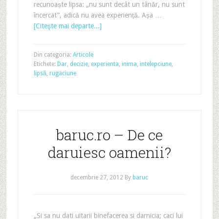
recunoaște lipsa: „nu sunt decât un tânăr, nu sunt
încercat”, adică nu avea experiență. Așa …
[Citeşte mai departe...]
Din categoria:
Articole
Etichete:
Dar
,
decizie
,
experienta
,
inima
,
intelepciune
,
lipsă
,
rugaciune
baruc.ro – De ce
daruiesc oamenii?
decembrie 27, 2012
By
baruc
„Si sa nu dati uitarii binefacerea si darnicia; caci lui