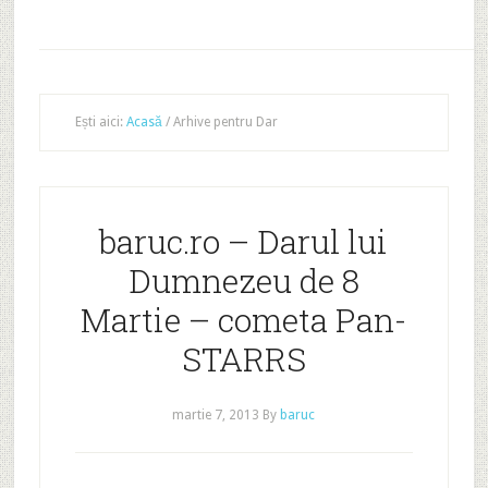
Ești aici:
Acasă
/
Arhive pentru Dar
baruc.ro – Darul lui
Dumnezeu de 8
Martie – cometa Pan-
STARRS
martie 7, 2013
By
baruc