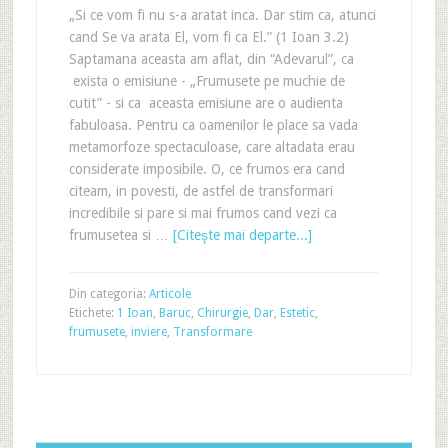
„Si ce vom fi nu s-a aratat inca. Dar stim ca, atunci
cand Se va arata El, vom fi ca El.” (1 Ioan 3.2)
Saptamana aceasta am aflat, din “Adevarul”, ca
exista o emisiune - „Frumusete pe muchie de
cutit” - si ca aceasta emisiune are o audienta
fabuloasa. Pentru ca oamenilor le place sa vada
metamorfoze spectaculoase, care altadata erau
considerate imposibile. O, ce frumos era cand
citeam, in povesti, de astfel de transformari
incredibile si pare si mai frumos cand vezi ca
frumusetea si …
[Citeşte mai departe...]
Din categoria:
Articole
Etichete:
1 Ioan
,
Baruc
,
Chirurgie
,
Dar
,
Estetic
,
frumusete
,
inviere
,
Transformare