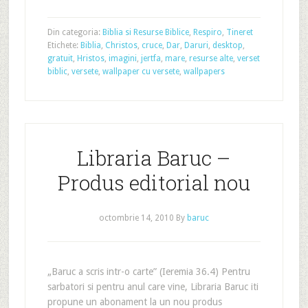
Din categoria:
Biblia si Resurse Biblice
,
Respiro
,
Tineret
Etichete:
Biblia
,
Christos
,
cruce
,
Dar
,
Daruri
,
desktop
,
gratuit
,
Hristos
,
imagini
,
jertfa
,
mare
,
resurse alte
,
verset
biblic
,
versete
,
wallpaper cu versete
,
wallpapers
Libraria Baruc –
Produs editorial nou
octombrie 14, 2010
By
baruc
„Baruc a scris intr-o carte” (Ieremia 36.4) Pentru
sarbatori si pentru anul care vine, Libraria Baruc iti
propune un abonament la un nou produs