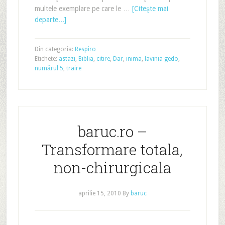
multele exemplare pe care le …
[Citeşte mai
departe...]
Din categoria:
Respiro
Etichete:
astazi
,
Biblia
,
citire
,
Dar
,
inima
,
lavinia gedo
,
numărul 5
,
traire
baruc.ro –
Transformare totala,
non-chirurgicala
aprilie 15, 2010
By
baruc