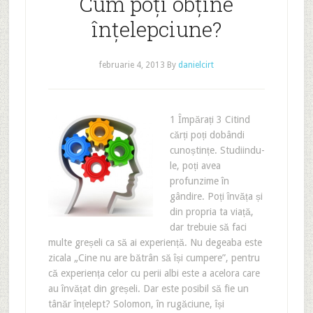
Cum poți obține
înțelepciune?
februarie 4, 2013
By
danielcirt
1 Împărați 3 Citind
cărți poți dobândi
cunoștințe. Studiindu-
le, poți avea
profunzime în
gândire. Poți învăța și
din propria ta viață,
dar trebuie să faci
multe greșeli ca să ai experiență. Nu degeaba este
zicala „Cine nu are bătrân să își cumpere”, pentru
că experiența celor cu perii albi este a acelora care
au învățat din greșeli. Dar este posibil să fie un
tânăr înțelept? Solomon, în rugăciune, își