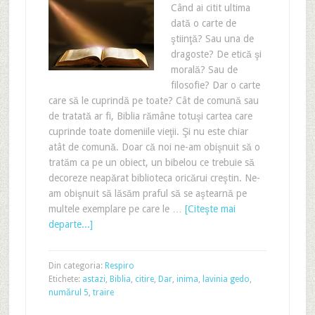
Când ai citit ultima
dată o carte de
ştiinţă? Sau una de
dragoste? De etică şi
morală? Sau de
filosofie? Dar o carte
care să le cuprindă pe toate? Cât de comună sau
de tratată ar fi, Biblia rămâne totuşi cartea care
cuprinde toate domeniile vieţii. Şi nu este chiar
atât de comună. Doar că noi ne-am obişnuit să o
tratăm ca pe un obiect, un bibelou ce trebuie să
decoreze neapărat biblioteca oricărui creştin. Ne-
am obişnuit să lăsăm praful să se aştearnă pe
multele exemplare pe care le …
[Citeşte mai
departe...]
Din categoria:
Respiro
Etichete:
astazi
,
Biblia
,
citire
,
Dar
,
inima
,
lavinia gedo
,
numărul 5
,
traire