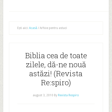
Ești aici:
Acasă
/
Arhive pentru astazi
Biblia cea de toate
zilele, dă-ne nouă
astăzi! (Revista
Re:spiro)
august 3, 2010
By
Revista Respiro