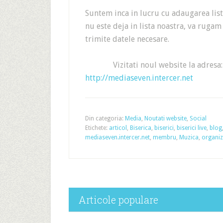
Suntem inca in lucru cu adaugarea liste
nu este deja in lista noastra, va rugam
trimite datele necesare.
Vizitati noul website la adresa:
http://mediaseven.intercer.net
Din categoria:
Media
,
Noutati website
,
Social
Etichete:
articol
,
Biserica
,
biserici
,
biserici live
,
blog
mediaseven.intercer.net
,
membru
,
Muzica
,
organiz
Articole populare