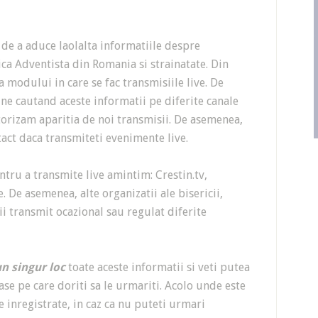
 de a aduce laolalta informatiile despre
ica Adventista din Romania si strainatate. Din
a modului in care se fac transmisiile live. De
ne cautand aceste informatii pe diferite canale
rizam aparitia de noi transmisii. De asemenea,
tact daca transmiteti evenimente live.
entru a transmite live amintim: Crestin.tv,
. De asemenea, alte organizatii ale bisericii,
ii transmit ocazional sau regulat diferite
un singur loc
toate aceste informatii si veti putea
ase pe care doriti sa le urmariti. Acolo unde este
 inregistrate, in caz ca nu puteti urmari