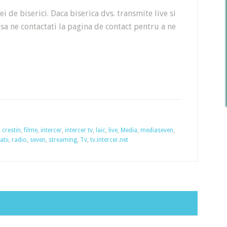
i de biserici. Daca biserica dvs. transmite live si
 sa ne contactati la pagina de contact pentru a ne
,
crestin
,
filme
,
intercer
,
intercer tv
,
laic
,
live
,
Media
,
mediaseven
,
atii
,
radio
,
seven
,
streaming
,
Tv
,
tv.intercer.net