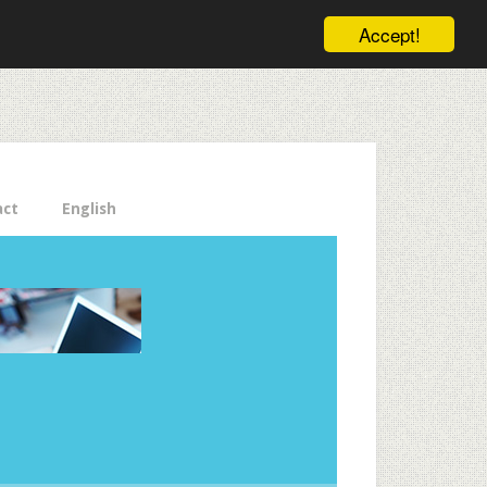
ele pe email aici!
Accept!
Close
act
English