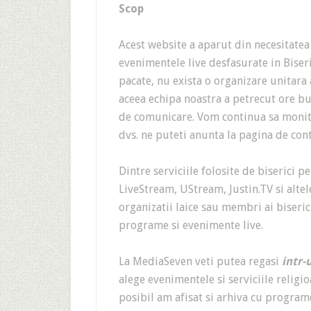
Scop
Acest website a aparut din necesitatea
evenimentele live desfasurate in Biser
pacate, nu exista o organizare unitara 
aceea echipa noastra a petrecut ore bu
de comunicare. Vom continua sa monito
dvs. ne puteti anunta la pagina de con
Dintre serviciile folosite de biserici p
LiveStream, UStream, Justin.TV si altele
organizatii laice sau membri ai biseric
programe si evenimente live.
La MediaSeven veti putea regasi
intr-
alege evenimentele si serviciile religio
posibil am afisat si arhiva cu programe