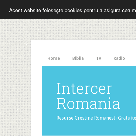
Folosesti Inter
Acest website folosește cookies pentru a asigura cea m
The
HelloBar
- a
little
bar
that
Home
Biblia
TV
Radio
gets
noticed!
Intercer
Romania
Resurse Crestine Romanesti Gratuit