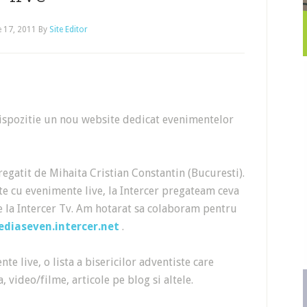
e 17, 2011
By
Site Editor
dispozitie un nou website dedicat evenimentelor
gatit de Mihaita Cristian Constantin (Bucuresti).
ite cu evenimente live, la Intercer pregateam ceva
de la Intercer Tv. Am hotarat sa colaboram pentru
diaseven.intercer.net
.
te live, o lista a bisericilor adventiste care
, video/filme, articole pe blog si altele.