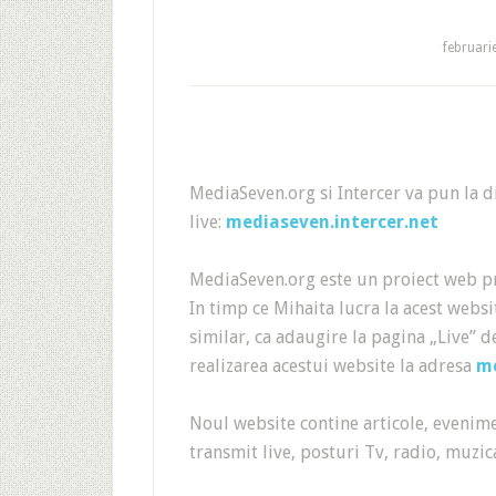
februari
MediaSeven.org si Intercer va pun la 
live:
mediaseven.intercer.net
MediaSeven.org este un proiect web pre
In timp ce Mihaita lucra la acest webs
similar, ca adaugire la pagina „Live” 
realizarea acestui website la adresa
me
Noul website contine articole, evenimen
transmit live, posturi Tv, radio, muzica