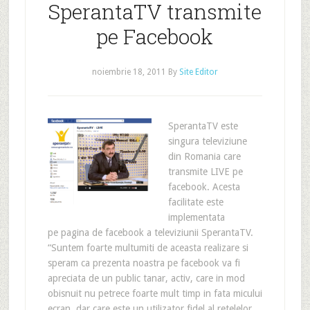
SperantaTV transmite
pe Facebook
noiembrie 18, 2011
By
Site Editor
SperantaTV este
singura televiziune
din Romania care
transmite LIVE pe
facebook. Acesta
facilitate este
implementata
pe pagina de facebook a televiziunii SperantaTV.
“Suntem foarte multumiti de aceasta realizare si
speram ca prezenta noastra pe facebook va fi
apreciata de un public tanar, activ, care in mod
obisnuit nu petrece foarte mult timp in fata micului
ecran, dar care este un utilizator fidel al retelelor