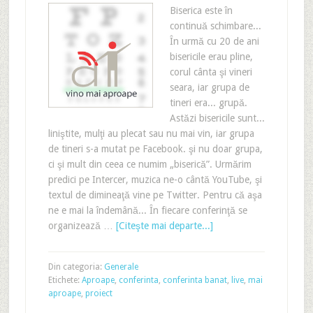
Biserica este în
continuă schimbare...
În urmă cu 20 de ani
bisericile erau pline,
corul cânta şi vineri
seara, iar grupa de
tineri era... grupă.
Astăzi bisericile sunt...
liniştite, mulţi au plecat sau nu mai vin, iar grupa
de tineri s-a mutat pe Facebook. şi nu doar grupa,
ci şi mult din ceea ce numim „biserică”. Urmărim
predici pe Intercer, muzica ne-o cântă YouTube, şi
textul de dimineaţă vine pe Twitter. Pentru că aşa
ne e mai la îndemână... În fiecare conferinţă se
organizează …
[Citeşte mai departe...]
Din categoria:
Generale
Etichete:
Aproape
,
conferinta
,
conferinta banat
,
live
,
mai
aproape
,
proiect