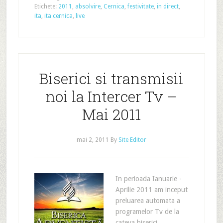
Etichete:
2011
,
absolvire
,
Cernica
,
festivitate
,
in direct
,
ita
,
ita cernica
,
live
Biserici si transmisii
noi la Intercer Tv –
Mai 2011
mai 2, 2011
By
Site Editor
In perioada Ianuarie -
Aprilie 2011 am inceput
preluarea automata a
programelor Tv de la
cateva biserici