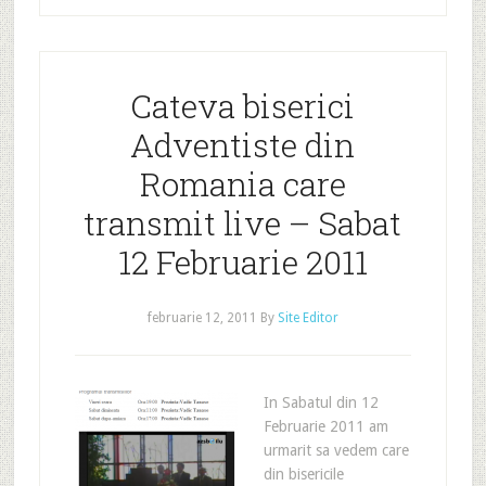
Cateva biserici
Adventiste din
Romania care
transmit live – Sabat
12 Februarie 2011
februarie 12, 2011
By
Site Editor
In Sabatul din 12
Februarie 2011 am
urmarit sa vedem care
din bisericile