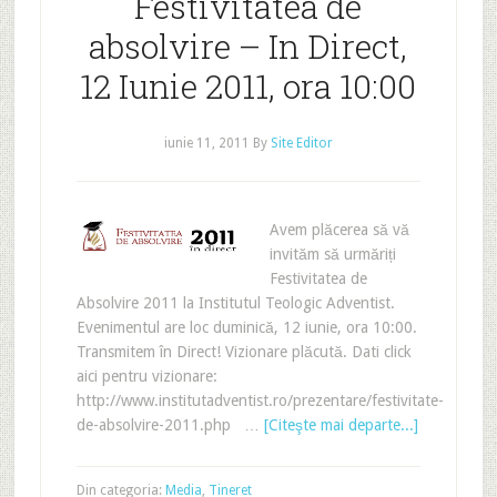
Festivitatea de
absolvire – In Direct,
12 Iunie 2011, ora 10:00
iunie 11, 2011
By
Site Editor
Avem plăcerea să vă
invităm să urmăriți
Festivitatea de
Absolvire 2011 la Institutul Teologic Adventist.
Evenimentul are loc duminică, 12 iunie, ora 10:00.
Transmitem în Direct! Vizionare plăcută. Dati click
aici pentru vizionare:
http://www.institutadventist.ro/prezentare/festivitate-
de-absolvire-2011.php …
[Citeşte mai departe...]
Din categoria:
Media
,
Tineret