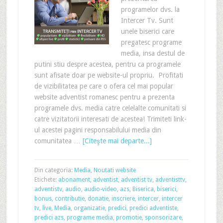
programelor dvs. la
Intercer Tv. Sunt
unele biserici care
pregatesc programe
media, insa destul de
putini stiu despre acestea, pentru ca programele
sunt afisate doar pe website-ul propriu. Profitati
de vizibilitatea pe care o ofera cel mai popular
website adventist romanesc pentru a prezenta
programele dvs. media catre celelalte comunitati si
catre vizitatorii interesati de acestea! Trimiteti link-
ul acestei pagini responsabilului media din
comunitatea …
[Citeşte mai departe...]
Din categoria:
Media
,
Noutati website
Etichete:
abonament
,
adventist
,
adventist tv
,
adventisttv
,
adventistv
,
audio
,
audio-video
,
azs
,
Biserica
,
biserici
,
bonus
,
contributie
,
donatie
,
inscriere
,
intercer
,
intercer
tv
,
live
,
Media
,
organizatie
,
predici
,
predici adventiste
,
predici azs
,
programe media
,
promotie
,
sponsorizare
,