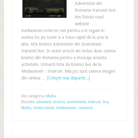
Adventiste din
Romania transmit live.
Am folosit noul
website
mediaseven.intercer.net pentru a le regasi in
acelasi loc pe toate si a trece rapid de la una la
alta. Alte biserici Adventiste din strainatate
transmit live. In acest articol am inclus doar cateva
biserici din Romania pentru a incuraja aceasta
activitate. Urmariti lista de biserici live de la
Mediaseven - Intercer. Mai jos sunt cateva imagini
din cateva …
[Citeşte mai departe...]
Din categoria:
Media
Etichete:
adventist
,
biserici
,
evenimente
,
intercer
,
live
,
Media
,
media seven
,
mediaseven
,
romania