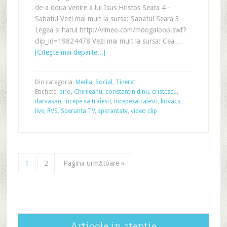
de-a doua venire a lui Isus Hristos Seara 4 -
Sabatul Vezi mai mult la sursa: Sabatul Seara 3 -
Legea si harul http://vimeo.com/moogaloop.swf?
clip_id=19824478 Vezi mai mult la sursa: Cea …
[Citeşte mai departe...]
Din categoria:
Media
,
Social
,
Tineret
Etichete:
biro
,
Chirileanu
,
constantin dinu
,
cristescu
,
darvasan
,
incepe sa traiesti
,
incepesatraiesti
,
kovacs
,
live
,
RVS
,
Speranta TV
,
sperantatv
,
video clip
1
2
Pagina următoare »
Articole in atentie