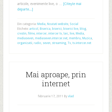
articole, evenimente live, o …
[Citeşte mai
departe...]
Din categoria:
Media
,
Noutati website
,
Social
Etichete:
articol
,
Biserica
,
biserici
,
biserici live
,
blog
,
crestin
,
filme
,
intercer
,
intercer tv
,
laic
,
live
,
Media
,
mediaseven
,
mediaseven.intercer.net
,
membru
,
Muzica
,
organizatii
,
radio
,
seven
,
streaming
,
Tv
,
tv.intercer.net
Mai aproape, prin
internet
februarie 17, 2011
By
vlad