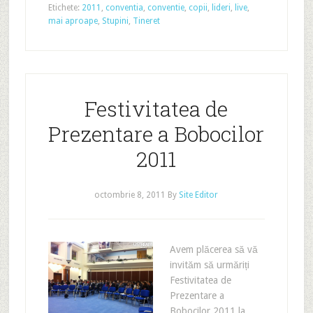
Etichete:
2011
,
conventia
,
conventie
,
copii
,
lideri
,
live
,
mai aproape
,
Stupini
,
Tineret
Festivitatea de
Prezentare a Bobocilor
2011
octombrie 8, 2011
By
Site Editor
Avem plăcerea să vă
invităm să urmăriți
Festivitatea de
Prezentare a
Bobocilor 2011 la