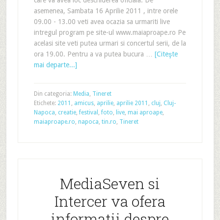
care va avea loc deschiderea oficiala. De
asemenea, Sambata 16 Aprilie 2011 , intre orele
09.00 - 13.00 veti avea ocazia sa urmariti live
intregul program pe site-ul www.maiaproape.ro Pe
acelasi site veti putea urmari si concertul serii, de la
ora 19.00. Pentru a va putea bucura …
[Citeşte
mai departe...]
Din categoria:
Media
,
Tineret
Etichete:
2011
,
amicus
,
aprilie
,
aprilie 2011
,
cluj
,
Cluj-
Napoca
,
creatie
,
festival
,
foto
,
live
,
mai aproape
,
maiaproape.ro
,
napoca
,
tin.ro
,
Tineret
MediaSeven si
Intercer va ofera
informatii despre