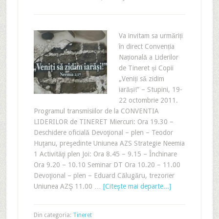
Va invitam sa urmăriți
în direct Convenția
Națională a Liderilor
de Tineret și Copii
„Veniți să zidim
iarăși!” – Stupini, 19-
22 octombrie 2011.
Programul transmisiilor de la CONVENTIA
LIDERILOR de TINERET Miercuri: Ora 19.30 –
Deschidere oficială Devoţional – plen – Teodor
Huţanu, preşedinte Uniunea AZS Strategie Neemia
1 Activităţi plen Joi: Ora 8.45 – 9.15 – Închinare
Ora 9.20 – 10.10 Seminar DT Ora 10.20 – 11.00
Devoţional – plen – Eduard Călugăru, trezorier
Uniunea AZŞ 11.00 …
[Citeşte mai departe...]
Din categoria:
Tineret