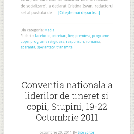
de socializare”, a declarat Cristina Isvan, redactorul
sef al postului de …
[Citeşte mai departe...]
Din categoria:
Media
Etichete:
facebook
,
intrebari
,
live
,
premiera
,
programe
copii
,
programe religioase
,
raspunsuri
,
romania
,
speranta
,
sperantatv
,
transmite
Conventia nationala a
liderilor de tineret si
copii, Stupini, 19-22
Octombrie 2011
octombrie 20, 2011
By
Site Editor