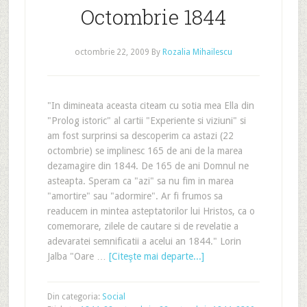
Octombrie 1844
octombrie 22, 2009
By
Rozalia Mihailescu
"In dimineata aceasta citeam cu sotia mea Ella din
"Prolog istoric" al cartii "Experiente si viziuni" si
am fost surprinsi sa descoperim ca astazi (22
octombrie) se implinesc 165 de ani de la marea
dezamagire din 1844. De 165 de ani Domnul ne
asteapta. Speram ca "azi" sa nu fim in marea
"amortire" sau "adormire". Ar fi frumos sa
readucem in mintea asteptatorilor lui Hristos, ca o
comemorare, zilele de cautare si de revelatie a
adevaratei semnificatii a acelui an 1844." Lorin
Jalba "Oare …
[Citeşte mai departe...]
Din categoria:
Social