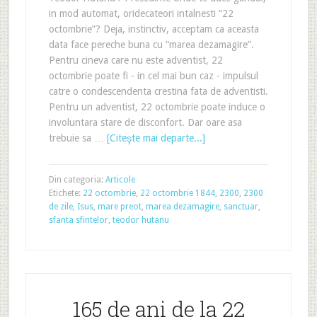
in mod automat, oridecateori intalnesti “22
octombrie”? Deja, instinctiv, acceptam ca aceasta
data face pereche buna cu “marea dezamagire”.
Pentru cineva care nu este adventist, 22
octombrie poate fi - in cel mai bun caz - impulsul
catre o condescendenta crestina fata de adventisti.
Pentru un adventist, 22 octombrie poate induce o
involuntara stare de disconfort. Dar oare asa
trebuie sa …
[Citeşte mai departe...]
Din categoria:
Articole
Etichete:
22 octombrie
,
22 octombrie 1844
,
2300
,
2300
de zile
,
Isus
,
mare preot
,
marea dezamagire
,
sanctuar
,
sfanta sfintelor
,
teodor hutanu
165 de ani de la 22