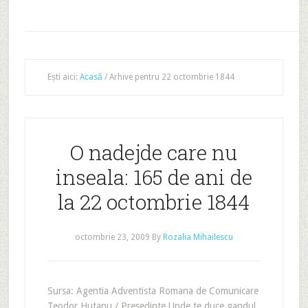
Ești aici:
Acasă
/
Arhive pentru 22 octombrie 1844
O nadejde care nu
inseala: 165 de ani de
la 22 octombrie 1844
octombrie 23, 2009
By
Rozalia Mihailescu
Sursa: Agentia Adventista Romana de Comunicare
Teodor Hutanu / Presedinte Unde te duce gandul,