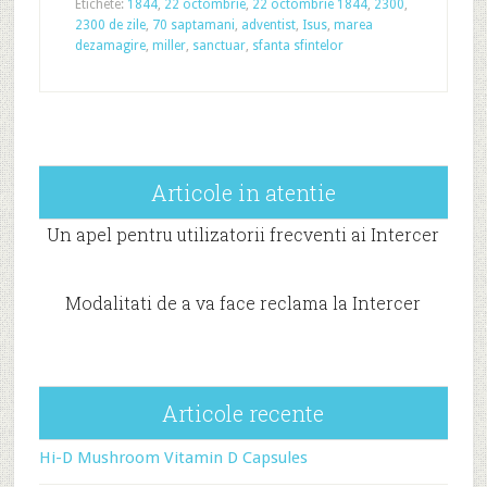
Etichete:
1844
,
22 octombrie
,
22 octombrie 1844
,
2300
,
2300 de zile
,
70 saptamani
,
adventist
,
Isus
,
marea
dezamagire
,
miller
,
sanctuar
,
sfanta sfintelor
Articole in atentie
Un apel pentru utilizatorii frecventi ai Intercer
Modalitati de a va face reclama la Intercer
Articole recente
Hi-D Mushroom Vitamin D Capsules