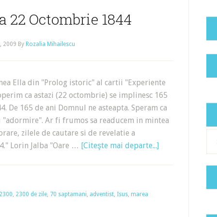
la 22 Octombrie 1844
, 2009
By
Rozalia Mihailescu
ea Ella din "Prolog istoric" al cartii "Experiente
coperim ca astazi (22 octombrie) se implinesc 165
44. De 165 de ani Domnul ne asteapta. Speram ca
u "adormire". Ar fi frumos sa readucem in mintea
rare, zilele de cautare si de revelatie a
Cat
44." Lorin Jalba "Oare …
[Citeşte mai departe...]
2300
,
2300 de zile
,
70 saptamani
,
adventist
,
Isus
,
marea