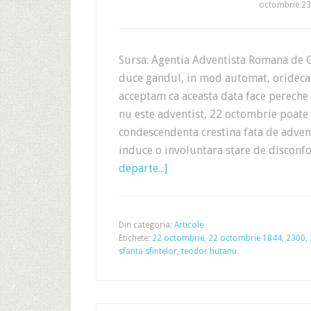
octombrie 23
Sursa: Agentia Adventista Romana de
duce gandul, in mod automat, oridecate
acceptam ca aceasta data face pereche
nu este adventist, 22 octombrie poate f
condescendenta crestina fata de adven
induce o involuntara stare de disconfo
departe...]
Din categoria:
Articole
Etichete:
22 octombrie
,
22 octombrie 1844
,
2300
,
sfanta sfintelor
,
teodor hutanu