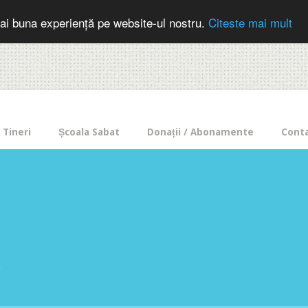
cer in mod frecvent?
Doneaza pentru Intercer aici!
Inscrie-te la buletin
ai buna experiență pe website-ul nostru.
Citeste mai mult
Tineri
Școala Sabat
Donații / Abonamente
Cont
e