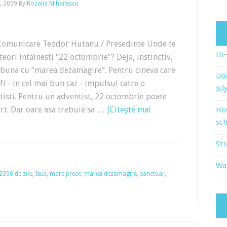
, 2009
By
Rozalia Mihailescu
 Comunicare Teodor Hutanu / Presedinte Unde te
Hi
ori intalnesti “22 octombrie”? Deja, instinctiv,
 buna cu “marea dezamagire”. Pentru cineva care
Ude
i - in cel mai bun caz - impulsul catre o
Jul
tisti. Pentru un adventist, 22 octombrie poate
rt. Dar oare asa trebuie sa …
[Citeşte mai
Ho
sch
Str
Wat
2300 de zile
,
Isus
,
mare preot
,
marea dezamagire
,
sanctuar
,