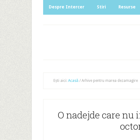
Despre Intercer
Stiri
Resurse
Ești aici:
Acasă
/
Arhive pentru marea dezamagire
O nadejde care nu i
octo