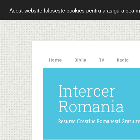
Folosesti Inter
Acest website folosește cookies pentru a asigura cea m
The
HelloBar
- a
little
bar
that
Home
Biblia
TV
Radio
gets
noticed!
Intercer
Romania
Resurse Crestine Romanesti Gratuit