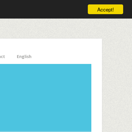
ele pe email aici!
Accept!
Close
act
English