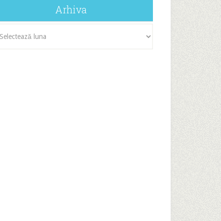
Arhiva
iva