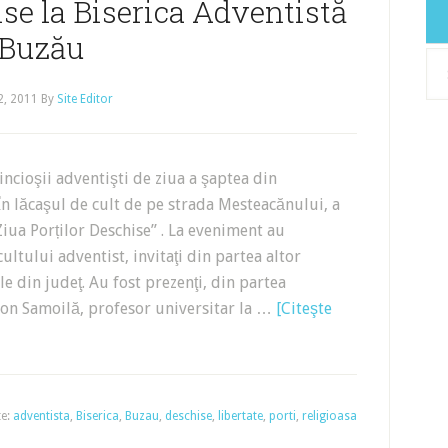
ise la Biserica Adventistă
Buzău
Arh
2, 2011
By
Site Editor
ncioşii adventişti de ziua a şaptea din
În lăcaşul de cult de pe strada Mesteacănului, a
iua Porților Deschise” . La eveniment au
cultului adventist, invitaţi din partea altor
ale din judeţ. Au fost prezenţi, din partea
e, Ion Samoilă, profesor universitar la …
[Citeşte
te:
adventista
,
Biserica
,
Buzau
,
deschise
,
libertate
,
porti
,
religioasa