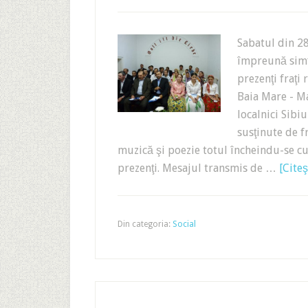
Sabatul din 28
împreună simţi
prezenţi fraţi
Baia Mare - M
localnici Sibiu
susţinute de f
muzică şi poezie totul încheindu-se cu 
prezenţi. Mesajul transmis de …
[Citeş
Din categoria:
Social