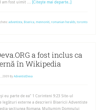
al am fost uimit …
[Citeşte mai departe...]
ichete:
adventista
,
Biserica
,
mennoniti
,
romanian heralds
,
toronto
eva.ORG a fost inclus ca
ternă în Wikipedia
1, 2009
By
AdventistDeva
şi eu parte de ea" 1 Corinteni 9:23 Site-ul
de legături externe a descrierii Bisericii Adventiste
kipedia sectiunea Romana. Mulţumim Domnului