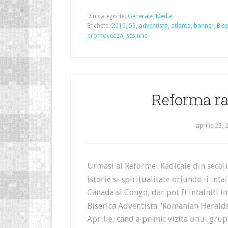
Din categoria:
Generale
,
Media
Etichete:
2010
,
59
,
adventista
,
atlanta
,
banner
,
Bise
promoveaza
,
sesiune
Reforma ra
aprilie 23,
Urmasi ai Reformei Radicale din secol
istorie si spiritualitate oriunde ii int
Canada si Congo, dar pot fi intalniti in
Biserica Adventista "Romanian Heralds"
Aprilie, cand a primit vizita unui gru