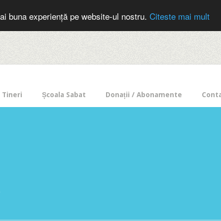
cer in mod frecvent?
Doneaza pentru Intercer aici!
Inscrie-te la buletin
ai buna experiență pe website-ul nostru.
Citeste mai mult
Tineri
Școala Sabat
Donații / Abonamente
Cont
e