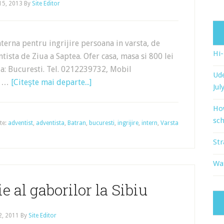
 15, 2013
By
Site Editor
terna pentru ingrijire persoana in varsta, de
Hi
tista de Ziua a Saptea. Ofer casa, masa si 800 lei
ia: Bucuresti. Tel. 0212239732, Mobil
Ude
. …
[Citeşte mai departe...]
Jul
Ho
sch
te:
adventist
,
adventista
,
Batran
,
bucuresti
,
ingrijire
,
intern
,
Varsta
Str
Wat
e al gaborilor la Sibiu
2, 2011
By
Site Editor