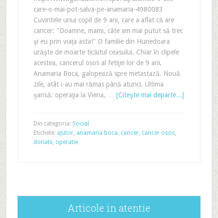
care-o-mai-pot-salva-pe-anamaria-4980083
Cuvintele unui copil de 9 ani, care a aflat că are
cancer: "Doamne, mami, câte am mai putut să trec
şi eu prin viaţa asta!" O familie din Hunedoara
urăşte de moarte ticăitul ceasului. Chiar în clipele
acestea, cancerul osos al fetiţei lor de 9 ani,
Anamaria Boca, galopează spre metastază. Nouă
zile, atât i-au mai rămas până atunci. Ultima
şansă: operaţia la Viena, …
[Citeşte mai departe...]
Din categoria:
Social
Etichete:
ajutor
,
anamaria boca
,
cancer
,
cancer osos
,
donatii
,
operatie
Articole in atentie