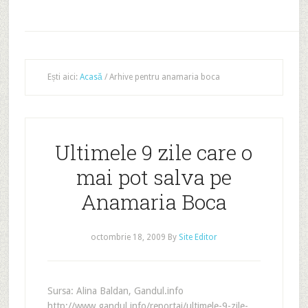
Ești aici:
Acasă
/
Arhive pentru anamaria boca
Ultimele 9 zile care o
mai pot salva pe
Anamaria Boca
octombrie 18, 2009
By
Site Editor
Sursa: Alina Baldan, Gandul.info
http://www.gandul.info/reportaj/ultimele-9-zile-