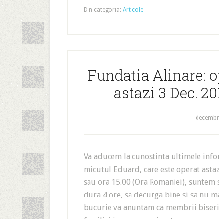
Din categoria:
Articole
Fundatia Alinare: o
astazi 3 Dec. 20
decembri
Va aducem la cunostinta ultimele info
micutul Eduard, care este operat astaz
sau ora 15.00 (Ora Romaniei), suntem s
dura 4 ore, sa decurga bine si sa nu ma
bucurie va anuntam ca membrii biseric