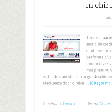
in chir
iunie
Toracele pacie
sectia de card
o interventie 
perforate a va
minim invaziv
mai presupune 
astfel de operatie chirurgul deschidea
efectueaza doar o mica …
[Citeşte mai 
Din categoria:
Sanatate
Etichete:
Cardiac
,