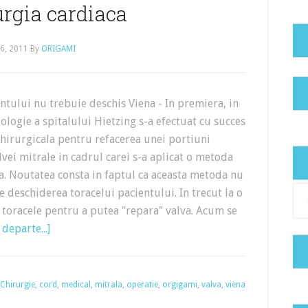
urgia cardiaca
 6, 2011
By
ORIGAMI
ntului nu trebuie deschis Viena - In premiera, in
iologie a spitalului Hietzing s-a efectuat cu succes
chirurgicala pentru refacerea unei portiuni
lvei mitrale in cadrul carei s-a aplicat o metoda
a. Noutatea consta in faptul ca aceasta metoda nu
Cat
deschiderea toracelui pacientului. In trecut la o
 toracele pentru a putea "repara" valva. Acum se
departe...]
Chirurgie
,
cord
,
medical
,
mitrala
,
operatie
,
orgigami
,
valva
,
viena