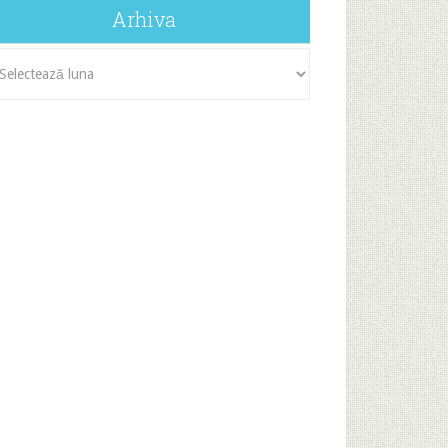
Arhiva
iva