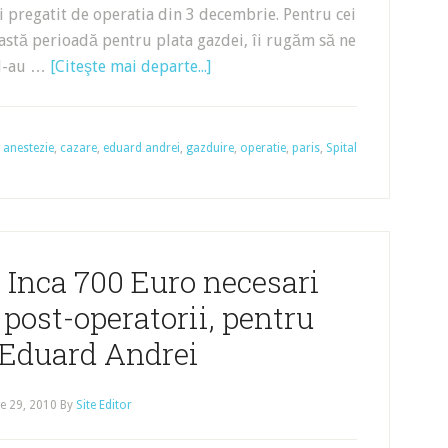
a fi pregatit de operatia din 3 decembrie. Pentru cei
ceastă perioadă pentru plata gazdei, îi rugăm să ne
e l-au …
[Citeşte mai departe...]
:
anestezie
,
cazare
,
eduard andrei
,
gazduire
,
operatie
,
paris
,
Spital
 Inca 700 Euro necesari
 post-operatorii, pentru
 Eduard Andrei
e 29, 2010
By
Site Editor