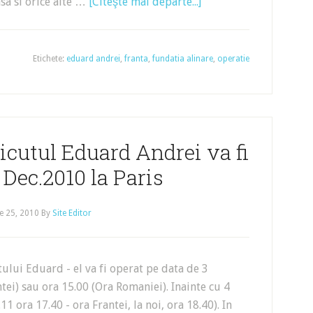
asa si orice alte …
[Citeşte mai departe...]
Etichete:
eduard andrei
,
franta
,
fundatia alinare
,
operatie
icutul Eduard Andrei va fi
 Dec.2010 la Paris
e 25, 2010
By
Site Editor
ului Eduard - el va fi operat pe data de 3
tei) sau ora 15.00 (Ora Romaniei). Inainte cu 4
.11 ora 17.40 - ora Frantei, la noi, ora 18.40). In