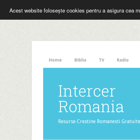
Folosesti Inter
Acest website folosește cookies pentru a asigura cea m
The
HelloBar
- a
little
bar
that
Home
Biblia
TV
Radio
gets
noticed!
Intercer
Romania
Resurse Crestine Romanesti Gratuit