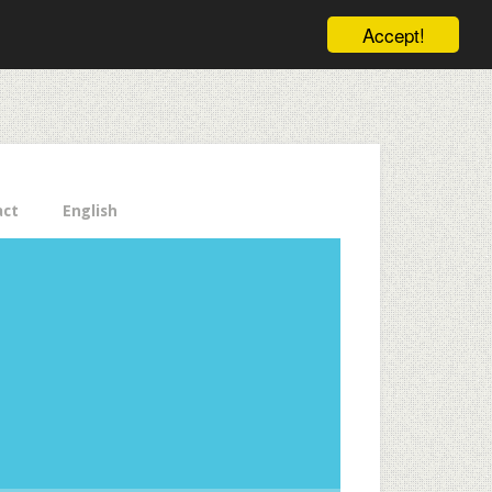
ele pe email aici!
Accept!
Close
act
English