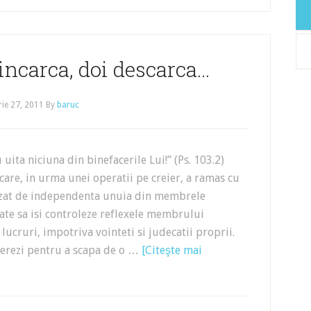
Arh
incarca, doi descarca…
rie 27, 2011
By
baruc
uita niciuna din binefacerile Lui!” (Ps. 103.2)
 care, in urma unei operatii pe creier, a ramas cu
rizat de independenta unuia din membrele
ate sa isi controleze reflexele membrului
 lucruri, impotriva vointeti si judecatii proprii.
 operezi pentru a scapa de o …
[Citeşte mai