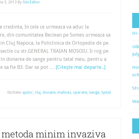
e 3, 2013
By
Site Editor
e credinta, In cele ce urmeaza va aduc la
Hi
ore, din comunitatea Beclean pe Somes urmeaza sa
 in Cluj Napoca, la Policlinica de Ortopedie de pe
Ude
rsectie cu str.GENERAL TRAIAN MOSOIU. Ii rog pe
Jul
prin donarea de sange pentru tatal meu, pentru a
e sa fie B3. Dar se pot …
[Citeşte mai departe...]
Ho
sch
Str
Etichete:
ajutor
,
cluj
,
donatie
,
malinas
,
operatie
,
sange
,
Spital
Wat
a metoda minim invaziva