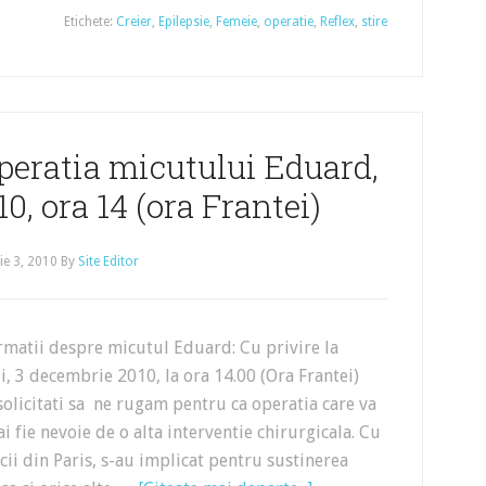
Etichete:
Creier
,
Epilepsie
,
Femeie
,
operatie
,
Reflex
,
stire
peratia micutului Eduard,
10, ora 14 (ora Frantei)
e 3, 2010
By
Site Editor
rmatii despre micutul Eduard: Cu privire la
i, 3 decembrie 2010, la ora 14.00 (Ora Frantei)
olicitati sa ne rugam pentru ca operatia care va
i fie nevoie de o alta interventie chirurgicala. Cu
ii din Paris, s-au implicat pentru sustinerea