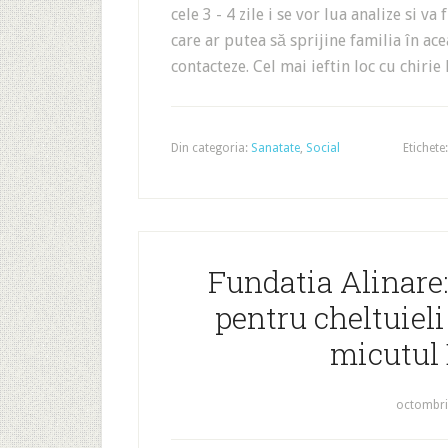
cele 3 - 4 zile i se vor lua analize si v
care ar putea să sprijine familia în a
contacteze. Cel mai ieftin loc cu chiri
Din categoria:
Sanatate
,
Social
Etichete
Fundatia Alinare:
pentru cheltuieli
micutul
octombri