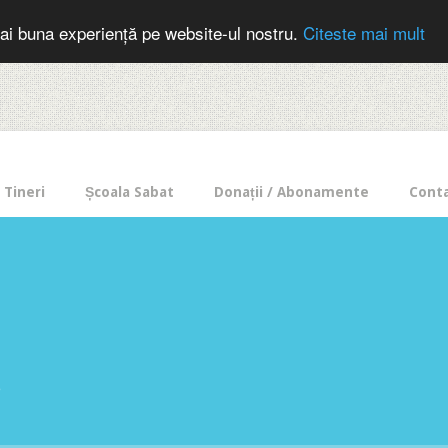
cer in mod frecvent?
Doneaza pentru Intercer aici!
Inscrie-te la buletin
ai buna experiență pe website-ul nostru.
Citeste mai mult
Tineri
Școala Sabat
Donații / Abonamente
Cont
e